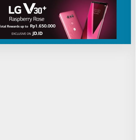
I
B
U
T
O
R
P
A
T
R
I
O
T