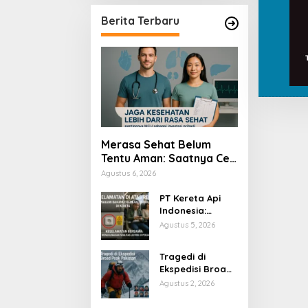
Berita Terbaru
Merasa Sehat Belum
Tentu Aman: Saatnya Cek
Kesehatan Menyeluruh
Agustus 6, 2026
PT Kereta Api
Indonesia:
Bahaya Colok
Agustus 5, 2026
Sembarangan di
Gerbong
Tragedi di
Ekspedisi Broad
Peak Pakistan
Agustus 2, 2026