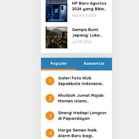
HP Baru Agustus
2026 yang Bikin
Indonesia Heboh
Agustus 1, 2026
Gempa Bumi
Jepang: Luka
Fisik, Guncangan
Juli 30, 2026
Batin
Populer
Komentar
Galeri Foto Klub
1
Sepakbola Indonesia
Persija Jakarta
Khutbah Jumat Rajab:
2
Momen Islami
Menyucikan Hati
Sinergi Hadapi Longsor
3
di Papandayan
Harga Semen Naik:
4
Alarm Baru bagi