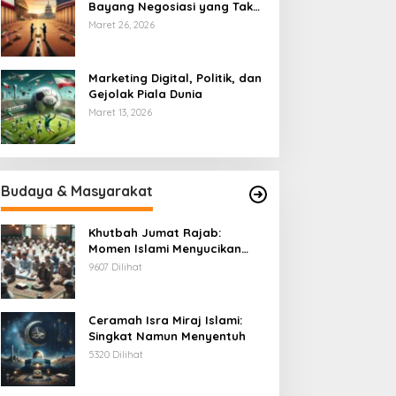
Bayang Negosiasi yang Tak
Pernah Usai
Maret 26, 2026
Marketing Digital, Politik, dan
Gejolak Piala Dunia
Maret 13, 2026
Budaya & Masyarakat
Khutbah Jumat Rajab:
Momen Islami Menyucikan
Hati
9607 Dilihat
Ceramah Isra Miraj Islami:
Singkat Namun Menyentuh
5320 Dilihat