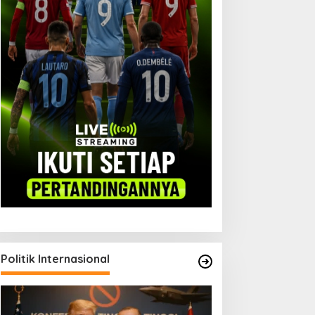
iplomasi Parlemen
UEFA Boycott FIFA:
engangkat Ekspor Garut
Retaknya Kepercayaan
Piala Dunia
Politik Internasional