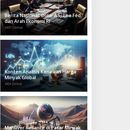
Berita Nasional: Dolar AS, The Fed,
dan Arah Ekonomi RI
6497 Dilihat
Konten Analisis Kenaikan Harga
Minyak Global
4104 Dilihat
Manuver Reliance di Pasar Minyak