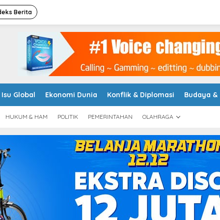
deks Berita
Isu Global
Ekonomi Dunia
Konflik & Diplomasi
Budaya &
HUKUM & HAM
POLITIK
PEMERINTAHAN
OLAHRAGA