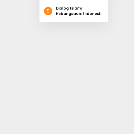
Pembangunan
Dialog Islami
5
Kebangsaan: Indonesia
di Panggung Dunia