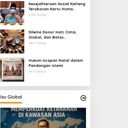
Kesejahteraan Sosial Kalteng:
Terobosan Kartu Huma
Betang
4795 Dilihat
Dilema Donor Hati: Cinta,
Global, dan Batas
Pengorbanan
4627 Dilihat
Hukum Ucapan Natal dalam
Pandangan Islami
4471 Dilihat
Isu Global