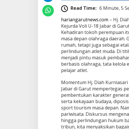
a
Read Time:
6 Minute, 5 S
b
a
hariangarutnews.com
– Hj. Dia
r
Kejurda Voli U-18 Jabar di Gar
Kehadiran tokoh perempuan itu 
masa depan olahraga daerah. G
rumah, tetapi juga sebagai eta
perlindungan atlet muda. Di titi
menjadi pintu masuk pembahasa
berbasis olahraga, tata kelola
pelajar atlet.
Momentum Hj. Diah Kurniasari 
Jabar di Garut mempertegas p
pembentukan karakter generas
serta kekayaan budaya, diposis
sport tourism masa depan. Nam
pariwisata. Diskursus mengenai
hingga perlindungan hukum bag
tribun, kita menyaksikan bag