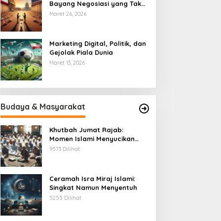
Bayang Negosiasi yang Tak
Pernah Usai
Maret 26, 2026
Marketing Digital, Politik, dan
Gejolak Piala Dunia
Maret 13, 2026
Budaya & Masyarakat
Khutbah Jumat Rajab:
Momen Islami Menyucikan
Hati
9573 Dilihat
Ceramah Isra Miraj Islami:
Singkat Namun Menyentuh
5255 Dilihat