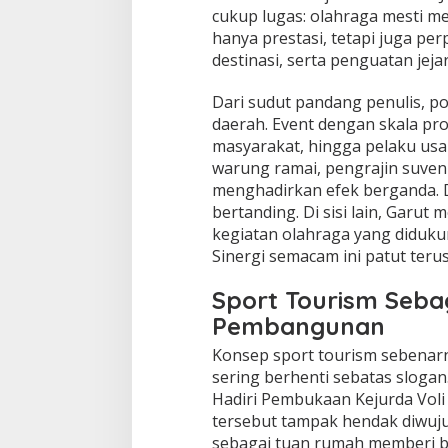
cukup lugas: olahraga mesti m
hanya prestasi, tetapi juga pe
destinasi, serta penguatan jej
Dari sudut pandang penulis, pol
daerah. Event dengan skala pro
masyarakat, hingga pelaku usah
warung ramai, pengrajin suveni
menghadirkan efek berganda. D
bertanding. Di sisi lain, Garut
kegiatan olahraga yang diduku
Sinergi semacam ini patut teru
Sport Tourism Seba
Pembangunan
Konsep sport tourism sebenarn
sering berhenti sebatas slogan
Hadiri Pembukaan Kejurda Voli 
tersebut tampak hendak diwuju
sebagai tuan rumah memberi bu