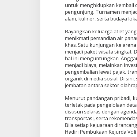
untuk menghidupkan kembali d
pengunjung. Turnamen menjad
alam, kuliner, serta budaya loka
Bayangkan keluarga atlet yang
menikmati pemandian air panas,
khas. Satu kunjungan ke aren
menjadi paket wisata singkat. 
hal ini menguntungkan. Anggar
menjadi biaya, melainkan inves
pengembalian lewat pajak, tr
organik di media sosial. Di sin
jembatan antara sektor olahrag
Menurut pandangan pribadi, ku
terletak pada pengelolaan deta
disusun selaras dengan agenda
transportasi, serta rekomendas
Bila setiap kejuaraan dirancang 
Hadiri Pembukaan Kejurda Voli 