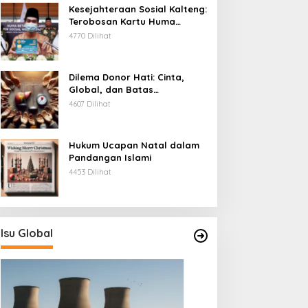
Kesejahteraan Sosial Kalteng:
Terobosan Kartu Huma
Betang
4770 Dilihat
Dilema Donor Hati: Cinta,
Global, dan Batas
Pengorbanan
4607 Dilihat
Hukum Ucapan Natal dalam
Pandangan Islami
4453 Dilihat
Isu Global