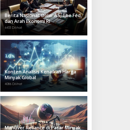
Berita Nasional: Dolar AS, The Fed,
dan Arah Ekonomi RI
6433 Dilihat
Konten Analisis Kenaikan Harga
Minyak Global
4086 Dilihat
Manuver Reliance di Pasar Minyak