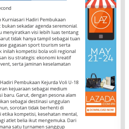
econd
h Kurniasari Hadiri Pembukaan
ut bukan sekadar agenda seremonial.
menyiratkan visi lebih luas tentang
arut tidak hanya tampil sebagai tuan
lase gagasan sport tourism serta
k inilah kompetisi bola voli regional
n isu strategis: ekonomi kreatif
 event, serta jaminan keselamatan
Hadiri Pembukaan Kejurda Voli U-18
eran kejuaraan sebagai medium
i baru. Garut, dengan pesona alam
ikan sebagai destinasi unggulan
un, sorotan tidak berhenti di
 etika kompetisi, kesehatan mental,
i atlet belia ikut mengemuka. Dari
aimana satu turnamen sanggup