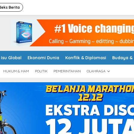
deks Berita
Isu Global
Ekonomi Dunia
Konflik & Diplomasi
Budaya &
HUKUM & HAM
POLITIK
PEMERINTAHAN
OLAHRAGA