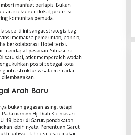
emberi manfaat berlapis. Bukan
Global Krisis Air, Nuklir Prancis Ikut
rputaran ekonomi lokal, promosi
Tersengat
aring komunitas pemuda.
Di Isu Global
|
Agustus 5, 2026
a seperti ini sangat strategis bagi
vinsi memaksa pemerintah, panitia,
a berkolaborasi. Hotel terisi,
r mendapat pesanan. Situasi ini
i satu sisi, atlet memperoleh wadah
 mengukuhkan posisi sebagai kota
ng infrastruktur wisata memadai.
s dilembagakan.
gai Arah Baru
ya bukan gagasan asing, tetapi
. Pada momen Hj. Diah Kurniasari
U-18 Jabar di Garut, pendekatan
dkan lebih nyata. Penentuan Garut
kti bahwa olahraga bisa dipakai