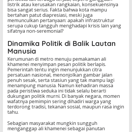
listrik atau kerusakan rangkaian, konsekuensinya
bisa sangat serius. Fakta bahwa kota mampu
bertahan patut diapresiasi, meski juga
memunculkan pertanyaan: apakah infrastruktur
serupa cukup tangguh menghadapi krisis lain yang
sifatnya non-seremonial?
Dinamika Politik di Balik Lautan
Manusia
Kerumunan di metro menuju pemakaman ali
khamenei menyimpan pesan politik berlapis.
Pemerintah tentu ingin menunjukkan citra
persatuan nasional, menonjolkan gambar jalan
penuh sesak, serta stasiun yang tak mampu lagi
menampung manusia. Namun kehadiran massa
pada peristiwa seduka ini tidak selalu berarti
dukungan politik murni. Di banyak negara, momen
wafatnya pemimpin sering dihadiri warga yang
terdorong tradisi, tekanan sosial, maupun rasa ingin
tahu.
Sebagian masyarakat mungkin sungguh
menganggap ali khamenei sebagai panutan