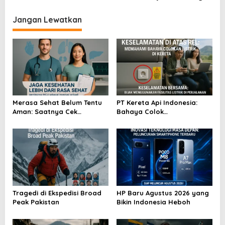
v
i
Jangan Lewatkan
g
a
s
i
p
o
Merasa Sehat Belum Tentu
PT Kereta Api Indonesia:
Aman: Saatnya Cek
Bahaya Colok
s
Kesehatan Menyeluruh
Sembarangan di Gerbong
Tragedi di Ekspedisi Broad
HP Baru Agustus 2026 yang
Peak Pakistan
Bikin Indonesia Heboh