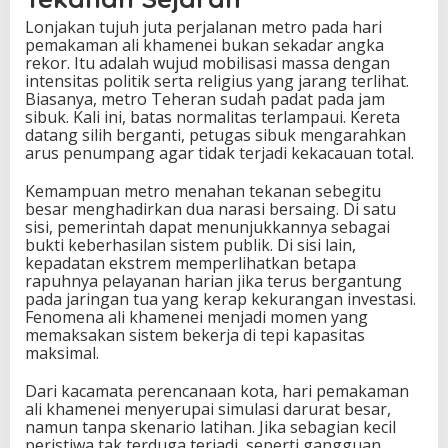
Lonjakan tujuh juta perjalanan metro pada hari
pemakaman ali khamenei bukan sekadar angka
rekor. Itu adalah wujud mobilisasi massa dengan
intensitas politik serta religius yang jarang terlihat.
Biasanya, metro Teheran sudah padat pada jam
sibuk. Kali ini, batas normalitas terlampaui. Kereta
datang silih berganti, petugas sibuk mengarahkan
arus penumpang agar tidak terjadi kekacauan total.
Kemampuan metro menahan tekanan sebegitu
besar menghadirkan dua narasi bersaing. Di satu
sisi, pemerintah dapat menunjukkannya sebagai
bukti keberhasilan sistem publik. Di sisi lain,
kepadatan ekstrem memperlihatkan betapa
rapuhnya pelayanan harian jika terus bergantung
pada jaringan tua yang kerap kekurangan investasi.
Fenomena ali khamenei menjadi momen yang
memaksakan sistem bekerja di tepi kapasitas
maksimal.
Dari kacamata perencanaan kota, hari pemakaman
ali khamenei menyerupai simulasi darurat besar,
namun tanpa skenario latihan. Jika sebagian kecil
peristiwa tak terduga terjadi, seperti gangguan