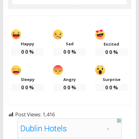
Happy
Sad
Excited
0
0
%
0
0
%
0
0
%
Sleepy
Angry
Surprise
0
0
%
0
0
%
0
0
%
Post Views:
1,416