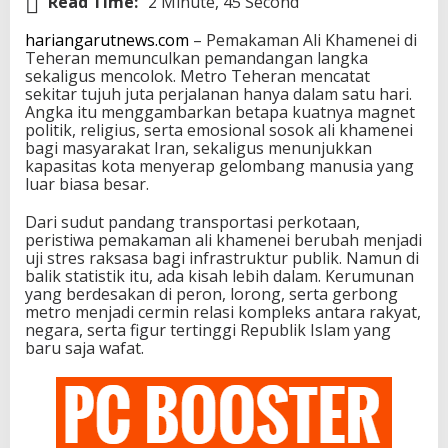
Read Time:
2 Minute, 45 Second
hariangarutnews.com
– Pemakaman Ali Khamenei di
Teheran memunculkan pemandangan langka
sekaligus mencolok. Metro Teheran mencatat
sekitar tujuh juta perjalanan hanya dalam satu hari.
Angka itu menggambarkan betapa kuatnya magnet
politik, religius, serta emosional sosok ali khamenei
bagi masyarakat Iran, sekaligus menunjukkan
kapasitas kota menyerap gelombang manusia yang
luar biasa besar.
Dari sudut pandang transportasi perkotaan,
peristiwa pemakaman ali khamenei berubah menjadi
uji stres raksasa bagi infrastruktur publik. Namun di
balik statistik itu, ada kisah lebih dalam. Kerumunan
yang berdesakan di peron, lorong, serta gerbong
metro menjadi cermin relasi kompleks antara rakyat,
negara, serta figur tertinggi Republik Islam yang
baru saja wafat.