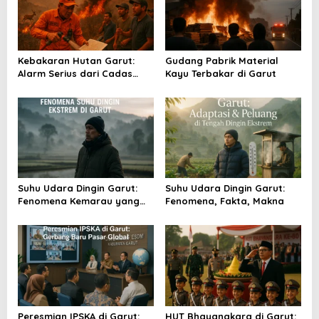
i
p
o
Kebakaran Hutan Garut:
Gudang Pabrik Material
s
Alarm Serius dari Cadas
Kayu Terbakar di Garut
Gantung
Suhu Udara Dingin Garut:
Suhu Udara Dingin Garut:
Fenomena Kemarau yang
Fenomena, Fakta, Makna
Menggigil
Peresmian IPSKA di Garut:
HUT Bhayangkara di Garut: