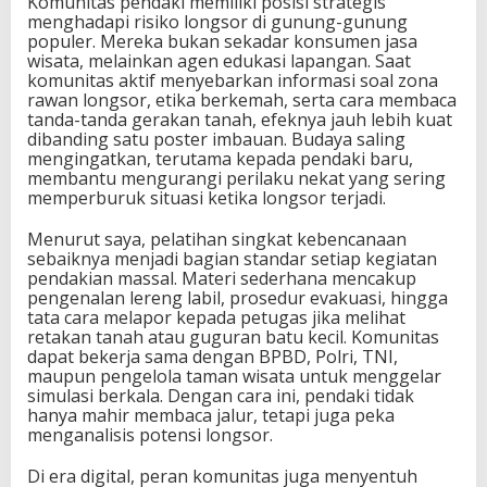
Komunitas pendaki memiliki posisi strategis
menghadapi risiko longsor di gunung-gunung
populer. Mereka bukan sekadar konsumen jasa
wisata, melainkan agen edukasi lapangan. Saat
komunitas aktif menyebarkan informasi soal zona
rawan longsor, etika berkemah, serta cara membaca
tanda-tanda gerakan tanah, efeknya jauh lebih kuat
dibanding satu poster imbauan. Budaya saling
mengingatkan, terutama kepada pendaki baru,
membantu mengurangi perilaku nekat yang sering
memperburuk situasi ketika longsor terjadi.
Menurut saya, pelatihan singkat kebencanaan
sebaiknya menjadi bagian standar setiap kegiatan
pendakian massal. Materi sederhana mencakup
pengenalan lereng labil, prosedur evakuasi, hingga
tata cara melapor kepada petugas jika melihat
retakan tanah atau guguran batu kecil. Komunitas
dapat bekerja sama dengan BPBD, Polri, TNI,
maupun pengelola taman wisata untuk menggelar
simulasi berkala. Dengan cara ini, pendaki tidak
hanya mahir membaca jalur, tetapi juga peka
menganalisis potensi longsor.
Di era digital, peran komunitas juga menyentuh