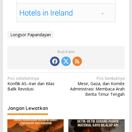
Longsor Papandayan
Ikuti Kami
N
Pos sebelumnya
Pos berikutnya
Konflik AS–Iran dan Kilas
Mesir, Gaza, dan Komite
a
Balik Revolusi
Administrasi: Membaca Arah
v
Berita Timur Tengah
i
Jangan Lewatkan
g
a
s