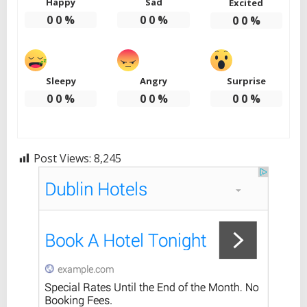
Happy
Sad
Excited
0
0
%
0
0
%
0
0
%
Sleepy
Angry
Surprise
0
0
%
0
0
%
0
0
%
Post Views:
8,245