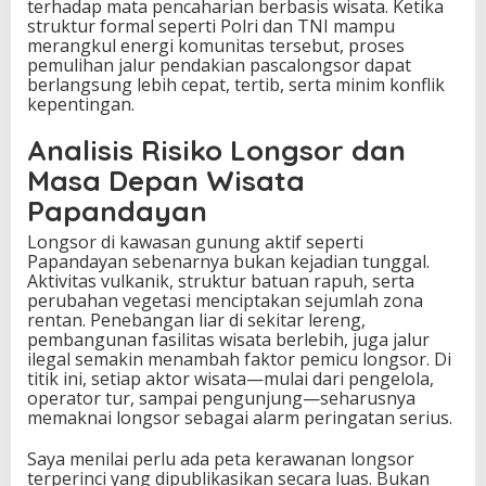
terhadap mata pencaharian berbasis wisata. Ketika
struktur formal seperti Polri dan TNI mampu
merangkul energi komunitas tersebut, proses
pemulihan jalur pendakian pascalongsor dapat
berlangsung lebih cepat, tertib, serta minim konflik
kepentingan.
Analisis Risiko Longsor dan
Masa Depan Wisata
Papandayan
Longsor di kawasan gunung aktif seperti
Papandayan sebenarnya bukan kejadian tunggal.
Aktivitas vulkanik, struktur batuan rapuh, serta
perubahan vegetasi menciptakan sejumlah zona
rentan. Penebangan liar di sekitar lereng,
pembangunan fasilitas wisata berlebih, juga jalur
ilegal semakin menambah faktor pemicu longsor. Di
titik ini, setiap aktor wisata—mulai dari pengelola,
operator tur, sampai pengunjung—seharusnya
memaknai longsor sebagai alarm peringatan serius.
Saya menilai perlu ada peta kerawanan longsor
terperinci yang dipublikasikan secara luas. Bukan