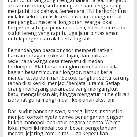
Polri turun langsung mengamankan area, mengatur
arus kendaraan, serta mengarahkan pengunjung
menjauhi titik bahaya. Sementara TNI berkontribusi
melalui kekuatan fisik serta disiplin lapangan saat
mengangkut material longsoran. Warga lokal
berperan sebagai pemandu alami, memahami sudut-
sudut lereng yang rapuh, juga jalur pintas aman
untuk pergerakan alat serta logistik.
Pemandangan pascalongsor memperlihatkan
barisan seragam cokelat, hijau, dan pakaian
sederhana warga desa menyatu di medan
berlumpur. Alat berat mungkin membantu pada
bagian besar timbunan longsor, namun kerja
manual tetap dominan. Sekop, cangkul, serta karung
tanah diisi kerikil menjadi “senjata” utama. Setiap
orang memegang peran: ada yang mengangkut
batu, mengalirkan air, hingga mengatur ritme giliran
istirahat guna menghindari kelelahan ekstrem.
Dari sudut pandang saya, sinergi lintas institusi ini
menjadi contoh nyata bahwa penanganan longsor
bukan monopoli aparatur negara semata. Warga
lokal memiliki modal sosial besar: pengetahuan
medan, jejaring komunitas, juga kepedulian