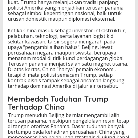
kuat. Trump hanya melanjutkan tradisi panjang
politisi Amerika yang menjadikan terusan panama
sebagai simbol kepentingan nasional, baik untuk
urusan domestik maupun diplomasi eksternal.
Ketika China masuk sebagai investor infrastruktur,
pelabuhan, teknologi, serta layanan logistik di
sekitar kawasan, tafsir segera mengarah pada
upaya “pengambilalihan halus”. Beijing, lewat
perusahaan negara maupun swasta, berupaya
menanam modal di titik kunci perdagangan global.
Terusan panama menjadi salah satu magnet utama.
Di atas kertas, China “hanya” pemain ekonomi,
tetapi di mata politisi semacam Trump, setiap
kontrak bisnis tampak sebagai ancaman langsung
terhadap dominasi Amerika di jalur air tersebut.
Membedah Tuduhan Trump
Terhadap China
Trump menuduh Beijing berniat mengambil alih
terusan panama, meskipun pengelolaan resmi tetap
di tangan otoritas Panama. Dasar tuduhan banyak
bertumpu pada kehadiran perusahaan China yang
mengoperasikan pelabuhan strategis di ujung kanal,