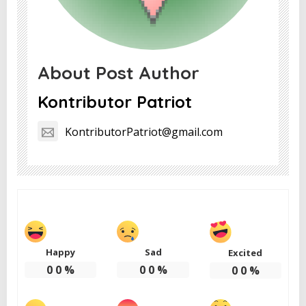
About Post Author
Kontributor Patriot
KontributorPatriot@gmail.com
Happy
Sad
Excited
0
0
%
0
0
%
0
0
%