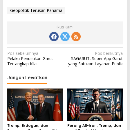
Geopolitik Terusan Panama
Ikuti Kami
N
Pos sebelumnya
Pos berikutnya
Pelaku Penusukan Garut
SAGARUT, Super App Garut
a
Tertangkap Kilat
yang Satukan Layanan Publik
v
i
Jangan Lewatkan
g
a
s
i
p
o
Trump, Erdogan, dan
Perang AS-Iran, Trump, dan