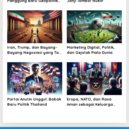
Panggung Baru Geopolitik
Janji Tombol Nuklir
s
Dunia
Iran, Trump, dan Bayang-
Marketing Digital, Politik,
Bayang Negosiasi yang Tak
dan Gejolak Piala Dunia
Pernah Usai
Partai Anutin Unggul: Babak
Eropa, NATO, dan Rasa
Baru Politik Thailand
Aman sebagai Keluarga
Besar