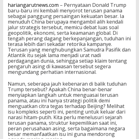
hariangarutnews.com
– Pernyataan Donald Trump
baru-baru ini kembali menyorot terusan panama
sebagai panggung persaingan kekuatan besar. Ia
menuduh China berupaya mengambil alih kendali
jalur strategis tersebut, memicu debat luas soal
geopolitik, ekonomi, serta keamanan global. Di
tengah perang dagang berkepanjangan, tuduhan ini
terasa lebih dari sekadar retorika kampanye.
Terusan yang menghubungkan Samudra Pasifik dan
Atlantik itu sejak lama menjadi urat nadi
perdagangan dunia, sehingga setiap klaim tentang
pengaruh asing di kawasan tersebut segera
mengundang perhatian internasional.
Namun, seberapa jauh kebenaran di balik tuduhan
Trump tersebut? Apakah China benar-benar
menyiapkan langkah untuk menguasai terusan
panama, atau ini hanya strategi politik demi
menguatkan citra tegas terhadap Beijing? Melihat
isu kompleks seperti ini, penting untuk keluar dari
narasi hitam-putih. Kita perlu menelusuri sejarah
terusan panama, struktur kepemilikan saat ini,
peran perusahaan asing, serta bagaimana negara
besar memanfaatkan isu ini guna mendorong