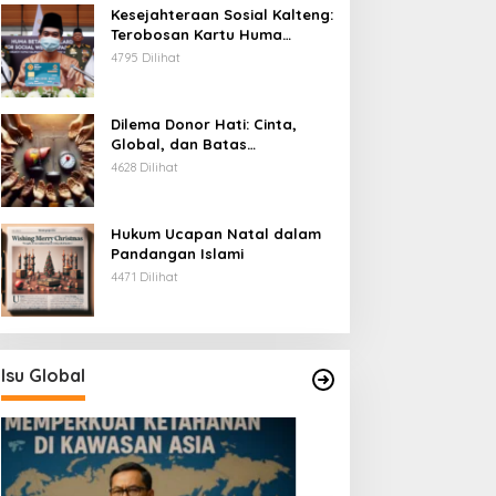
Kesejahteraan Sosial Kalteng:
Terobosan Kartu Huma
Betang
4795 Dilihat
Dilema Donor Hati: Cinta,
Global, dan Batas
Pengorbanan
4628 Dilihat
Hukum Ucapan Natal dalam
Pandangan Islami
4471 Dilihat
Isu Global