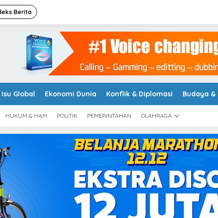
deks Berita
Isu Global
Ekonomi Dunia
Konflik & Diplomasi
Budaya &
HUKUM & HAM
POLITIK
PEMERINTAHAN
OLAHRAGA