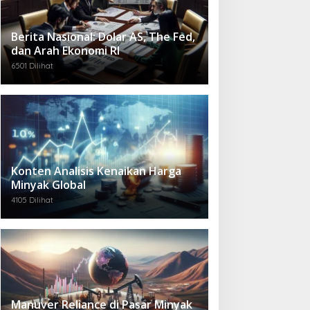
Berita Nasional: Dolar AS, The Fed,
dan Arah Ekonomi RI
6501 Dilihat
Konten Analisis Kenaikan Harga
Minyak Global
4105 Dilihat
Manuver Reliance di Pasar Minyak