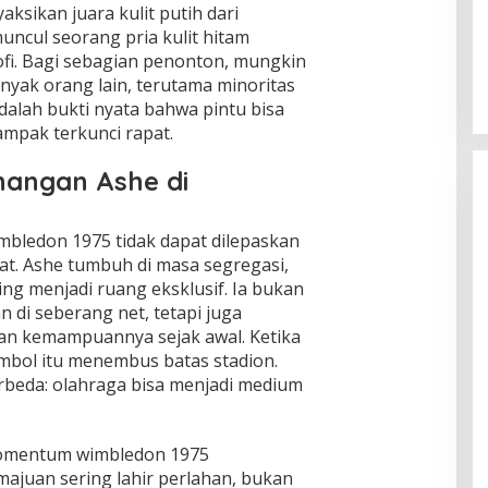
ksikan juara kulit putih dari
Ketahanan Bangsa Lewat
muncul seorang pria kulit hitam
Lompatan Keamanan Pangan
fi. Bagi sebagian penonton, mungkin
Di Isu Global
|
Agustus 8, 2026
anyak orang lain, terutama minoritas
adalah bukti nyata bahwa pintu bisa
ampak terkunci rapat.
nangan Ashe di
bledon 1975 tidak dapat dilepaskan
ikat. Ashe tumbuh di masa segregasi,
ing menjadi ruang eksklusif. Ia bukan
 di seberang net, tetapi juga
n kemampuannya sejak awal. Ketika
imbol itu menembus batas stadion.
rbeda: olahraga bisa menjadi medium
momentum wimbledon 1975
juan sering lahir perlahan, bukan