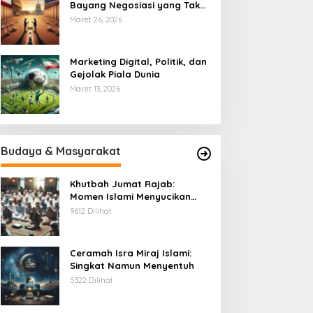
Bayang Negosiasi yang Tak
Pernah Usai
Maret 26, 2026
Marketing Digital, Politik, dan
Gejolak Piala Dunia
Maret 13, 2026
Budaya & Masyarakat
Khutbah Jumat Rajab:
Momen Islami Menyucikan
Hati
9612 Dilihat
Ceramah Isra Miraj Islami:
Singkat Namun Menyentuh
5322 Dilihat