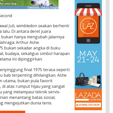
 Second
awal Juli, wimbledon seakan berhenti
lalu. Di antara deret juara
g bukan hanya mengubah jalannya
olahraga: Arthur Ashe.
75 bukan sekadar angka di buku
ial, budaya, sekaligus simbol harapan
lama ini dipinggirkan.
yinggung final 1975 terasa seperti
u bab terpenting dihilangkan. Ashe
 utama, bukan pula favorit
 di atas rumput hijau yang sangat
u yang melampaui teknik servis-
nian menantang batas sosial,
ng mengejutkan dunia tenis.