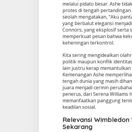
melalui pidato besar. Ashe tid
protes di tengah pertandingan.
seolah mengatakan, “Aku panta
yang berbalut elegansi menjad
Connors, yang eksplosif serta 
memperkuat pesan bahwa kekua
keheningan terkontrol.
Kita sering mengidealkan olahr
politik maupun konflik identit
lain justru kerap memantulkan k
Kemenangan Ashe memperlihatka
tengah dunia yang masih dihant
juara menjadi cermin perubaha
penerus, dari Serena Williams
memanfaatkan panggung tenis
keadilan sosial.
Relevansi Wimbledon 
Sekarang