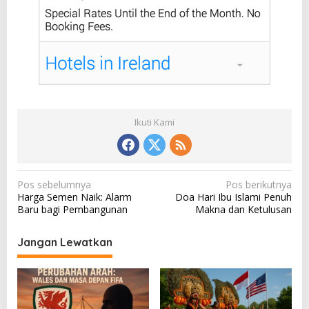
Ikuti Kami
N
Pos sebelumnya
Pos berikutnya
Harga Semen Naik: Alarm
Doa Hari Ibu Islami Penuh
a
Baru bagi Pembangunan
Makna dan Ketulusan
v
i
Jangan Lewatkan
g
a
s