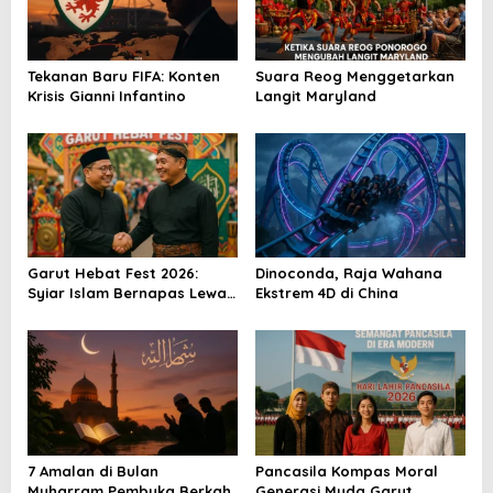
i
p
o
Tekanan Baru FIFA: Konten
Suara Reog Menggetarkan
Krisis Gianni Infantino
Langit Maryland
s
Garut Hebat Fest 2026:
Dinoconda, Raja Wahana
Syiar Islam Bernapas Lewat
Ekstrem 4D di China
Seni
7 Amalan di Bulan
Pancasila Kompas Moral
Muharram Pembuka Berkah
Generasi Muda Garut