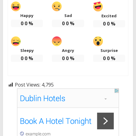
Happy
Sad
Excited
0
0
%
0
0
%
0
0
%
Sleepy
Angry
Surprise
0
0
%
0
0
%
0
0
%
Post Views:
4,795