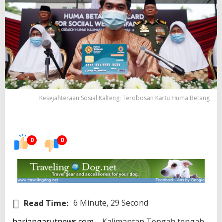
Kesejahteraan Sosial Kalteng: Terobosan Kartu Huma Betang
0
0
Read Time:
6 Minute, 29 Second
hariangarutnews.com
– Kalimantan Tengah tengah