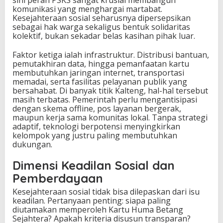
sini peran PSKS sangat krusial membangun
komunikasi yang menghargai martabat.
Kesejahteraan sosial seharusnya dipersepsikan
sebagai hak warga sekaligus bentuk solidaritas
kolektif, bukan sekadar belas kasihan pihak luar.
Faktor ketiga ialah infrastruktur. Distribusi bantuan,
pemutakhiran data, hingga pemanfaatan kartu
membutuhkan jaringan internet, transportasi
memadai, serta fasilitas pelayanan publik yang
bersahabat. Di banyak titik Kalteng, hal-hal tersebut
masih terbatas. Pemerintah perlu mengantisipasi
dengan skema offline, pos layanan bergerak,
maupun kerja sama komunitas lokal. Tanpa strategi
adaptif, teknologi berpotensi menyingkirkan
kelompok yang justru paling membutuhkan
dukungan.
Dimensi Keadilan Sosial dan
Pemberdayaan
Kesejahteraan sosial tidak bisa dilepaskan dari isu
keadilan. Pertanyaan penting: siapa paling
diutamakan memperoleh Kartu Huma Betang
Sejahtera? Apakah kriteria disusun transparan?