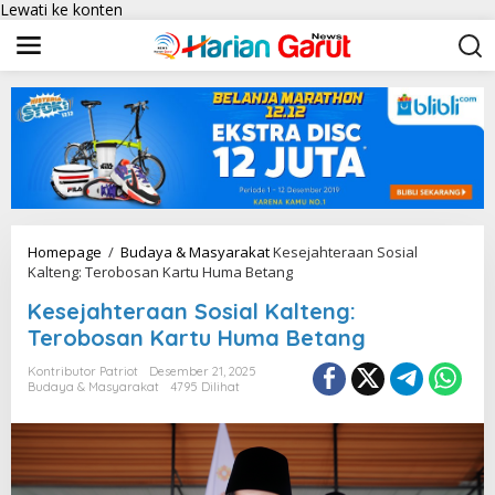
Lewati ke konten
Homepage
/
Budaya & Masyarakat
Kesejahteraan Sosial
Kalteng: Terobosan Kartu Huma Betang
Kesejahteraan Sosial Kalteng:
Terobosan Kartu Huma Betang
Kontributor Patriot
Desember 21, 2025
Budaya & Masyarakat
4795 Dilihat