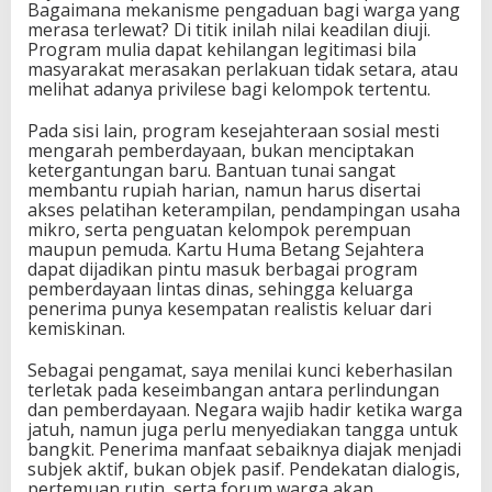
Bagaimana mekanisme pengaduan bagi warga yang
merasa terlewat? Di titik inilah nilai keadilan diuji.
Program mulia dapat kehilangan legitimasi bila
masyarakat merasakan perlakuan tidak setara, atau
melihat adanya privilese bagi kelompok tertentu.
Pada sisi lain, program kesejahteraan sosial mesti
mengarah pemberdayaan, bukan menciptakan
ketergantungan baru. Bantuan tunai sangat
membantu rupiah harian, namun harus disertai
akses pelatihan keterampilan, pendampingan usaha
mikro, serta penguatan kelompok perempuan
maupun pemuda. Kartu Huma Betang Sejahtera
dapat dijadikan pintu masuk berbagai program
pemberdayaan lintas dinas, sehingga keluarga
penerima punya kesempatan realistis keluar dari
kemiskinan.
Sebagai pengamat, saya menilai kunci keberhasilan
terletak pada keseimbangan antara perlindungan
dan pemberdayaan. Negara wajib hadir ketika warga
jatuh, namun juga perlu menyediakan tangga untuk
bangkit. Penerima manfaat sebaiknya diajak menjadi
subjek aktif, bukan objek pasif. Pendekatan dialogis,
pertemuan rutin, serta forum warga akan