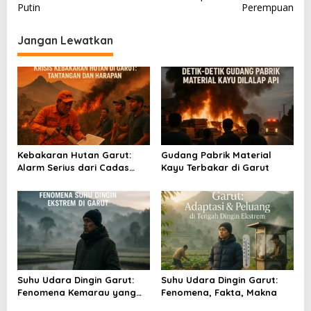
v
Putin
Perempuan
i
Jangan Lewatkan
g
a
s
i
p
o
Kebakaran Hutan Garut:
Gudang Pabrik Material
s
Alarm Serius dari Cadas
Kayu Terbakar di Garut
Gantung
Suhu Udara Dingin Garut:
Suhu Udara Dingin Garut:
Fenomena Kemarau yang
Fenomena, Fakta, Makna
Menggigil