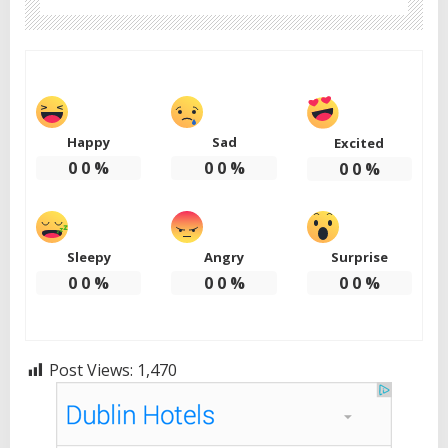
Happy
Sad
Excited
0
0
%
0
0
%
0
0
%
Sleepy
Angry
Surprise
0
0
%
0
0
%
0
0
%
Post Views:
1,470