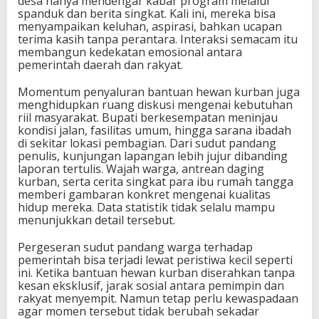
desa hanya mendengar kabar program melalui
spanduk dan berita singkat. Kali ini, mereka bisa
menyampaikan keluhan, aspirasi, bahkan ucapan
terima kasih tanpa perantara. Interaksi semacam itu
membangun kedekatan emosional antara
pemerintah daerah dan rakyat.
Momentum penyaluran bantuan hewan kurban juga
menghidupkan ruang diskusi mengenai kebutuhan
riil masyarakat. Bupati berkesempatan meninjau
kondisi jalan, fasilitas umum, hingga sarana ibadah
di sekitar lokasi pembagian. Dari sudut pandang
penulis, kunjungan lapangan lebih jujur dibanding
laporan tertulis. Wajah warga, antrean daging
kurban, serta cerita singkat para ibu rumah tangga
memberi gambaran konkret mengenai kualitas
hidup mereka. Data statistik tidak selalu mampu
menunjukkan detail tersebut.
Pergeseran sudut pandang warga terhadap
pemerintah bisa terjadi lewat peristiwa kecil seperti
ini. Ketika bantuan hewan kurban diserahkan tanpa
kesan eksklusif, jarak sosial antara pemimpin dan
rakyat menyempit. Namun tetap perlu kewaspadaan
agar momen tersebut tidak berubah sekadar