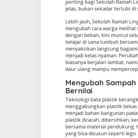
penting bagi Sekolah Ramah Li
jelas, bukan sekadar tertulis di
Lebih jauh, Sekolah Ramah Lin
mengubah cara warga melihat sa
dengan beban, kini muncul seb
belajar di sana tumbuh bersam
menyaksikan langsung bagaima
menjadi kelas nyaman. Perubah
biasanya berjalan lambat, nam
daur ulang mampu mempercepat p
Mengubah Sampah P
Bernilai
Teknologi bata plastik berangk
menggabungkan plastik bekas m
menjadi bahan bangunan padat,
plastik dicacah, dibersihkan, k
bersama material pendukung. H
yang bisa disusun seperti leg