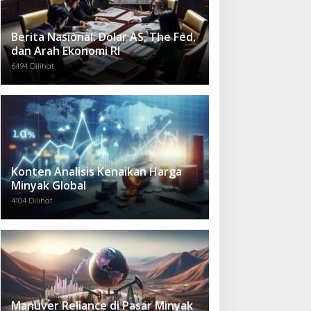
Berita Nasional: Dolar AS, The Fed,
dan Arah Ekonomi RI
6494 Dilihat
Konten Analisis Kenaikan Harga
Minyak Global
4104 Dilihat
Manuver Reliance di Pasar Minyak