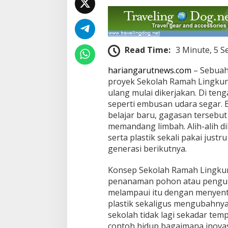
Read Time:
3 Minute, 5 S
hariangarutnews.com
– Sebuah 
proyek Sekolah Ramah Lingkung
ulang mulai dikerjakan. Di teng
seperti embusan udara segar.
belajar baru, gagasan tersebu
memandang limbah. Alih-alih d
serta plastik sekali pakai just
generasi berikutnya.
Konsep Sekolah Ramah Lingkun
penanaman pohon atau pengura
melampaui itu dengan menyent
plastik sekaligus mengubahnya 
sekolah tidak lagi sekadar temp
contoh hidup bagaimana inov