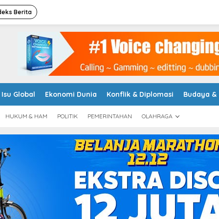
deks Berita
Isu Global
Ekonomi Dunia
Konflik & Diplomasi
Budaya &
HUKUM & HAM
POLITIK
PEMERINTAHAN
OLAHRAGA