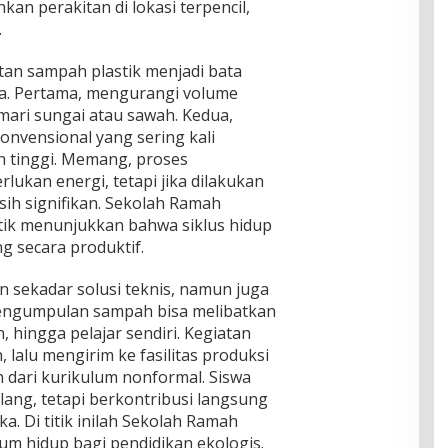
n perakitan di lokasi terpencil,
.
tan sampah plastik menjadi bata
a. Pertama, mengurangi volume
ari sungai atau sawah. Kedua,
nvensional yang sering kali
h tinggi. Memang, proses
lukan energi, tetapi jika dilakukan
sih signifikan. Sekolah Ramah
tik menunjukkan bahwa siklus hidup
g secara produktif.
an sekadar solusi teknis, namun juga
Pengumpulan sampah bisa melibatkan
hingga pelajar sendiri. Kegiatan
 lalu mengirim ke fasilitas produksi
 dari kurikulum nonformal. Siswa
ulang, tetapi berkontribusi langsung
a. Di titik inilah Sekolah Ramah
um hidup bagi pendidikan ekologis.