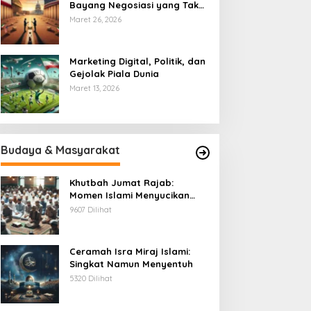
Bayang Negosiasi yang Tak
Pernah Usai
Maret 26, 2026
Marketing Digital, Politik, dan
Gejolak Piala Dunia
Maret 13, 2026
Budaya & Masyarakat
Khutbah Jumat Rajab:
Momen Islami Menyucikan
Hati
9607 Dilihat
Ceramah Isra Miraj Islami:
Singkat Namun Menyentuh
5320 Dilihat