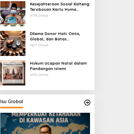
Kesejahteraan Sosial Kalteng:
Terobosan Kartu Huma
Betang
4793 Dilihat
Dilema Donor Hati: Cinta,
Global, dan Batas
Pengorbanan
4627 Dilihat
Hukum Ucapan Natal dalam
Pandangan Islami
4470 Dilihat
Isu Global