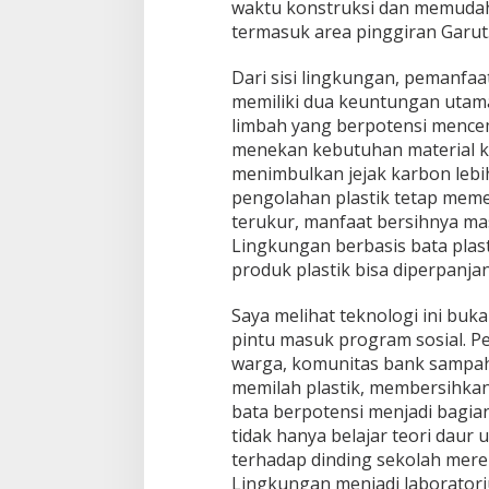
waktu konstruksi dan memudahka
termasuk area pinggiran Garut
Dari sisi lingkungan, pemanfaa
memiliki dua keuntungan utam
limbah yang berpotensi mencem
menekan kebutuhan material ko
menimbulkan jejak karbon lebi
pengolahan plastik tetap memer
terukur, manfaat bersihnya ma
Lingkungan berbasis bata plas
produk plastik bisa diperpanjan
Saya melihat teknologi ini buk
pintu masuk program sosial. 
warga, komunitas bank sampah, 
memilah plastik, membersihkan,
bata berpotensi menjadi bagian
tidak hanya belajar teori daur 
terhadap dinding sekolah merek
Lingkungan menjadi laboratori