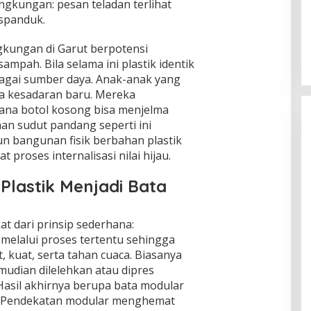
ngkungan: pesan teladan terlihat
Ketahanan Bangsa Lewat
 spanduk.
Lompatan Keamanan Pangan
Di Isu Global
|
Agustus 8, 2026
gkungan di Garut berpotensi
mpah. Bila selama ini plastik identik
agai sumber daya. Anak-anak yang
a kesadaran baru. Mereka
na botol kosong bisa menjelma
an sudut pandang seperti ini
un bangunan fisik berbahan plastik
roses internalisasi nilai hijau.
lastik Menjadi Bata
at dari prinsip sederhana:
elalui proses tertentu sehingga
 kuat, serta tahan cuaca. Biasanya
emudian dilelehkan atau dipres
asil akhirnya berupa bata modular
o. Pendekatan modular menghemat