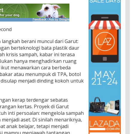
econd
langkah berani muncul dari Garut:
an berteknologi bata plastik daur
ah krisis sampah, kabar ini terasa
 Bukan hanya menghadirkan ruang
t ikut menawarkan cara berbeda
ibakar atau menumpuk di TPA, botol
ru disulap menjadi dinding kokoh untuk
gan kerap terdengar sebatas
ngan kertas. Proyek di Garut
uh inti persoalan: mengelola sampah
menjadi aset. Di sinilah menariknya,
at anak belajar, tetapi menjadi
asi mampu menjawab tantangan