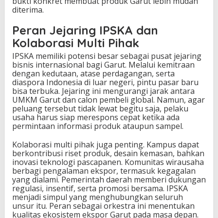
bukti konkret membuat produk Garut lebih mudah
diterima.
Peran Jejaring IPSKA dan
Kolaborasi Multi Pihak
IPSKA memiliki potensi besar sebagai pusat jejaring
bisnis internasional bagi Garut. Melalui kemitraan
dengan kedutaan, atase perdagangan, serta
diaspora Indonesia di luar negeri, pintu pasar baru
bisa terbuka. Jejaring ini mengurangi jarak antara
UMKM Garut dan calon pembeli global. Namun, agar
peluang tersebut tidak lewat begitu saja, pelaku
usaha harus siap merespons cepat ketika ada
permintaan informasi produk ataupun sampel.
Kolaborasi multi pihak juga penting. Kampus dapat
berkontribusi riset produk, desain kemasan, bahkan
inovasi teknologi pascapanen. Komunitas wirausaha
berbagi pengalaman ekspor, termasuk kegagalan
yang dialami. Pemerintah daerah memberi dukungan
regulasi, insentif, serta promosi bersama. IPSKA
menjadi simpul yang menghubungkan seluruh
unsur itu. Peran sebagai orkestra ini menentukan
kualitas ekosistem ekspor Garut pada masa depan.