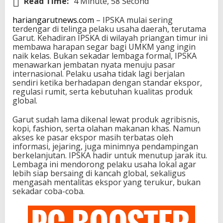
Read Time:
4 Minute, 58 Second
hariangarutnews.com
– IPSKA mulai sering
terdengar di telinga pelaku usaha daerah, terutama
Garut. Kehadiran IPSKA di wilayah priangan timur ini
membawa harapan segar bagi UMKM yang ingin
naik kelas. Bukan sekadar lembaga formal, IPSKA
menawarkan jembatan nyata menuju pasar
internasional. Pelaku usaha tidak lagi berjalan
sendiri ketika berhadapan dengan standar ekspor,
regulasi rumit, serta kebutuhan kualitas produk
global.
Garut sudah lama dikenal lewat produk agribisnis,
kopi, fashion, serta olahan makanan khas. Namun
akses ke pasar ekspor masih terbatas oleh
informasi, jejaring, juga minimnya pendampingan
berkelanjutan. IPSKA hadir untuk menutup jarak itu.
Lembaga ini mendorong pelaku usaha lokal agar
lebih siap bersaing di kancah global, sekaligus
mengasah mentalitas ekspor yang terukur, bukan
sekadar coba-coba.