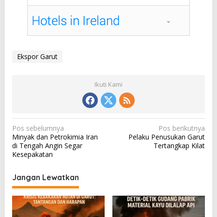
Ekspor Garut
Ikuti Kami
N
Pos sebelumnya
Pos berikutnya
Minyak dan Petrokimia Iran
Pelaku Penusukan Garut
a
di Tengah Angin Segar
Tertangkap Kilat
v
Kesepakatan
i
Jangan Lewatkan
g
a
s