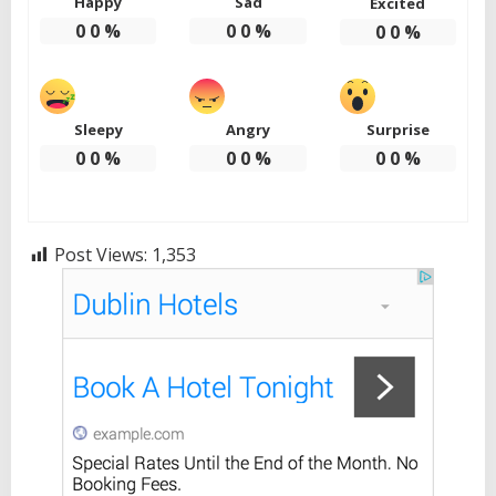
Happy
Sad
Excited
0
0
%
0
0
%
0
0
%
Sleepy
Angry
Surprise
0
0
%
0
0
%
0
0
%
Post Views:
1,353