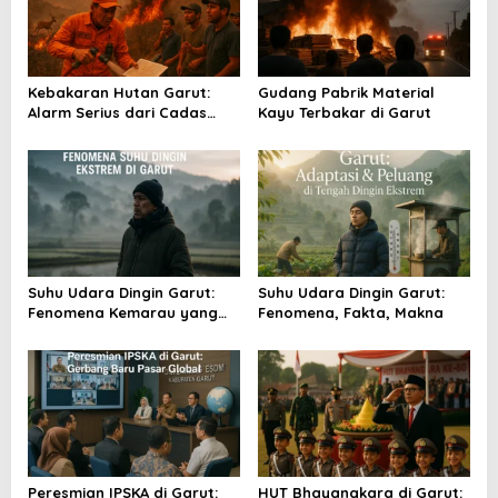
i
p
o
Kebakaran Hutan Garut:
Gudang Pabrik Material
s
Alarm Serius dari Cadas
Kayu Terbakar di Garut
Gantung
Suhu Udara Dingin Garut:
Suhu Udara Dingin Garut:
Fenomena Kemarau yang
Fenomena, Fakta, Makna
Menggigil
Peresmian IPSKA di Garut:
HUT Bhayangkara di Garut: