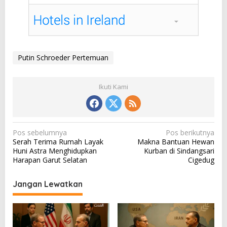
Putin Schroeder Pertemuan
Ikuti Kami
N
Pos sebelumnya
Pos berikutnya
Serah Terima Rumah Layak
Makna Bantuan Hewan
a
Huni Astra Menghidupkan
Kurban di Sindangsari
v
Harapan Garut Selatan
Cigedug
i
Jangan Lewatkan
g
a
s