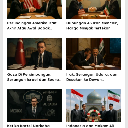
i
p
o
Perundingan Amerika Iran:
Hubungan AS Iran Mencair,
s
Akhir Atau Awal Babak
Harga Minyak Tertekan
Baru?
Gaza Di Persimpangan:
Irak, Serangan Udara, dan
Serangan Israel dan Suara
Desakan ke Dewan
Turkiye
Keamanan
Ketika Kartel Narkoba
Indonesia dan Makam Ali