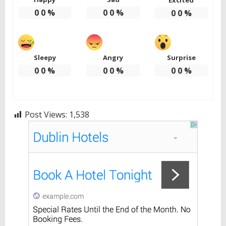
Excited
0
0
%
0
0
%
0
0
%
Sleepy
Angry
Surprise
0
0
%
0
0
%
0
0
%
Post Views:
1,538