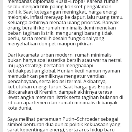
membahas diplomasi Rusia–Eropa? Karena rumah
selalu menjadi titik paling konkret pengalaman
politik. Saat ketegangan meningkat, harga energi
melonjak, inflasi merayap ke dapur, lalu ruang tamu.
Keluarga akhirnya menata ulang prioritas. Banyak
orang beralih ke rumah minimalis demi menekan
beban tagihan listrik, mengurangi barang tidak
perlu, serta memilih desain fungsional yang
menyehatkan dompet maupun pikiran.
Dari kacamata urban modern, rumah minimalis
bukan hanya soal estetika bersih atau warna netral.
Ini juga strategi bertahan menghadapi
ketidakpastian global. Hunian kecil namun nyaman
memudahkan pemiliknya mengatur ventilasi,
pencahayaan, serta isolasi termal. Akibatnya,
kebutuhan energi turun. Saat harga gas Eropa
dibicarakan di Kremlin, dampak akhirnya terasa
lewat angka meteran listrik serta tagihan bulanan di
ribuan apartemen dan rumah minimalis di banyak
kota dunia.
Saya melihat pertemuan Putin–Schroeder sebagai
simbol benturan dua dunia: politik kekuasaan yang
sarat kepentingan energi, serta arus hidup baru