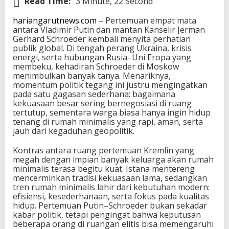
Read Time:
3 Minute, 22 Second
hariangarutnews.com
– Pertemuan empat mata
antara Vladimir Putin dan mantan Kanselir Jerman
Gerhard Schroeder kembali menyita perhatian
publik global. Di tengah perang Ukraina, krisis
energi, serta hubungan Rusia–Uni Eropa yang
membeku, kehadiran Schroeder di Moskow
menimbulkan banyak tanya. Menariknya,
momentum politik tegang ini justru mengingatkan
pada satu gagasan sederhana: bagaimana
kekuasaan besar sering bernegosiasi di ruang
tertutup, sementara warga biasa hanya ingin hidup
tenang di rumah minimalis yang rapi, aman, serta
jauh dari kegaduhan geopolitik.
Kontras antara ruang pertemuan Kremlin yang
megah dengan impian banyak keluarga akan rumah
minimalis terasa begitu kuat. Istana mentereng
mencerminkan tradisi kekuasaan lama, sedangkan
tren rumah minimalis lahir dari kebutuhan modern:
efisiensi, kesederhanaan, serta fokus pada kualitas
hidup. Pertemuan Putin–Schroeder bukan sekadar
kabar politik, tetapi pengingat bahwa keputusan
beberapa orang di ruangan elitis bisa memengaruhi