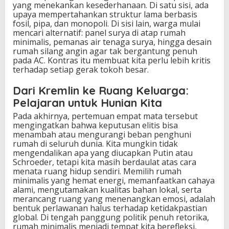
yang menekankan kesederhanaan. Di satu sisi, ada
upaya mempertahankan struktur lama berbasis
fosil, pipa, dan monopoli. Di sisi lain, warga mulai
mencari alternatif: panel surya di atap rumah
minimalis, pemanas air tenaga surya, hingga desain
rumah silang angin agar tak bergantung penuh
pada AC. Kontras itu membuat kita perlu lebih kritis
terhadap setiap gerak tokoh besar.
Dari Kremlin ke Ruang Keluarga:
Pelajaran untuk Hunian Kita
Pada akhirnya, pertemuan empat mata tersebut
mengingatkan bahwa keputusan elitis bisa
menambah atau mengurangi beban penghuni
rumah di seluruh dunia. Kita mungkin tidak
mengendalikan apa yang diucapkan Putin atau
Schroeder, tetapi kita masih berdaulat atas cara
menata ruang hidup sendiri. Memilih rumah
minimalis yang hemat energi, memanfaatkan cahaya
alami, mengutamakan kualitas bahan lokal, serta
merancang ruang yang menenangkan emosi, adalah
bentuk perlawanan halus terhadap ketidakpastian
global. Di tengah panggung politik penuh retorika,
rumah minimalis menjadi tempat kita berefleksi,