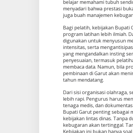
belajar memahami tubuh sendi
menyadari bahwa prestasi bukan
juga buah manajemen kebugara
Bagi pelatih, kebijakan Bupa
program latihan lebih ilmiah. D
digunakan untuk menyusun men
intensitas, serta mengantisipas
yang mengandalkan insting s
penyesuaian, termasuk pelatih
membaca data. Namun, bila pros
pembinaan di Garut akan menin
tahun mendatang.
Dari sisi organisasi olahraga, s
lebih rapi. Pengurus harus men
tenaga medis, dan dokumentasi 
Bupati Garut penting sebagai 
kebijakan lintas dinas. Tanpa d
kebugaran akan tertinggal. Tanp
Kebijakan ini bukan hanya soal 