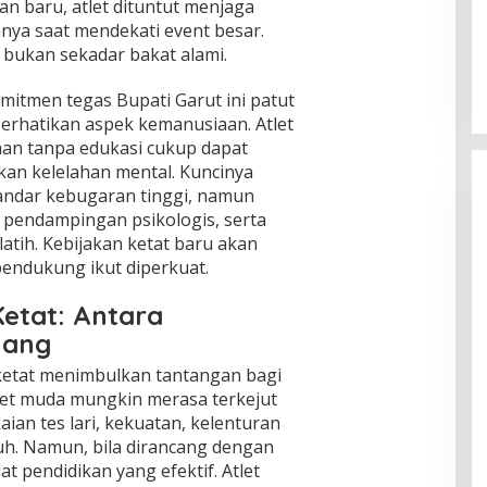
n baru, atlet dituntut menjaga
Global Krisis Air, Nuklir Prancis Ikut
anya saat mendekati event besar.
Tersengat
, bukan sekadar bakat alami.
Di Isu Global
|
Agustus 5, 2026
mitmen tegas Bupati Garut ini patut
perhatikan aspek kemanusiaan. Atlet
an tanpa edukasi cukup dapat
kan kelelahan mental. Kuncinya
andar kebugaran tinggi, namun
i, pendampingan psikologis, serta
atih. Kebijakan ketat baru akan
 pendukung ikut diperkuat.
Ketat: Antara
uang
ketat menimbulkan tantangan bagi
Atlet muda mungkin merasa terkejut
ian tes lari, kekuatan, kelenturan
uh. Namun, bila dirancang dengan
lat pendidikan yang efektif. Atlet