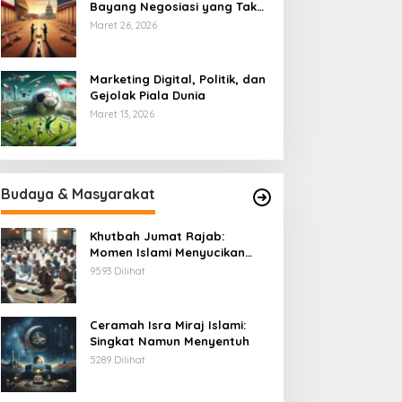
Bayang Negosiasi yang Tak
Pernah Usai
Maret 26, 2026
Marketing Digital, Politik, dan
Gejolak Piala Dunia
Maret 13, 2026
Budaya & Masyarakat
Khutbah Jumat Rajab:
Momen Islami Menyucikan
Hati
9593 Dilihat
Ceramah Isra Miraj Islami:
Singkat Namun Menyentuh
5289 Dilihat