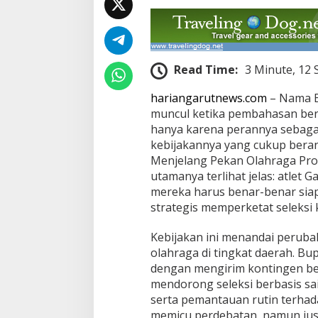
o
v
Read Time:
3 Minute, 12
hariangarutnews.com
– Nama B
muncul ketika pembahasan bera
hanya karena perannya sebagai
kebijakannya yang cukup beran
Menjelang Pekan Olahraga Prov
utamanya terlihat jelas: atlet G
mereka harus benar-benar siap 
strategis memperketat seleksi 
Kebijakan ini menandai peruba
olahraga di tingkat daerah. Bup
dengan mengirim kontingen bes
mendorong seleksi berbasis sa
serta pemantauan rutin terhada
memicu perdebatan, namun jus