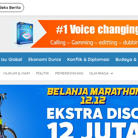
deks Berita
Isu Global
Ekonomi Dunia
Konflik & Diplomasi
Budaya &
HUKUM & HAM
POLITIK
PEMERINTAHAN
OLAHRAGA