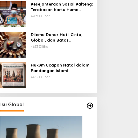
Kesejahteraan Sosial Kalteng:
Terobosan Kartu Huma
Betang
4785 Dilihat
Dilema Donor Hati: Cinta,
Global, dan Batas
Pengorbanan
4623 Dilihat
Hukum Ucapan Natal dalam
Pandangan Islami
4469 Dilihat
Isu Global