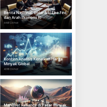
Berita Nasional: Dolar AS, The Fed,
dan Arah Ekonomi RI
6468 Dilihat
Konten Analisis Kenaikan Harga
Minyak Global
4098 Dilihat
Manuver Reliance di Pasar Minyak