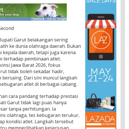
 Second
upati Garut belakangan sering
lih ke dunia olahraga daerah. Bukan
 kepala daerah, tetapi juga karena
i terhadap pembinaan atlet.
insi Jawa Barat 2026, fokus
arut tidak boleh sekadar hadir,
bersaing. Dari sini muncul langkah
kebugaran atlet di berbagai cabang.
han cara pandang terhadap prestasi
ati Garut tidak lagi puas hanya
ar tanpa perhitungan. Ia
ins olahraga, tes kebugaran terukur,
p kondisi atlet. Langkah tersebut
tru memperlihatkan keseriusan