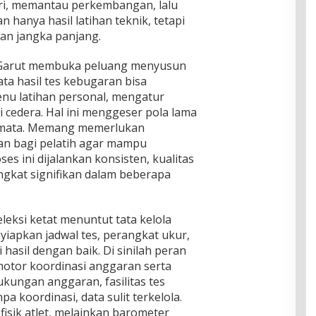
ri, memantau perkembangan, lalu
 hanya hasil latihan teknik, tetapi
n jangka panjang.
ti Garut membuka peluang menyusun
ata hasil tes kebugaran bisa
u latihan personal, mengatur
i cedera. Hal ini menggeser pola lama
emata. Memang memerlukan
an bagi pelatih agar mampu
es ini dijalankan konsisten, kualitas
gkat signifikan dalam beberapa
eleksi ketat menuntut tata kelola
yiapkan jadwal tes, perangkat ukur,
hasil dengan baik. Di sinilah peran
motor koordinasi anggaran serta
ukungan anggaran, fasilitas tes
a koordinasi, data sulit terkelola.
fisik atlet, melainkan barometer