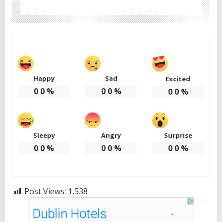
Happy
Sad
Excited
0
0
%
0
0
%
0
0
%
Sleepy
Angry
Surprise
0
0
%
0
0
%
0
0
%
Post Views:
1,538