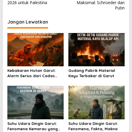
2026 untuk Palestina
Maksimal: Schroeder dan
v
Putin
i
Jangan Lewatkan
g
a
s
i
p
o
Kebakaran Hutan Garut:
Gudang Pabrik Material
s
Alarm Serius dari Cadas
Kayu Terbakar di Garut
Gantung
Suhu Udara Dingin Garut:
Suhu Udara Dingin Garut:
Fenomena Kemarau yang
Fenomena, Fakta, Makna