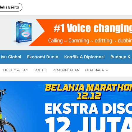
deks Berita
Isu Global
Ekonomi Dunia
Konflik & Diplomasi
Budaya &
HUKUM & HAM
POLITIK
PEMERINTAHAN
OLAHRAGA