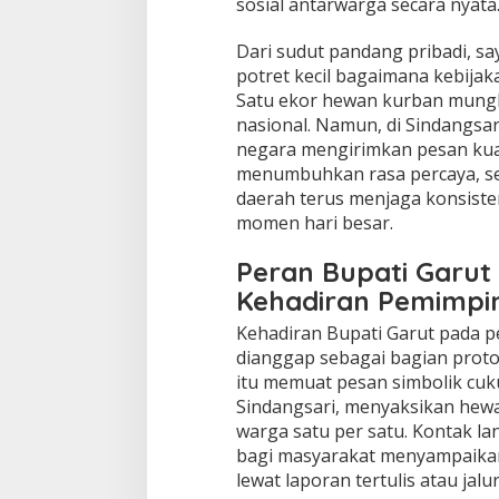
sosial antarwarga secara nyata
Dari sudut pandang pribadi, s
potret kecil bagaimana kebija
Satu ekor hewan kurban mungk
nasional. Namun, di Sindangsa
negara mengirimkan pesan kuat:
menumbuhkan rasa percaya, s
daerah terus menjaga konsiste
momen hari besar.
Peran Bupati Garut
Kehadiran Pemimpi
Kehadiran Bupati Garut pada 
dianggap sebagai bagian proto
itu memuat pesan simbolik cuk
Sindangsari, menyaksikan hewa
warga satu per satu. Kontak la
bagi masyarakat menyampaikan 
lewat laporan tertulis atau jalur