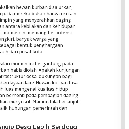
aksikan hewan kurban disalurkan,
n pada mereka bukan hanya urusan
mimpin yang menyerahkan daging
n antara kebijakan dan kehidupan
tis, momen ini memang berpotensi
ipungkiri, banyak warga yang
sebagai bentuk penghargaan
auh dari pusat kota.
silan momen ini bergantung pada
urban habis diolah. Apakah kunjungan
infrastruktur desa, dukungan bagi
mberdayaan lain? Hewan kurban bisa
ih luas mengenai kualitas hidup
tian berhenti pada pembagian daging
akan menyusut. Namun bila berlanjut,
 balik hubungan pemerintah dan
nuju Desa Lebih Berdaya