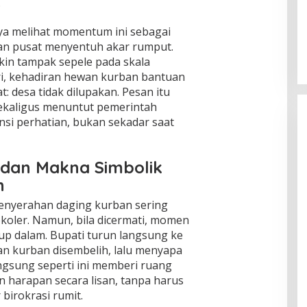
.
Global Krisis Air, Nuklir Prancis Ikut
Tersengat
aya melihat momentum ini sebagai
kan pusat menyentuh akar rumput.
Di Isu Global
|
Agustus 5, 2026
in tampak sepele pada skala
ri, kehadiran hewan kurban bantuan
 desa tidak dilupakan. Pesan itu
ekaligus menuntut pemerintah
nsi perhatian, bukan sekadar saat
 dan Makna Simbolik
n
penyerahan daging kurban sering
koler. Namun, bila dicermati, momen
up dalam. Bupati turun langsung ke
n kurban disembelih, lalu menyapa
ngsung seperti ini memberi ruang
harapan secara lisan, tanpa harus
 birokrasi rumit.