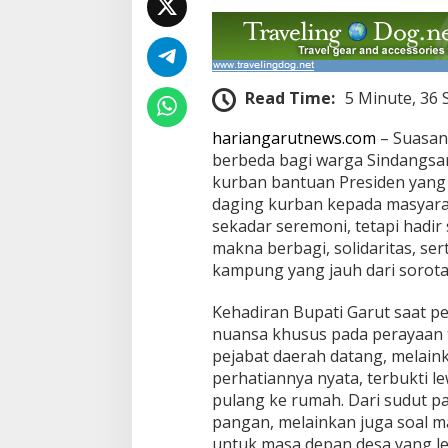
Read Time:
5 Minute, 36
hariangarutnews.com
– Suasana
berbeda bagi warga Sindangsa
kurban bantuan Presiden yang
daging kurban kepada masyar
sekadar seremoni, tetapi hadir
makna berbagi, solidaritas, se
kampung yang jauh dari sorota
Kehadiran Bupati Garut saat
nuansa khusus pada perayaan 
pejabat daerah datang, melai
perhatiannya nyata, terbukti 
pulang ke rumah. Dari sudut pa
pangan, melainkan juga soal m
untuk masa depan desa yang leb