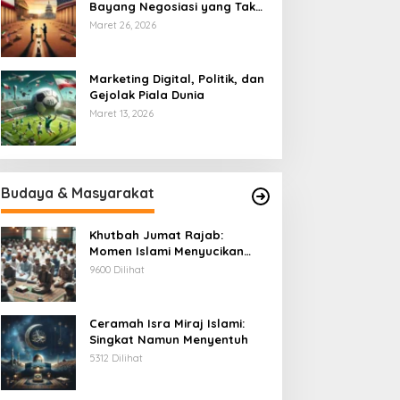
Bayang Negosiasi yang Tak
Pernah Usai
Maret 26, 2026
Marketing Digital, Politik, dan
Gejolak Piala Dunia
Maret 13, 2026
Budaya & Masyarakat
Khutbah Jumat Rajab:
Momen Islami Menyucikan
Hati
9600 Dilihat
Ceramah Isra Miraj Islami:
Singkat Namun Menyentuh
5312 Dilihat