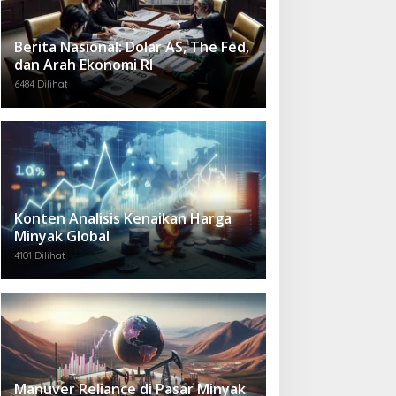
Berita Nasional: Dolar AS, The Fed,
dan Arah Ekonomi RI
6484 Dilihat
Konten Analisis Kenaikan Harga
Minyak Global
4101 Dilihat
Manuver Reliance di Pasar Minyak