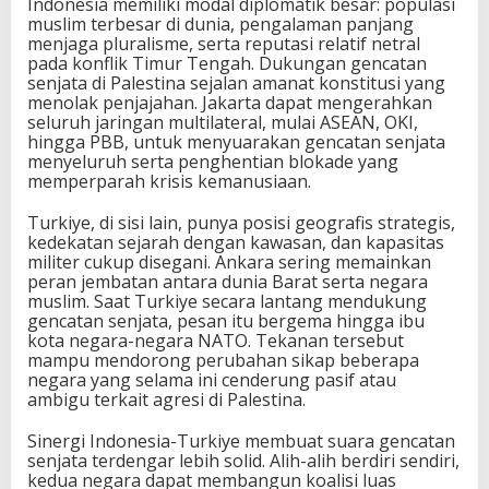
Indonesia memiliki modal diplomatik besar: populasi
muslim terbesar di dunia, pengalaman panjang
menjaga pluralisme, serta reputasi relatif netral
pada konflik Timur Tengah. Dukungan gencatan
senjata di Palestina sejalan amanat konstitusi yang
menolak penjajahan. Jakarta dapat mengerahkan
seluruh jaringan multilateral, mulai ASEAN, OKI,
hingga PBB, untuk menyuarakan gencatan senjata
menyeluruh serta penghentian blokade yang
memperparah krisis kemanusiaan.
Turkiye, di sisi lain, punya posisi geografis strategis,
kedekatan sejarah dengan kawasan, dan kapasitas
militer cukup disegani. Ankara sering memainkan
peran jembatan antara dunia Barat serta negara
muslim. Saat Turkiye secara lantang mendukung
gencatan senjata, pesan itu bergema hingga ibu
kota negara-negara NATO. Tekanan tersebut
mampu mendorong perubahan sikap beberapa
negara yang selama ini cenderung pasif atau
ambigu terkait agresi di Palestina.
Sinergi Indonesia-Turkiye membuat suara gencatan
senjata terdengar lebih solid. Alih-alih berdiri sendiri,
kedua negara dapat membangun koalisi luas