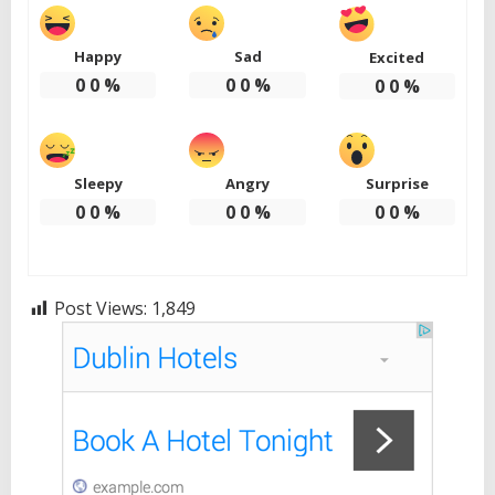
Happy
Sad
Excited
0
0
%
0
0
%
0
0
%
Sleepy
Angry
Surprise
0
0
%
0
0
%
0
0
%
Post Views:
1,849