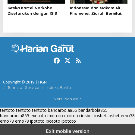
Ketika Kartel Narkoba
Indonesia dan Makam Ali
Disetarakan dengan ISIS
Khamenei: Ziarah Bernilai
Strategis
Copyright © 2019 | HGN
Terms of Service
Indeks Berita
Versi Non AMP
tentoto
tentoto
tentoto
bandarbola855
bandarbola855
bandarbola855
exototo
exototo
exototo
iosbet
iosbet
iosbet
emo78
emo78
emo78
ipototo
ipototo
ipototo
Exit mobile version