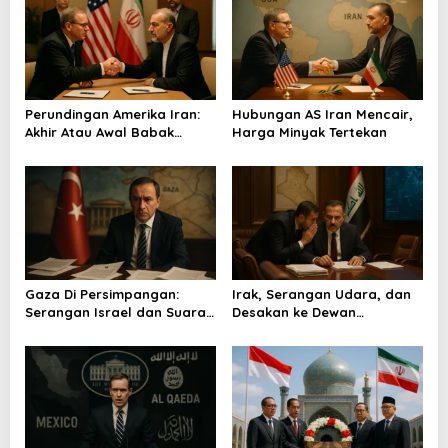
a
s
i
p
o
Perundingan Amerika Iran:
Hubungan AS Iran Mencair,
Akhir Atau Awal Babak
Harga Minyak Tertekan
s
Baru?
Gaza Di Persimpangan:
Irak, Serangan Udara, dan
Serangan Israel dan Suara
Desakan ke Dewan
Turkiye
Keamanan