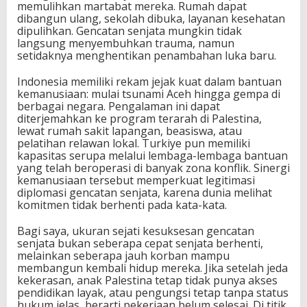
memulihkan martabat mereka. Rumah dapat
dibangun ulang, sekolah dibuka, layanan kesehatan
dipulihkan. Gencatan senjata mungkin tidak
langsung menyembuhkan trauma, namun
setidaknya menghentikan penambahan luka baru.
Indonesia memiliki rekam jejak kuat dalam bantuan
kemanusiaan: mulai tsunami Aceh hingga gempa di
berbagai negara. Pengalaman ini dapat
diterjemahkan ke program terarah di Palestina,
lewat rumah sakit lapangan, beasiswa, atau
pelatihan relawan lokal. Turkiye pun memiliki
kapasitas serupa melalui lembaga-lembaga bantuan
yang telah beroperasi di banyak zona konflik. Sinergi
kemanusiaan tersebut memperkuat legitimasi
diplomasi gencatan senjata, karena dunia melihat
komitmen tidak berhenti pada kata-kata.
Bagi saya, ukuran sejati kesuksesan gencatan
senjata bukan seberapa cepat senjata berhenti,
melainkan seberapa jauh korban mampu
membangun kembali hidup mereka. Jika setelah jeda
kekerasan, anak Palestina tetap tidak punya akses
pendidikan layak, atau pengungsi tetap tanpa status
hukum jelas, berarti pekerjaan belum selesai. Di titik