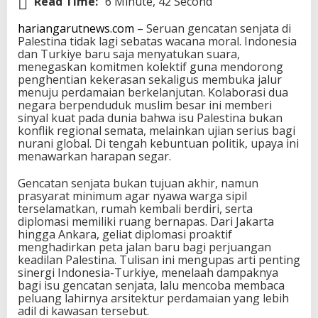
Read Time:
6 Minute, 42 Second
hariangarutnews.com
– Seruan gencatan senjata di
Palestina tidak lagi sebatas wacana moral. Indonesia
dan Turkiye baru saja menyatukan suara,
menegaskan komitmen kolektif guna mendorong
penghentian kekerasan sekaligus membuka jalur
menuju perdamaian berkelanjutan. Kolaborasi dua
negara berpenduduk muslim besar ini memberi
sinyal kuat pada dunia bahwa isu Palestina bukan
konflik regional semata, melainkan ujian serius bagi
nurani global. Di tengah kebuntuan politik, upaya ini
menawarkan harapan segar.
Gencatan senjata bukan tujuan akhir, namun
prasyarat minimum agar nyawa warga sipil
terselamatkan, rumah kembali berdiri, serta
diplomasi memiliki ruang bernapas. Dari Jakarta
hingga Ankara, geliat diplomasi proaktif
menghadirkan peta jalan baru bagi perjuangan
keadilan Palestina. Tulisan ini mengupas arti penting
sinergi Indonesia-Turkiye, menelaah dampaknya
bagi isu gencatan senjata, lalu mencoba membaca
peluang lahirnya arsitektur perdamaian yang lebih
adil di kawasan tersebut.