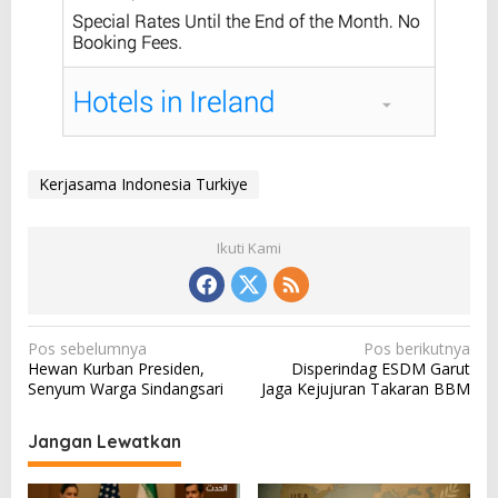
Kerjasama Indonesia Turkiye
Ikuti Kami
N
Pos sebelumnya
Pos berikutnya
Hewan Kurban Presiden,
Disperindag ESDM Garut
a
Senyum Warga Sindangsari
Jaga Kejujuran Takaran BBM
v
i
Jangan Lewatkan
g