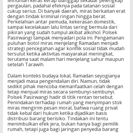
Minuman keras kerap dianggap sekadar pelengkap
pergaulan, padahal efeknya pada tatanan sosial
cukup serius. Di banyak daerah, miras berkaitan erat
dengan tindak kriminal ringan hingga berat.
Perkelahian antar pemuda, kekerasan domestik,
sampai kecelakaan lalu lintas sering bermula dari
pikiran yang sudah tumpul akibat alkohol. Polsek
Pasirwangi tampak menyadari pola ini. Pengamanan
puluhan botol miras menjelang Ramadan menjadi
strategi pencegahan agar konflik sosial tidak mudah
tersulut ketika aktivitas masyarakat meningkat,
terutama saat malam hari menjelang sahur maupun
setelah Tarawih.
Dalam konteks budaya lokal, Ramadan seyogianya
menjadi masa pengendalian diri. Namun, tidak
sedikit pihak mencoba memanfaatkan celah dengan
tetap menjual miras secara sembunyi-sembunyi.
Polsek Pasirwangi hadir di titik rentan tersebut.
Penindakan terhadap rumah yang menyimpan stok
miras mengirim pesan moral, bahwa ruang privat
tidak kebal dari hukum ketika dijadikan basis
distribusi barang berisiko. Tindakan ini tentu
menimbulkan efek jera, bukan hanya bagi pemilik
rumah, tetapi juga bagi jaringan penyedia barang