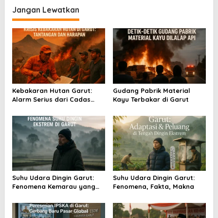
i
Jangan Lewatkan
g
a
s
i
p
o
Kebakaran Hutan Garut:
Gudang Pabrik Material
Alarm Serius dari Cadas
Kayu Terbakar di Garut
s
Gantung
Suhu Udara Dingin Garut:
Suhu Udara Dingin Garut:
Fenomena Kemarau yang
Fenomena, Fakta, Makna
Menggigil