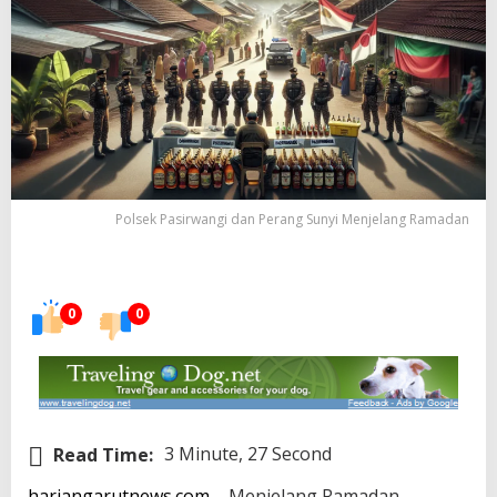
Polsek Pasirwangi dan Perang Sunyi Menjelang Ramadan
0
0
Read Time:
3 Minute, 27 Second
hariangarutnews.com
– Menjelang Ramadan,