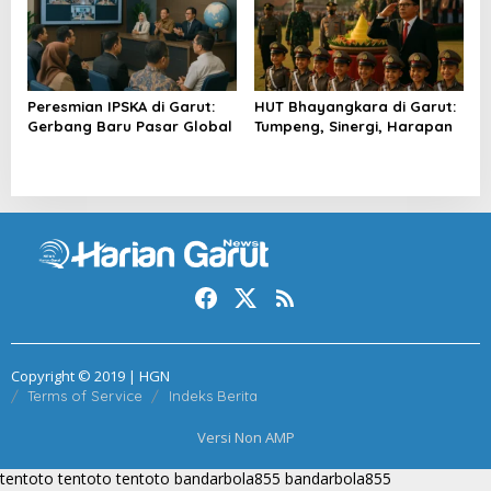
Peresmian IPSKA di Garut:
HUT Bhayangkara di Garut:
Gerbang Baru Pasar Global
Tumpeng, Sinergi, Harapan
Copyright © 2019 | HGN
Terms of Service
Indeks Berita
Versi Non AMP
tentoto
tentoto
tentoto
bandarbola855
bandarbola855