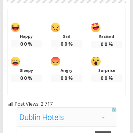
Happy
Sad
Excited
0
0
%
0
0
%
0
0
%
Sleepy
Angry
Surprise
0
0
%
0
0
%
0
0
%
Post Views:
2,717