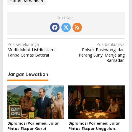
Safari Ramadhan
Ikuti Kami
N
Pos sebelumnya
Pos berikutnya
Mudik Mobil Listrik Islami
Polsek Pasirwangi dan
a
Tanpa Cemas Baterai
Perang Sunyi Menjelang
v
Ramadan
i
Jangan Lewatkan
g
a
s
i
p
o
Diplomasi Parlemen: Jalan
Diplomasi Parlemen: Jalan
s
Pintas Ekspor Garut
Pintas Ekspor Unggulan