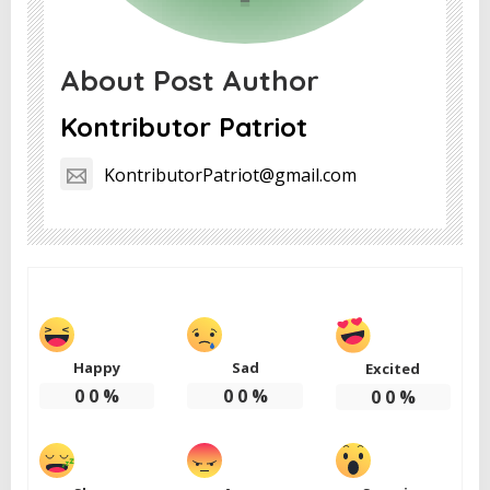
About Post Author
Kontributor Patriot
KontributorPatriot@gmail.com
Happy
Sad
Excited
0
0
%
0
0
%
0
0
%