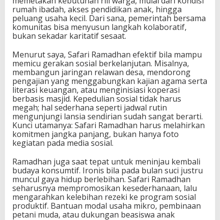
memetakan kebutuhan riil warga, mulai dari kondisi
rumah ibadah, akses pendidikan anak, hingga
peluang usaha kecil. Dari sana, pemerintah bersama
komunitas bisa menyusun langkah kolaboratif,
bukan sekadar karitatif sesaat.
Menurut saya, Safari Ramadhan efektif bila mampu
memicu gerakan sosial berkelanjutan. Misalnya,
membangun jaringan relawan desa, mendorong
pengajian yang menggabungkan kajian agama serta
literasi keuangan, atau menginisiasi koperasi
berbasis masjid. Kepedulian sosial tidak harus
megah; hal sederhana seperti jadwal rutin
mengunjungi lansia sendirian sudah sangat berarti.
Kunci utamanya: Safari Ramadhan harus melahirkan
komitmen jangka panjang, bukan hanya foto
kegiatan pada media sosial.
Ramadhan juga saat tepat untuk meninjau kembali
budaya konsumtif. Ironis bila pada bulan suci justru
muncul gaya hidup berlebihan. Safari Ramadhan
seharusnya mempromosikan kesederhanaan, lalu
mengarahkan kelebihan rezeki ke program sosial
produktif. Bantuan modal usaha mikro, pembinaan
petani muda, atau dukungan beasiswa anak