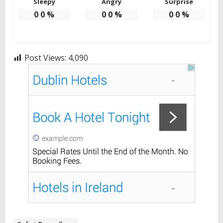
Sleepy
Angry
Surprise
0
0
%
0
0
%
0
0
%
Post Views:
4,090