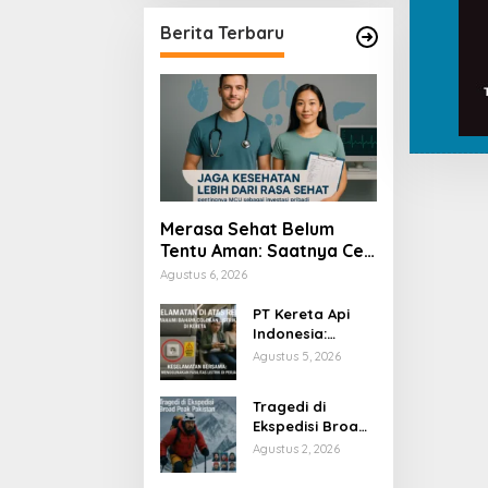
Berita Terbaru
Merasa Sehat Belum
Tentu Aman: Saatnya Cek
Kesehatan Menyeluruh
Agustus 6, 2026
PT Kereta Api
Indonesia:
Bahaya Colok
Agustus 5, 2026
Sembarangan di
Gerbong
Tragedi di
Ekspedisi Broad
Peak Pakistan
Agustus 2, 2026