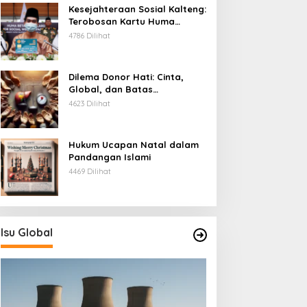
Kesejahteraan Sosial Kalteng:
Terobosan Kartu Huma
Betang
4786 Dilihat
Dilema Donor Hati: Cinta,
Global, dan Batas
Pengorbanan
4623 Dilihat
Hukum Ucapan Natal dalam
Pandangan Islami
4469 Dilihat
Isu Global