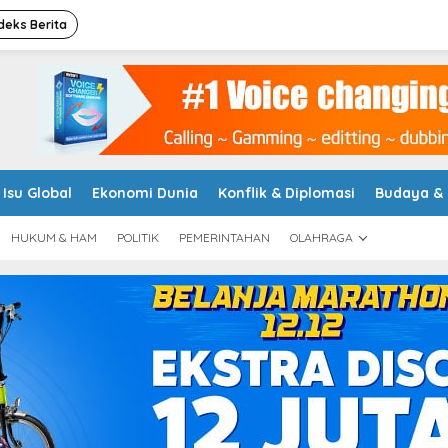
deks Berita
Isu Global
Ekonomi Dunia
Konflik & Diplomasi
Budaya &
HUKUM & HAM
POLITIK
PEMERINTAHAN
OLAHRAGA