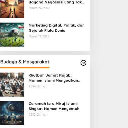
Bayang Negosiasi yang Tak
Pernah Usai
Maret 26, 2026
Marketing Digital, Politik, dan
Gejolak Piala Dunia
Maret 13, 2026
Budaya & Masyarakat
Khutbah Jumat Rajab:
Momen Islami Menyucikan
Hati
9594 Dilihat
Ceramah Isra Miraj Islami:
Singkat Namun Menyentuh
5292 Dilihat