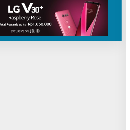
I
B
U
T
O
R
P
A
T
R
I
O
T