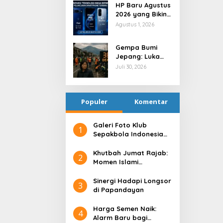
HP Baru Agustus
2026 yang Bikin
Indonesia Heboh
Agustus 1, 2026
Gempa Bumi
Jepang: Luka
Fisik, Guncangan
Juli 30, 2026
Batin
Populer
Komentar
Galeri Foto Klub
1
Sepakbola Indonesia
Persija Jakarta
Khutbah Jumat Rajab:
2
Momen Islami
Menyucikan Hati
Sinergi Hadapi Longsor
3
di Papandayan
Harga Semen Naik:
4
Alarm Baru bagi