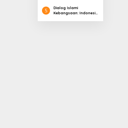
Pembangunan
Dialog Islami
5
Kebangsaan: Indonesia
di Panggung Dunia