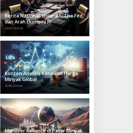
Berita Nasional: Dolar AS, The Fed,
dan Arah Ekonomi RI
6469 Dilihat
Konten Analisis Kenaikan Harga
Minyak Global
4098 Dilihat
Manuver Reliance di Pasar Minyak