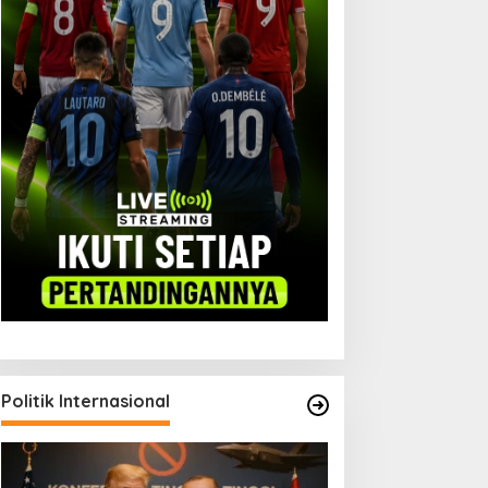
iplomasi Parlemen: Jalan
Perundingan Amerika Iran:
aru Ekspor Garut
Akhir Atau Awal Babak
Baru?
Politik Internasional