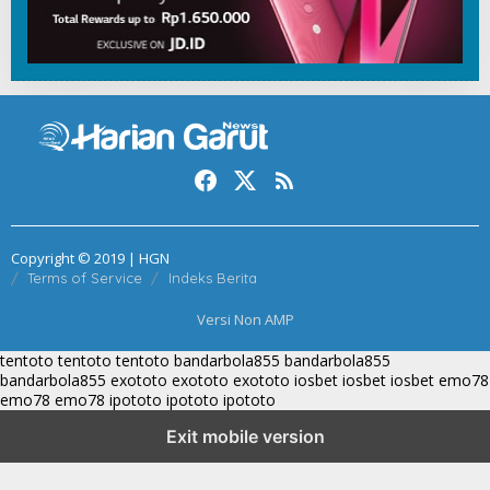
Copyright © 2019 | HGN
Terms of Service
Indeks Berita
Versi Non AMP
tentoto
tentoto
tentoto
bandarbola855
bandarbola855
bandarbola855
exototo
exototo
exototo
iosbet
iosbet
iosbet
emo78
emo78
emo78
ipototo
ipototo
ipototo
Exit mobile version