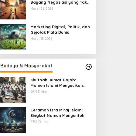
Bayang Negosiasi yang Tak
Pernah Usai
Maret 26, 2026
Marketing Digital, Politik, dan
Gejolak Piala Dunia
Maret 13, 2026
Budaya & Masyarakat
Khutbah Jumat Rajab:
Momen Islami Menyucikan
Hati
9619 Dilihat
Ceramah Isra Miraj Islami:
Singkat Namun Menyentuh
5332 Dilihat