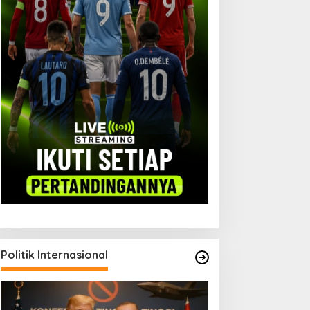
iplomasi Parlemen: Jalan
Timnas Indonesia dan
intas Ekspor Garut
Kutukan Piala AFF
Politik Internasional