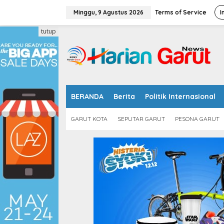
L
e
Minggu, 9 Agustus 2026
Terms of Service
I
w
a
tutup
t
i
k
e
k
o
n
BERANDA
Berita
Politik Internasional
t
e
GARUT KOTA
SEPUTAR GARUT
PESONA GARUT
n