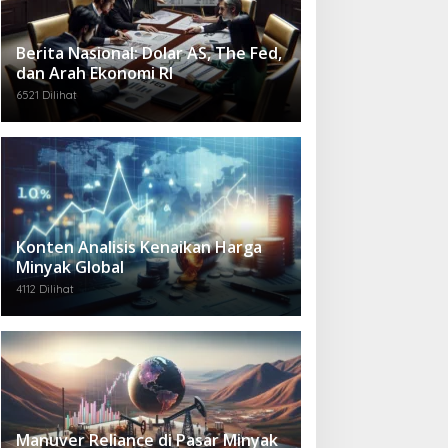
Berita Nasional: Dolar AS, The Fed,
dan Arah Ekonomi RI
6521 Dilihat
Konten Analisis Kenaikan Harga
Minyak Global
4112 Dilihat
Manuver Reliance di Pasar Minyak