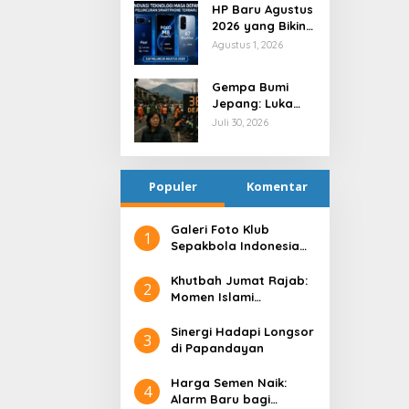
HP Baru Agustus
2026 yang Bikin
Indonesia Heboh
Agustus 1, 2026
Gempa Bumi
Jepang: Luka
Fisik, Guncangan
Juli 30, 2026
Batin
Populer
Komentar
Galeri Foto Klub
1
Sepakbola Indonesia
Persija Jakarta
Khutbah Jumat Rajab:
2
Momen Islami
Menyucikan Hati
Sinergi Hadapi Longsor
3
di Papandayan
Harga Semen Naik:
4
Alarm Baru bagi