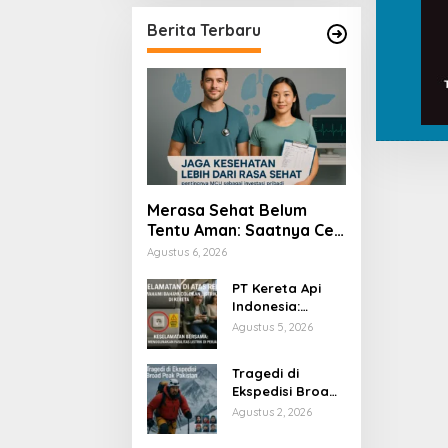
Berita Terbaru
Merasa Sehat Belum
Tentu Aman: Saatnya Cek
Kesehatan Menyeluruh
Agustus 6, 2026
PT Kereta Api
Indonesia:
Bahaya Colok
Agustus 5, 2026
Sembarangan di
Gerbong
Tragedi di
Ekspedisi Broad
Peak Pakistan
Agustus 2, 2026