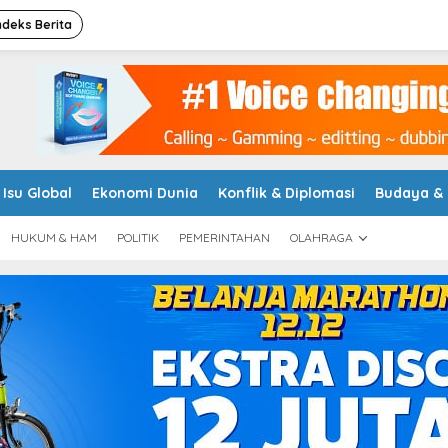
ndeks Berita
Isu Global
Ekonomi Dunia
Konflik & Diplomasi
Budaya &
HUKUM & HAM
POLITIK
PEMERINTAHAN
OLAHRAGA