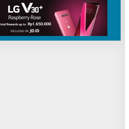
I
B
U
T
O
R
P
A
T
R
I
O
T