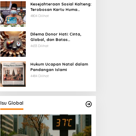
Kesejahteraan Sosial Kalteng:
Terobosan Kartu Huma
Betang
4804 Dilihat
Dilema Donor Hati: Cinta,
Global, dan Batas
Pengorbanan
4633 Dilihat
Hukum Ucapan Natal dalam
Pandangan Islami
4484 Dilihat
Isu Global