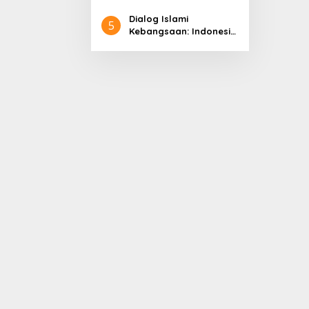
Pembangunan
Dialog Islami
5
Kebangsaan: Indonesia
di Panggung Dunia