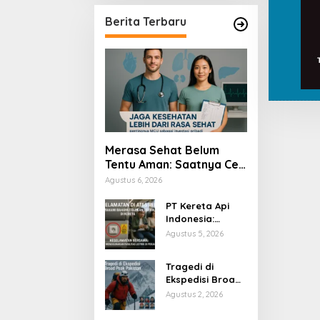
Berita Terbaru
Merasa Sehat Belum
Tentu Aman: Saatnya Cek
Kesehatan Menyeluruh
Agustus 6, 2026
PT Kereta Api
Indonesia:
Bahaya Colok
Agustus 5, 2026
Sembarangan di
Gerbong
Tragedi di
Ekspedisi Broad
Peak Pakistan
Agustus 2, 2026