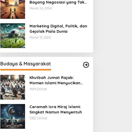
Bayang Negosiasi yang Tak
Pernah Usai
Maret 26, 2026
Marketing Digital, Politik, dan
Gejolak Piala Dunia
Maret 13, 2026
Budaya & Masyarakat
Khutbah Jumat Rajab:
Momen Islami Menyucikan
Hati
9619 Dilihat
Ceramah Isra Miraj Islami:
Singkat Namun Menyentuh
5332 Dilihat