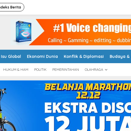
ndeks Berita
Isu Global
Ekonomi Dunia
Konflik & Diplomasi
Budaya &
HUKUM & HAM
POLITIK
PEMERINTAHAN
OLAHRAGA