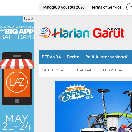
L
e
Minggu, 9 Agustus 2026
Terms of Service
I
w
a
tutup
t
i
k
e
k
o
n
BERANDA
Berita
Politik Internasional
t
e
GARUT KOTA
SEPUTAR GARUT
PESONA GARUT
n