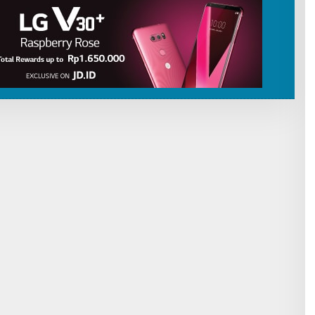
I
B
U
T
O
R
P
A
T
R
I
O
T