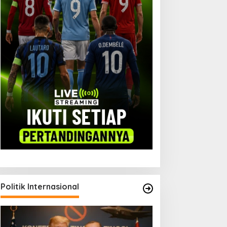
iplomasi Parlemen: Jalan
Timnas Indonesia dan
intas Ekspor Garut
Kutukan Piala AFF
Politik Internasional