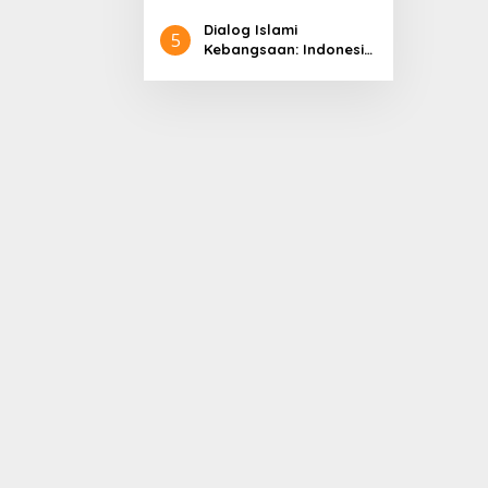
Pembangunan
Dialog Islami
5
Kebangsaan: Indonesia
di Panggung Dunia