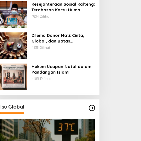
Kesejahteraan Sosial Kalteng:
Terobosan Kartu Huma
Betang
4804 Dilihat
Dilema Donor Hati: Cinta,
Global, dan Batas
Pengorbanan
4633 Dilihat
Hukum Ucapan Natal dalam
Pandangan Islami
4485 Dilihat
Isu Global