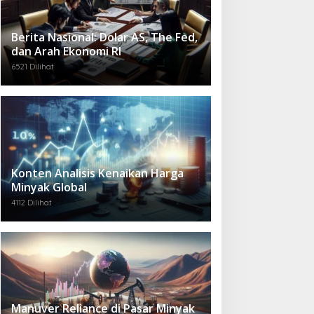
Berita Nasional: Dolar AS, The Fed,
dan Arah Ekonomi RI
6521 Dilihat
Konten Analisis Kenaikan Harga
Minyak Global
4112 Dilihat
Manuver Reliance di Pasar Minyak