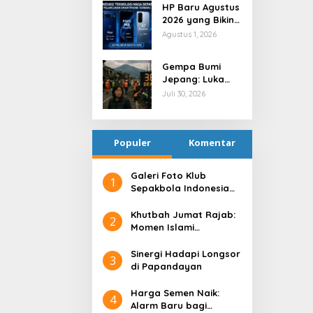
HP Baru Agustus
2026 yang Bikin
Indonesia Heboh
Agustus 1, 2026
Gempa Bumi
Jepang: Luka
Fisik, Guncangan
Juli 30, 2026
Batin
Populer
Komentar
Galeri Foto Klub
1
Sepakbola Indonesia
Persija Jakarta
Khutbah Jumat Rajab:
2
Momen Islami
Menyucikan Hati
Sinergi Hadapi Longsor
3
di Papandayan
Harga Semen Naik:
4
Alarm Baru bagi