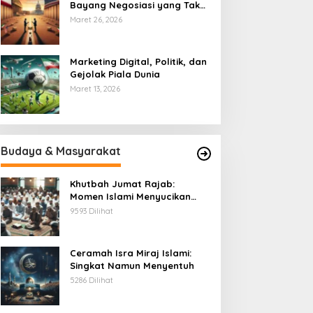
Bayang Negosiasi yang Tak
Pernah Usai
Maret 26, 2026
Marketing Digital, Politik, dan
Gejolak Piala Dunia
Maret 13, 2026
Budaya & Masyarakat
Khutbah Jumat Rajab:
Momen Islami Menyucikan
Hati
9593 Dilihat
Ceramah Isra Miraj Islami:
Singkat Namun Menyentuh
5286 Dilihat