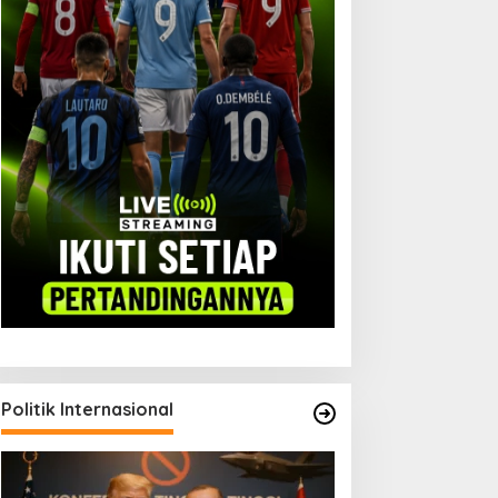
ebijakan Ekonomi Baru
Menyibak Bisnis Obat
hina dan Demam Pusat
Keras Tanpa Izin di Garut
ata AI
Politik Internasional