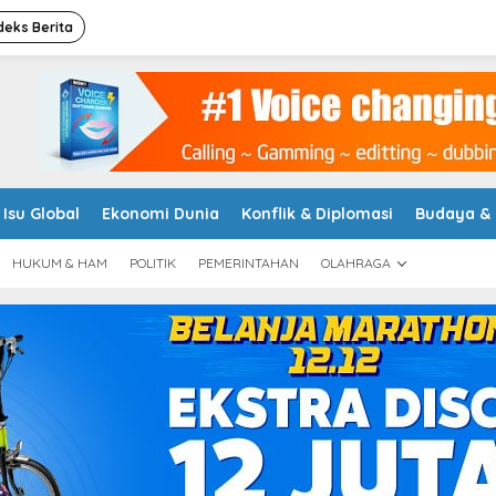
deks Berita
Isu Global
Ekonomi Dunia
Konflik & Diplomasi
Budaya &
HUKUM & HAM
POLITIK
PEMERINTAHAN
OLAHRAGA