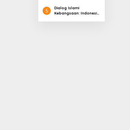
Pembangunan
Dialog Islami
5
Kebangsaan: Indonesia
di Panggung Dunia