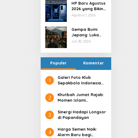
HP Baru Agustus
2026 yang Bikin
Indonesia Heboh
Agustus 1, 2026
Gempa Bumi
Jepang: Luka
Fisik, Guncangan
Juli 30, 2026
Batin
Populer
Komentar
Galeri Foto Klub
1
Sepakbola Indonesia
Persija Jakarta
Khutbah Jumat Rajab:
2
Momen Islami
Menyucikan Hati
Sinergi Hadapi Longsor
3
di Papandayan
Harga Semen Naik:
4
Alarm Baru bagi