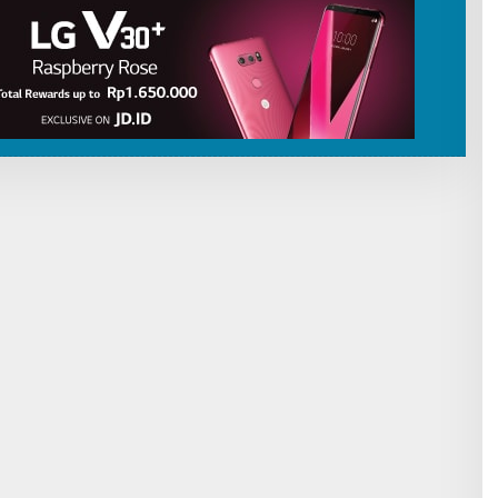
I
B
U
T
O
R
P
A
T
R
I
O
T