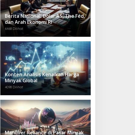
Berita Nasional: Dolar AS, The Fed,
dan Arah Ekonomi RI
6468 Dilihat
Konten Analisis Kenaikan Harga
Minyak Global
4098 Dilihat
Manuver Reliance di Pasar Minyak