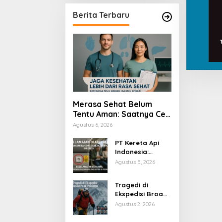
Berita Terbaru
Merasa Sehat Belum
Tentu Aman: Saatnya Cek
Kesehatan Menyeluruh
Agustus 6, 2026
PT Kereta Api
Indonesia:
Bahaya Colok
Agustus 5, 2026
Sembarangan di
Gerbong
Tragedi di
Ekspedisi Broad
Peak Pakistan
Agustus 2, 2026