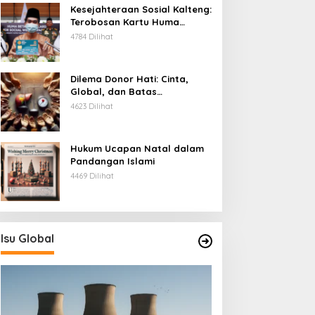
Kesejahteraan Sosial Kalteng:
Terobosan Kartu Huma
Betang
4784 Dilihat
Dilema Donor Hati: Cinta,
Global, dan Batas
Pengorbanan
4623 Dilihat
Hukum Ucapan Natal dalam
Pandangan Islami
4469 Dilihat
Isu Global