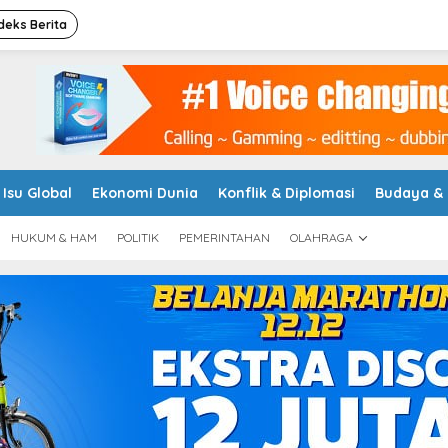
deks Berita
Isu Global
Ekonomi Dunia
Konflik & Diplomasi
Budaya &
HUKUM & HAM
POLITIK
PEMERINTAHAN
OLAHRAGA