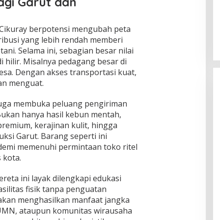
gi Garut dan
Global Krisis Air, Nuklir Prancis Ikut
Tersengat
KA Cikuray berpotensi mengubah peta
Di Isu Global
|
Agustus 5, 2026
tribusi yang lebih rendah memberi
ni. Selama ini, sebagian besar nilai
i hilir. Misalnya pedagang besar di
desa. Dengan akses transportasi kuat,
han menguat.
juga membuka peluang pengiriman
 Bukan hanya hasil kebun mentah,
premium, kerajinan kulit, hingga
ksi Garut. Barang seperti ini
demi memenuhi permintaan toko ritel
 kota.
ereta ini layak dilengkapi edukasi
asilitas fisik tanpa penguatan
 akan menghasilkan manfaat jangka
UMN, ataupun komunitas wirausaha