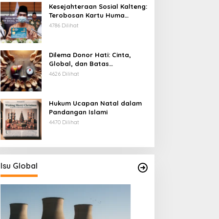
Kesejahteraan Sosial Kalteng:
Terobosan Kartu Huma
Betang
4786 Dilihat
Dilema Donor Hati: Cinta,
Global, dan Batas
Pengorbanan
4626 Dilihat
Hukum Ucapan Natal dalam
Pandangan Islami
4470 Dilihat
Isu Global