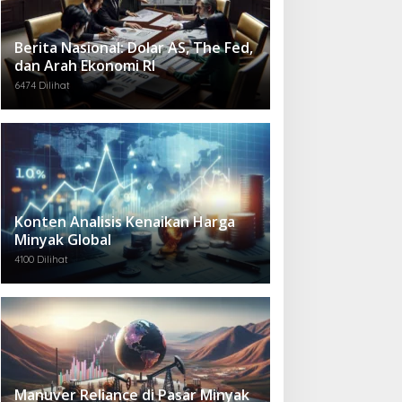
Berita Nasional: Dolar AS, The Fed,
dan Arah Ekonomi RI
6474 Dilihat
Konten Analisis Kenaikan Harga
Minyak Global
4100 Dilihat
Manuver Reliance di Pasar Minyak