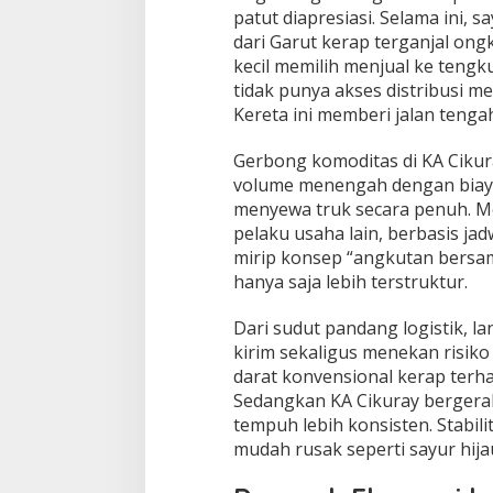
patut diapresiasi. Selama ini, 
dari Garut kerap terganjal ong
kecil memilih menjual ke tengk
tidak punya akses distribusi m
Kereta ini memberi jalan tengah
Gerbong komoditas di KA Cik
volume menengah dengan biaya k
menyewa truk secara penuh. M
pelaku usaha lain, berbasis ja
mirip konsep “angkutan bersam
hanya saja lebih terstruktur.
Dari sudut pandang logistik,
kirim sekaligus menekan risik
darat konvensional kerap terha
Sedangkan KA Cikuray bergerak
tempuh lebih konsisten. Stabil
mudah rusak seperti sayur hija