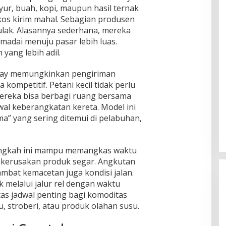
sayur, buah, kopi, maupun hasil ternak
kos kirim mahal. Sebagian produsen
ulak. Alasannya sederhana, mereka
emadai menuju pasar lebih luas.
 yang lebih adil.
uray memungkinkan pengiriman
ompetitif. Petani kecil tidak perlu
ereka bisa berbagi ruang bersama
dwal keberangkatan kereta. Model ini
a” yang sering ditemui di pelabuhan,
 langkah ini mampu memangkas waktu
o kerusakan produk segar. Angkutan
mbat kemacetan juga kondisi jalan.
 melalui jalur rel dengan waktu
itas jadwal penting bagi komoditas
u, stroberi, atau produk olahan susu.