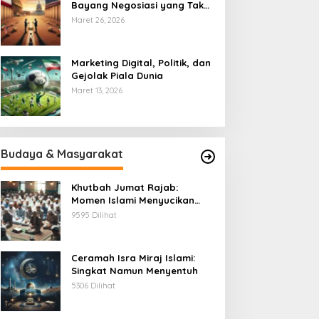
Bayang Negosiasi yang Tak
Pernah Usai
Maret 26, 2026
Marketing Digital, Politik, dan
Gejolak Piala Dunia
Maret 13, 2026
Budaya & Masyarakat
Khutbah Jumat Rajab:
Momen Islami Menyucikan
Hati
9595 Dilihat
Ceramah Isra Miraj Islami:
Singkat Namun Menyentuh
5306 Dilihat