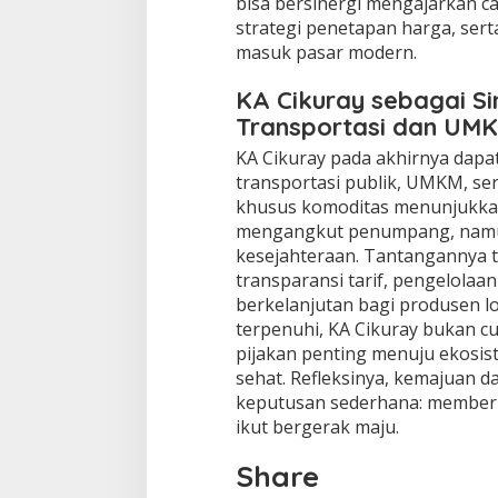
bisa bersinergi mengajarkan ca
strategi penetapan harga, ser
masuk pasar modern.
KA Cikuray sebagai S
Transportasi dan UM
KA Cikuray pada akhirnya dapat
transportasi publik, UMKM, se
khusus komoditas menunjukkan
mengangkut penumpang, namu
kesejahteraan. Tantangannya te
transparansi tarif, pengelola
berkelanjutan bagi produsen lo
terpenuhi, KA Cikuray bukan cu
pijakan penting menuju ekosis
sehat. Refleksinya, kemajuan da
keputusan sederhana: memberi 
ikut bergerak maju.
Share