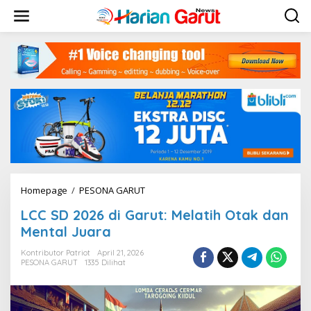
L
e
w
a
t
i
k
e
k
o
n
t
e
n
Homepage
/
PESONA GARUT
L
C
LCC SD 2026 di Garut: Melatih Otak dan
C
S
Mental Juara
D
2
Kontributor Patriot
April 21, 2026
PESONA GARUT
1335 Dilihat
0
2
6
d