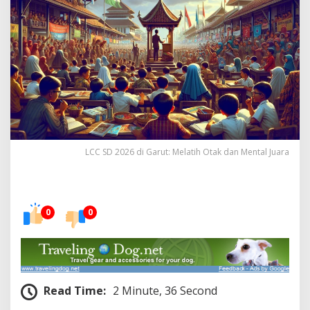
i
G
a
r
u
t
:
M
e
l
a
t
LCC SD 2026 di Garut: Melatih Otak dan Mental Juara
i
h
O
t
a
0
0
k
d
a
n
M
e
Read Time:
2 Minute, 36 Second
n
t