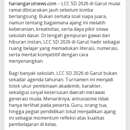
a
hariangarutnews.com
– LCC SD 2026 di Garut mulai
l
ramai dibicarakan jauh sebelum lomba
J
berlangsung. Bukan semata soal siapa juara,
u
namun tentang bagaimana ajang ini melatih
a
keberanian, kreativitas, serta daya pikir siswa
r
a
sekolah dasar. Di tengah gempuran gawai dan
hiburan instan, LCC SD 2026 di Garut hadir sebagai
ruang belajar yang memadukan literasi, numerasi,
serta mental kompetitif dengan cara
menyenangkan.
Bagi banyak sekolah, LCC SD 2026 di Garut bukan
sekadar agenda tahunan. Turnamen ini menjadi
tolok ukur pembinaan akademik, karakter,
sekaligus sinyal keseriusan daerah merawat
generasi muda. Menariknya, antusiasme tidak
hanya terlihat pada peserta. Guru, orang tua,
hingga pegiat pendidikan lokal menjadikan ajang
ini sebagai momentum refleksi atas kualitas
pembelajaran di kelas.