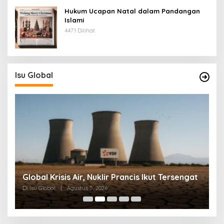
Hukum Ucapan Natal dalam Pandangan
Islami
4471 Dilihat
Isu Global
G
Global Krisis Air, Nuklir Prancis Ikut Tersengat
D
Di Isu Global
|
Agustus 5, 2026
Di