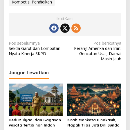
Kompetisi Pendidikan
Ikuti Kami
N
Pos sebelumnya
Pos berikutnya
Sekda Garut dan Lompatan
Perang Amerika dan Iran:
a
Nyata Kinerja SKPD
Gencatan Usai, Damai
v
Masih Jauh
i
Jangan Lewatkan
g
a
s
i
p
o
Dedi Mulyadi dan Gagasan
Kirab Mahkota Binokasih,
s
Wisata Tertib nan Indah
Napak Tilas Jati Diri Sunda