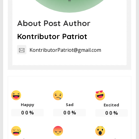
About Post Author
Kontributor Patriot
KontributorPatriot@gmail.com
Happy
Sad
Excited
0
0
%
0
0
%
0
0
%