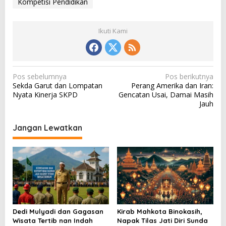
Kompetisi Pendidikan
Ikuti Kami
N
Pos sebelumnya
Pos berikutnya
Sekda Garut dan Lompatan
Perang Amerika dan Iran:
a
Nyata Kinerja SKPD
Gencatan Usai, Damai Masih
v
Jauh
i
Jangan Lewatkan
g
a
s
i
p
o
Dedi Mulyadi dan Gagasan
Kirab Mahkota Binokasih,
s
Wisata Tertib nan Indah
Napak Tilas Jati Diri Sunda