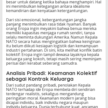
besar untuk datang ketika bahaya menghampiri. Hal
ini menimbulkan ketegangan antara idealisme
kemandirian dan kenyataan ketergantungan.
Dari sisi emosional, kebergantungan jangka
panjang menimbulkan rasa tidak nyaman. Banyak
orang Eropa ingin meyakini bahwa benua mereka
memiliki kapasitas menjaga rumah sendiri, tanpa
selalu meminta dukungan Amerika. Namun Kepala
NATO secara halus mengingatkan bahwa keinginan
itu belum diikuti kesiapan logistik dan kemampuan
industri pertahanan. Di sini, kita melihat konflik batin
kolektif: Eropa ingin tampil dewasa layaknya kepala
keluarga yang kokoh, tetapi masih sering meminjam
perisai dari kerabat seberang samudra.
Analisis Pribadi: Keamanan Kolektif
sebagai Kontrak Keluarga
Dari sudut pandang pribadi, penolakan Kepala
NATO terhadap ide Eropa membela diri sendirian
terdengar realistis, sekaligus mengandung
peringatan moral. Keamanan modern jarang bisa
dicapai individu, baik individu negara maupun
individu keluarga. Dunia terhubung kuat, ancaman