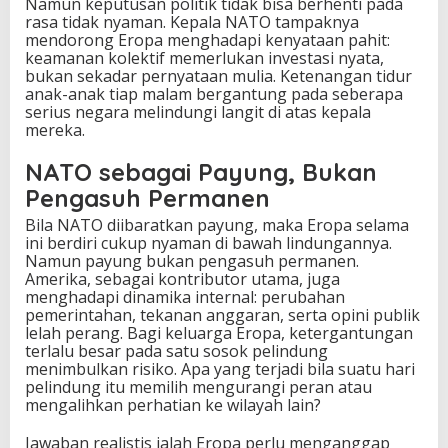
Namun keputusan politik tidak bisa berhenti pada
rasa tidak nyaman. Kepala NATO tampaknya
mendorong Eropa menghadapi kenyataan pahit:
keamanan kolektif memerlukan investasi nyata,
bukan sekadar pernyataan mulia. Ketenangan tidur
anak-anak tiap malam bergantung pada seberapa
serius negara melindungi langit di atas kepala
mereka.
NATO sebagai Payung, Bukan
Pengasuh Permanen
Bila NATO diibaratkan payung, maka Eropa selama
ini berdiri cukup nyaman di bawah lindungannya.
Namun payung bukan pengasuh permanen.
Amerika, sebagai kontributor utama, juga
menghadapi dinamika internal: perubahan
pemerintahan, tekanan anggaran, serta opini publik
lelah perang. Bagi keluarga Eropa, ketergantungan
terlalu besar pada satu sosok pelindung
menimbulkan risiko. Apa yang terjadi bila suatu hari
pelindung itu memilih mengurangi peran atau
mengalihkan perhatian ke wilayah lain?
Jawaban realistis ialah Eropa perlu menganggap