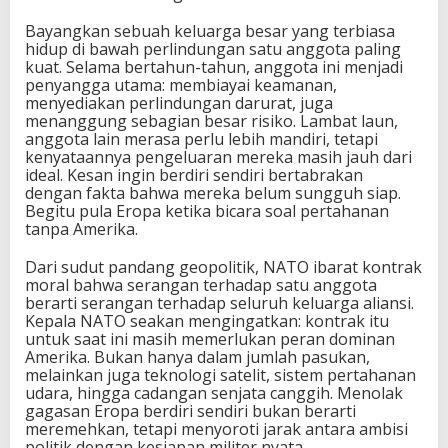
Bayangkan sebuah keluarga besar yang terbiasa
hidup di bawah perlindungan satu anggota paling
kuat. Selama bertahun-tahun, anggota ini menjadi
penyangga utama: membiayai keamanan,
menyediakan perlindungan darurat, juga
menanggung sebagian besar risiko. Lambat laun,
anggota lain merasa perlu lebih mandiri, tetapi
kenyataannya pengeluaran mereka masih jauh dari
ideal. Kesan ingin berdiri sendiri bertabrakan
dengan fakta bahwa mereka belum sungguh siap.
Begitu pula Eropa ketika bicara soal pertahanan
tanpa Amerika.
Dari sudut pandang geopolitik, NATO ibarat kontrak
moral bahwa serangan terhadap satu anggota
berarti serangan terhadap seluruh keluarga aliansi.
Kepala NATO seakan mengingatkan: kontrak itu
untuk saat ini masih memerlukan peran dominan
Amerika. Bukan hanya dalam jumlah pasukan,
melainkan juga teknologi satelit, sistem pertahanan
udara, hingga cadangan senjata canggih. Menolak
gagasan Eropa berdiri sendiri bukan berarti
meremehkan, tetapi menyoroti jarak antara ambisi
politik dengan kesiapan militer nyata.