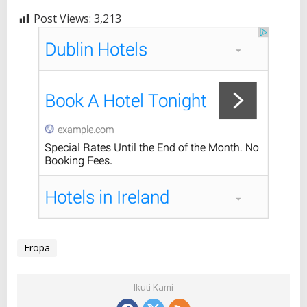
Post Views:
3,213
Eropa
Ikuti Kami