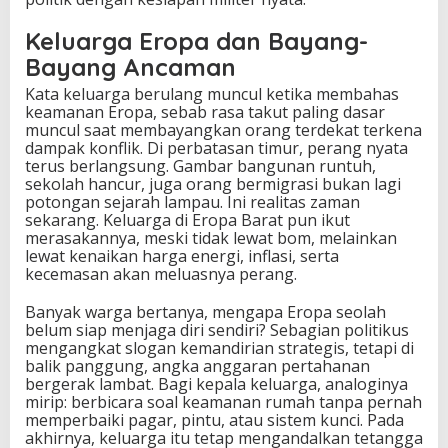
Keluarga Eropa dan Bayang-
Bayang Ancaman
Kata keluarga berulang muncul ketika membahas
keamanan Eropa, sebab rasa takut paling dasar
muncul saat membayangkan orang terdekat terkena
dampak konflik. Di perbatasan timur, perang nyata
terus berlangsung. Gambar bangunan runtuh,
sekolah hancur, juga orang bermigrasi bukan lagi
potongan sejarah lampau. Ini realitas zaman
sekarang. Keluarga di Eropa Barat pun ikut
merasakannya, meski tidak lewat bom, melainkan
lewat kenaikan harga energi, inflasi, serta
kecemasan akan meluasnya perang.
Banyak warga bertanya, mengapa Eropa seolah
belum siap menjaga diri sendiri? Sebagian politikus
mengangkat slogan kemandirian strategis, tetapi di
balik panggung, angka anggaran pertahanan
bergerak lambat. Bagi kepala keluarga, analoginya
mirip: berbicara soal keamanan rumah tanpa pernah
memperbaiki pagar, pintu, atau sistem kunci. Pada
akhirnya, keluarga itu tetap mengandalkan tetangga