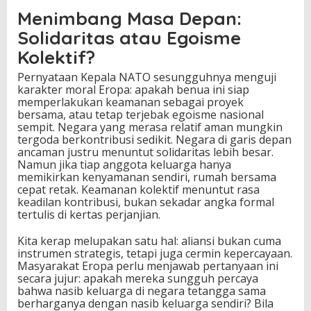
Menimbang Masa Depan:
Solidaritas atau Egoisme
Kolektif?
Pernyataan Kepala NATO sesungguhnya menguji
karakter moral Eropa: apakah benua ini siap
memperlakukan keamanan sebagai proyek
bersama, atau tetap terjebak egoisme nasional
sempit. Negara yang merasa relatif aman mungkin
tergoda berkontribusi sedikit. Negara di garis depan
ancaman justru menuntut solidaritas lebih besar.
Namun jika tiap anggota keluarga hanya
memikirkan kenyamanan sendiri, rumah bersama
cepat retak. Keamanan kolektif menuntut rasa
keadilan kontribusi, bukan sekadar angka formal
tertulis di kertas perjanjian.
Kita kerap melupakan satu hal: aliansi bukan cuma
instrumen strategis, tetapi juga cermin kepercayaan.
Masyarakat Eropa perlu menjawab pertanyaan ini
secara jujur: apakah mereka sungguh percaya
bahwa nasib keluarga di negara tetangga sama
berharganya dengan nasib keluarga sendiri? Bila