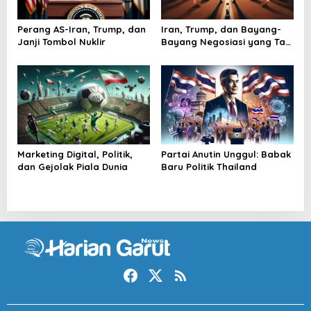
Perang AS-Iran, Trump, dan
Iran, Trump, dan Bayang-
Janji Tombol Nuklir
Bayang Negosiasi yang Tak
Pernah Usai
Marketing Digital, Politik,
Partai Anutin Unggul: Babak
dan Gejolak Piala Dunia
Baru Politik Thailand