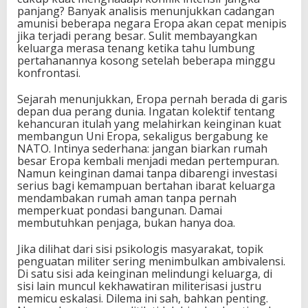
panjang? Banyak analisis menunjukkan cadangan
amunisi beberapa negara Eropa akan cepat menipis
jika terjadi perang besar. Sulit membayangkan
keluarga merasa tenang ketika tahu lumbung
pertahanannya kosong setelah beberapa minggu
konfrontasi.
Sejarah menunjukkan, Eropa pernah berada di garis
depan dua perang dunia. Ingatan kolektif tentang
kehancuran itulah yang melahirkan keinginan kuat
membangun Uni Eropa, sekaligus bergabung ke
NATO. Intinya sederhana: jangan biarkan rumah
besar Eropa kembali menjadi medan pertempuran.
Namun keinginan damai tanpa dibarengi investasi
serius bagi kemampuan bertahan ibarat keluarga
mendambakan rumah aman tanpa pernah
memperkuat pondasi bangunan. Damai
membutuhkan penjaga, bukan hanya doa.
Jika dilihat dari sisi psikologis masyarakat, topik
penguatan militer sering menimbulkan ambivalensi.
Di satu sisi ada keinginan melindungi keluarga, di
sisi lain muncul kekhawatiran militerisasi justru
memicu eskalasi. Dilema ini sah, bahkan penting.