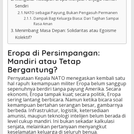
Sendiri
NATO sebagai Payung, Bukan Pengasuh Permanen
Dampak Bagi Keluarga Biasa: Dari Tagihan Sampai
Rasa Aman
Menimbang Masa Depan: Solidaritas atau Egoisme
Kolektif?
Eropa di Persimpangan:
Mandiri atau Tetap
Bergantung?
Pernyataan Kepala NATO menegaskan kembali satu
hal rapuh: kemampuan militer Eropa belum sanggup
sepenuhnya berdiri tanpa payung Amerika. Secara
ekonomi, Eropa tampak kuat; secara politik, Eropa
sering lantang berbicara. Namun ketika bicara soal
kemampuan bertahan serangan besar, gambarnya
berbeda. Infrastruktur, logistik, ketersediaan
amunisi, maupun teknologi intelijen belum berada di
level cukup mandiri. Ini bukan sekadar kalkulasi
senjata, melainkan pertanyaan menyangkut
keselamatan keluarga di seluruh benua.