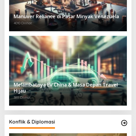
Manuver Reliance di Pasar Minyak Venezuela
4010 Dilihat
Melambatnya EV China & Masa Depan Travel
Hijau
3811 Dilihat
Konflik & Diplomasi