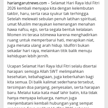
k
hariangarutnews.com
– Selamat Hari Raya Idul Fitri
n
2026 kembali menyapa kita dengan kelembutan
a
takbir, haru, serta rasa syukur tak terhingga.
Setelah melewati sebulan penuh latihan spiritual,
umat Muslim merayakan kemenangan menahan
hawa nafsu, ego, serta segala bentuk kelalaian.
Momen ini terasa istimewa karena menghadirkan
ruang untuk memperbarui hati, merapikan niat,
juga menata ulang arah hidup. Idulfitri bukan
sekadar hari raya, melainkan titik balik menuju
kehidupan lebih jernih.
Ucapan Selamat Hari Raya Idul Fitri selalu disertai
harapan: semoga Allah SWT melimpahkan
kesehatan, kebahagiaan, juga keberkahan bagi
kita semua. Di balik kalimat sederhana tersebut,
tersimpan doa panjang, penyesalan, serta harapan
baru. Melalui kata-kata maaf lahir batin, kita tidak
hanya menyapa keluarga, namun juga
menjembatani kembali hubungan yang sempat