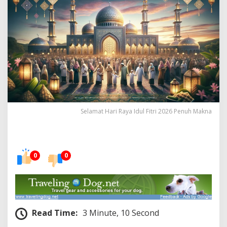
i
R
a
y
a
I
d
u
l
F
i
t
Selamat Hari Raya Idul Fitri 2026 Penuh Makna
r
i
2
0
2
0
0
6
P
e
n
u
h
Read Time:
3 Minute, 10 Second
M
a