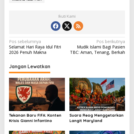
Ikuti Kami
N
Pos sebelumnya
Pos berikutnya
Selamat Hari Raya Idul Fitri
Mudik Islami Bagi Pasien
a
2026 Penuh Makna
TBC: Aman, Tenang, Berkah
v
i
Jangan Lewatkan
g
a
s
i
p
Tekanan Baru FIFA: Konten
Suara Reog Menggetarkan
o
Krisis Gianni Infantino
Langit Maryland
s