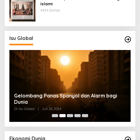
Islami
4459 Dilihat
Isu Global
Gelombang Panas Spanyol dan Alarm bagi
M
at
Dunia
M
Di Isu Global
|
Juli 28, 2026
Di
Ekonomi Dunia