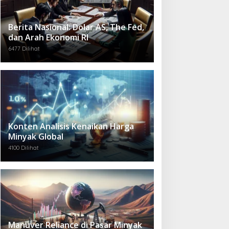
Berita Nasional: Dolar AS, The Fed,
dan Arah Ekonomi RI
6477 Dilihat
Konten Analisis Kenaikan Harga
Minyak Global
4100 Dilihat
Manuver Reliance di Pasar Minyak