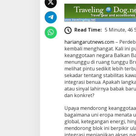
n
g
g
o
t
Read Time:
5 Minute, 46
a
a
hariangarutnews.com
– Perdeb
n
kembali menghangat. Kali ini p
keanggotaan negara Balkan Ba
menunggu di ruang tunggu Bru
melihat pintu sedikit lebih terb
sekadar tentang stabilitas kawa
integrasi benua. Apakah langka
atau sinyal lahirnya babak baru
dan konkret?
Upaya mendorong keanggotaan
bagaimana uni eropa menata ul
global, ketegangan energi, hin
mendorong blok ini berpikir ula
integrasi menjanjikan akses pa