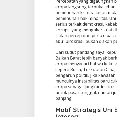
Percepatan yang digaungkan ba
eropa langsung terbuka lebar.
pemenuhan kriteria ketat, mula
pemenuhan hak minoritas. Uni
serius terkait demokrasi, keb
korupsi yang mengakar kuat di 
istilah percepatan perlu dibac
abu” birokrasi, bukan diskon p
Dari sudut pandang saya, ke
Balkan Barat lebih banyak berk
eropa menyadari bahwa kekosong
seperti Rusia, Turki, atau Cina, 
pengaruh politik. Jika kawasan i
munculnya instabilitas baru cuk
eropa sebagai jangkar institus
untuk pasar tunggal, namun j
panjang.
Motif Strategis Uni
Internal