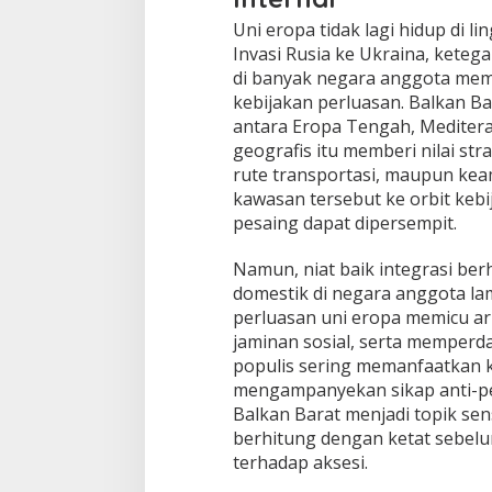
Uni eropa tidak lagi hidup di l
Invasi Rusia ke Ukraina, ketega
di banyak negara anggota mema
kebijakan perluasan. Balkan B
antara Eropa Tengah, Mediteran
geografis itu memberi nilai stra
rute transportasi, maupun k
kawasan tersebut ke orbit keb
pesaing dapat dipersempit.
Namun, niat baik integrasi be
domestik di negara anggota la
perluasan uni eropa memicu ar
jaminan sosial, serta memperd
populis sering memanfaatkan 
mengampanyekan sikap anti-per
Balkan Barat menjadi topik sen
berhitung dengan ketat sebe
terhadap aksesi.