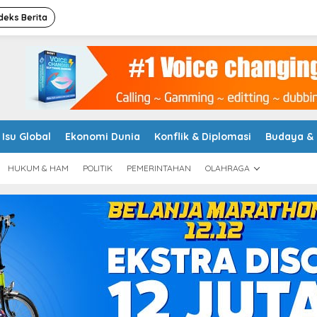
deks Berita
Isu Global
Ekonomi Dunia
Konflik & Diplomasi
Budaya &
HUKUM & HAM
POLITIK
PEMERINTAHAN
OLAHRAGA