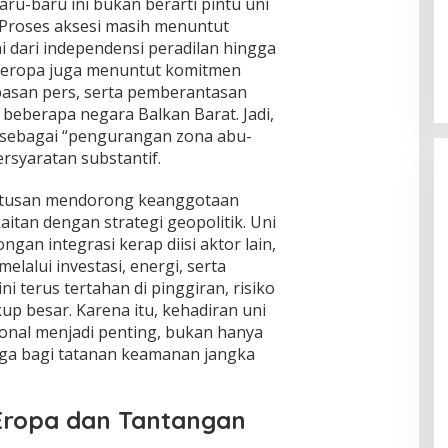
ru-baru ini bukan berarti pintu uni
Global Krisis Air, Nuklir Prancis Ikut
 Proses aksesi masih menuntut
Tersengat
i dari independensi peradilan hingga
Di Isu Global
|
Agustus 5, 2026
 eropa juga menuntut komitmen
ebasan pers, serta pemberantasan
beberapa negara Balkan Barat. Jadi,
a sebagai “pengurangan zona abu-
ersyaratan substantif.
putusan mendorong keanggotaan
aitan dengan strategi geopolitik. Uni
an integrasi kerap diisi aktor lain,
melalui investasi, energi, serta
ni terus tertahan di pinggiran, risiko
up besar. Karena itu, kehadiran uni
ional menjadi penting, bukan hanya
uga bagi tatanan keamanan jangka
 Eropa dan Tantangan