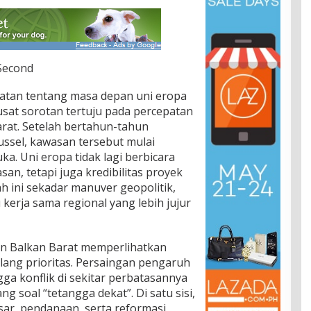
 Second
atan tentang masa depan uni eropa
usat sorotan tertuju pada percepatan
rat. Setelah bertahun-tahun
ssel, kawasan tersebut mulai
uka. Uni eropa tidak lagi berbicara
san, tetapi juga kredibilitas proyek
h ini sekadar manuver geopolitik,
 kerja sama regional yang lebih jujur
 Balkan Barat memperlihatkan
ang prioritas. Persaingan pengaruh
gga konflik di sekitar perbatasannya
ng soal “tetangga dekat”. Di satu sisi,
sar, pendanaan, serta reformasi