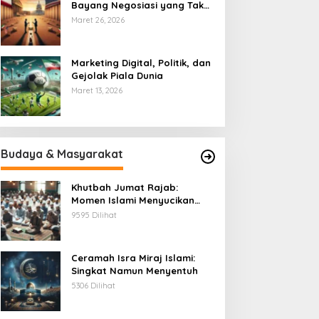
Bayang Negosiasi yang Tak
Pernah Usai
Maret 26, 2026
Marketing Digital, Politik, dan
Gejolak Piala Dunia
Maret 13, 2026
Budaya & Masyarakat
Khutbah Jumat Rajab:
Momen Islami Menyucikan
Hati
9595 Dilihat
Ceramah Isra Miraj Islami:
Singkat Namun Menyentuh
5306 Dilihat