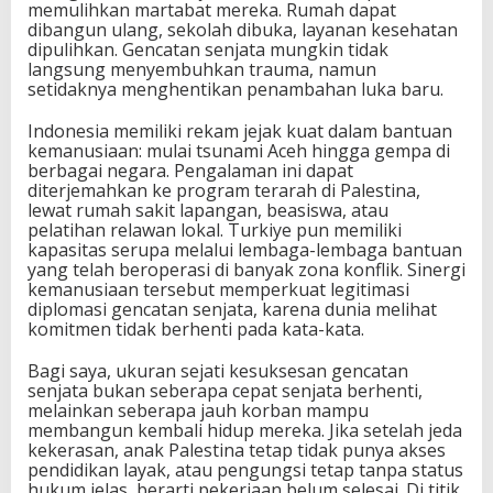
memulihkan martabat mereka. Rumah dapat
dibangun ulang, sekolah dibuka, layanan kesehatan
dipulihkan. Gencatan senjata mungkin tidak
langsung menyembuhkan trauma, namun
setidaknya menghentikan penambahan luka baru.
Indonesia memiliki rekam jejak kuat dalam bantuan
kemanusiaan: mulai tsunami Aceh hingga gempa di
berbagai negara. Pengalaman ini dapat
diterjemahkan ke program terarah di Palestina,
lewat rumah sakit lapangan, beasiswa, atau
pelatihan relawan lokal. Turkiye pun memiliki
kapasitas serupa melalui lembaga-lembaga bantuan
yang telah beroperasi di banyak zona konflik. Sinergi
kemanusiaan tersebut memperkuat legitimasi
diplomasi gencatan senjata, karena dunia melihat
komitmen tidak berhenti pada kata-kata.
Bagi saya, ukuran sejati kesuksesan gencatan
senjata bukan seberapa cepat senjata berhenti,
melainkan seberapa jauh korban mampu
membangun kembali hidup mereka. Jika setelah jeda
kekerasan, anak Palestina tetap tidak punya akses
pendidikan layak, atau pengungsi tetap tanpa status
hukum jelas, berarti pekerjaan belum selesai. Di titik