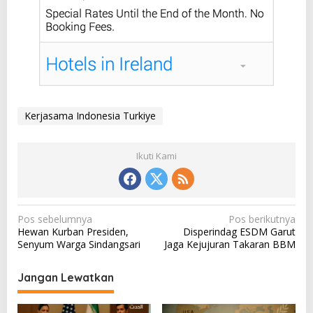
Kerjasama Indonesia Turkiye
Ikuti Kami
N
Pos sebelumnya
Pos berikutnya
Hewan Kurban Presiden,
Disperindag ESDM Garut
a
Senyum Warga Sindangsari
Jaga Kejujuran Takaran BBM
v
i
Jangan Lewatkan
g