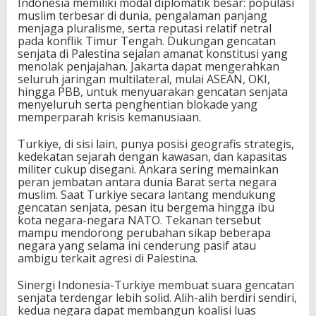
Indonesia memiliki modal diplomatik besar: populasi
muslim terbesar di dunia, pengalaman panjang
menjaga pluralisme, serta reputasi relatif netral
pada konflik Timur Tengah. Dukungan gencatan
senjata di Palestina sejalan amanat konstitusi yang
menolak penjajahan. Jakarta dapat mengerahkan
seluruh jaringan multilateral, mulai ASEAN, OKI,
hingga PBB, untuk menyuarakan gencatan senjata
menyeluruh serta penghentian blokade yang
memperparah krisis kemanusiaan.
Turkiye, di sisi lain, punya posisi geografis strategis,
kedekatan sejarah dengan kawasan, dan kapasitas
militer cukup disegani. Ankara sering memainkan
peran jembatan antara dunia Barat serta negara
muslim. Saat Turkiye secara lantang mendukung
gencatan senjata, pesan itu bergema hingga ibu
kota negara-negara NATO. Tekanan tersebut
mampu mendorong perubahan sikap beberapa
negara yang selama ini cenderung pasif atau
ambigu terkait agresi di Palestina.
Sinergi Indonesia-Turkiye membuat suara gencatan
senjata terdengar lebih solid. Alih-alih berdiri sendiri,
kedua negara dapat membangun koalisi luas