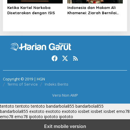
Ketika Kartel Narkoba
Indonesia dan Makam Ali
Disetarakan dengan ISIS
Khamenei: Ziarah Bernilai
Strategis
Copyright © 2019 | HGN
Terms of Service
Indeks Berita
Versi Non AMP
tentoto
tentoto
tentoto
bandarbola855
bandarbola855
bandarbola855
exototo
exototo
exototo
iosbet
iosbet
iosbet
emo78
emo78
emo78
ipototo
ipototo
ipototo
Exit mobile version