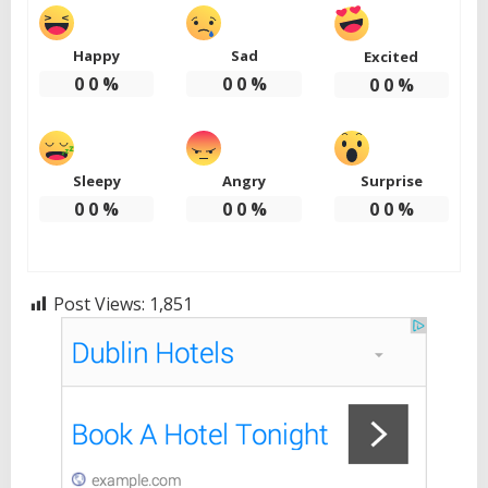
Happy
Sad
Excited
0
0
%
0
0
%
0
0
%
Sleepy
Angry
Surprise
0
0
%
0
0
%
0
0
%
Post Views:
1,851