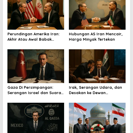
a
s
i
p
o
Perundingan Amerika Iran:
Hubungan AS Iran Mencair,
Akhir Atau Awal Babak
Harga Minyak Tertekan
s
Baru?
Gaza Di Persimpangan:
Irak, Serangan Udara, dan
Serangan Israel dan Suara
Desakan ke Dewan
Turkiye
Keamanan