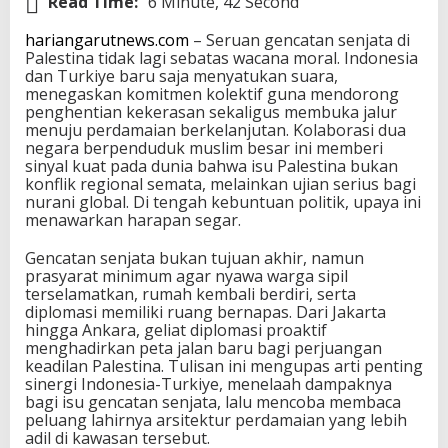
Read Time:
6 Minute, 42 Second
hariangarutnews.com
– Seruan gencatan senjata di
Palestina tidak lagi sebatas wacana moral. Indonesia
dan Turkiye baru saja menyatukan suara,
menegaskan komitmen kolektif guna mendorong
penghentian kekerasan sekaligus membuka jalur
menuju perdamaian berkelanjutan. Kolaborasi dua
negara berpenduduk muslim besar ini memberi
sinyal kuat pada dunia bahwa isu Palestina bukan
konflik regional semata, melainkan ujian serius bagi
nurani global. Di tengah kebuntuan politik, upaya ini
menawarkan harapan segar.
Gencatan senjata bukan tujuan akhir, namun
prasyarat minimum agar nyawa warga sipil
terselamatkan, rumah kembali berdiri, serta
diplomasi memiliki ruang bernapas. Dari Jakarta
hingga Ankara, geliat diplomasi proaktif
menghadirkan peta jalan baru bagi perjuangan
keadilan Palestina. Tulisan ini mengupas arti penting
sinergi Indonesia-Turkiye, menelaah dampaknya
bagi isu gencatan senjata, lalu mencoba membaca
peluang lahirnya arsitektur perdamaian yang lebih
adil di kawasan tersebut.