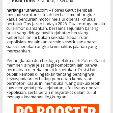
Read Time:
5 Minute, 2 Second
hariangarutnews.com
– Polres Garut kembali
menjadi sorotan setelah berhasil membongkar
kasus pencurian motor melalui operasi khusus
bertajuk Ops Jaran Lodaya 2026. Dua terduga pelaku
curanmor diamankan, bersama sejumlah barang
bukti yang diduga hasil kejahatan berulang.
Keberhasilan ini bukan sekadar kabar rutin
kepolisian, melainkan cermin keseriusan aparat
Garut menekan angka kriminalitas jalanan yang
meresahkan.
Penangkapan dua terduga pelaku oleh Polres Garut
memberi sinyal jelas bagi komplotan lain bahwa
permainan mereka mulai terpetakan. Di sisi lain,
publik kembali diingatkan tentang pentingnya
kewaspadaan terhadap pencurian kendaraan
bermotor. Kasus ini membuka ruang diskusi lebih
luas mengenai pola kejahatan, efektivitas operasi
kepolisian, serta peran masyarakat dalam turut
menjaga keamanan lingkungan.