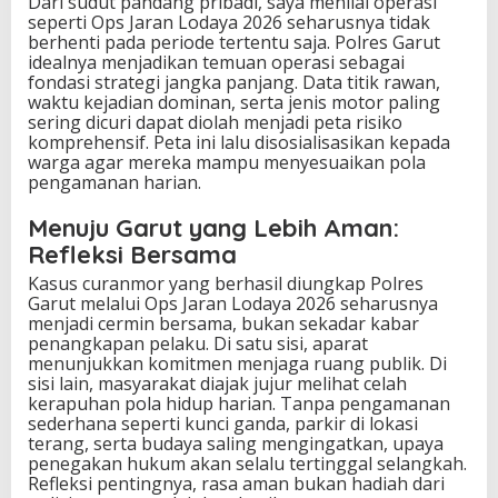
Dari sudut pandang pribadi, saya menilai operasi
seperti Ops Jaran Lodaya 2026 seharusnya tidak
berhenti pada periode tertentu saja. Polres Garut
idealnya menjadikan temuan operasi sebagai
fondasi strategi jangka panjang. Data titik rawan,
waktu kejadian dominan, serta jenis motor paling
sering dicuri dapat diolah menjadi peta risiko
komprehensif. Peta ini lalu disosialisasikan kepada
warga agar mereka mampu menyesuaikan pola
pengamanan harian.
Menuju Garut yang Lebih Aman:
Refleksi Bersama
Kasus curanmor yang berhasil diungkap Polres
Garut melalui Ops Jaran Lodaya 2026 seharusnya
menjadi cermin bersama, bukan sekadar kabar
penangkapan pelaku. Di satu sisi, aparat
menunjukkan komitmen menjaga ruang publik. Di
sisi lain, masyarakat diajak jujur melihat celah
kerapuhan pola hidup harian. Tanpa pengamanan
sederhana seperti kunci ganda, parkir di lokasi
terang, serta budaya saling mengingatkan, upaya
penegakan hukum akan selalu tertinggal selangkah.
Refleksi pentingnya, rasa aman bukan hadiah dari