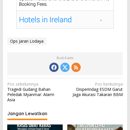
Ops Jaran Lodaya
Ikuti Kami
N
Pos sebelumnya
Pos berikutnya
Tragedi Gudang Bahan
Disperindag ESDM Garut
a
Peledak Myanmar: Alarm
Jaga Akurasi Takaran BBM
v
Asia
i
Jangan Lewatkan
g
a