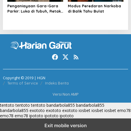
Penganiayaan Gara-Gara
Modus Peredaran Narkoba
Parkir: Luka di Tubuh, Retak
di Balik Tahu Bulat
di Nurani
Copyright © 2019 | HGN
Terms of Service
Indeks Berita
Versi Non AMP
tentoto
tentoto
tentoto
bandarbola855
bandarbola855
bandarbola855
exototo
exototo
exototo
iosbet
iosbet
iosbet
emo78
emo78
emo78
ipototo
ipototo
ipototo
Exit mobile version