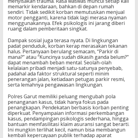
menyisakan trauma. Rasa waswas muncul setiap kali
memarkir kendaraan, bahkan di depan rumah
sendiri. Tidak sedikit korban memutuskan menjual
motor pengganti, karena tidak lagi merasa nyaman
menggunakannya. Efek psikologis ini jarang diberi
ruang dalam pemberitaan singkat.
Dampak sosial juga terasa nyata. Di lingkungan
padat penduduk, korban kerap merasakan tekanan
halus. Pertanyaan berulang semacam, “Parkir di
mana?” atau “Kuncinya sudah dikasih ganda belum?”
dapat menambah beban mental. Seolah-olah
kelalaian pribadi menjadi satu-satunya penyebab,
padahal ada faktor struktural seperti minim
penerangan jalan, ketiadaan petugas parkir resmi,
serta lemahnya pengawasan lingkungan.
Polres Garut memiliki peluang mengubah pola
penanganan kasus, tidak hanya fokus pada
penangkapan. Pendekatan berbasis korban penting
diperkuat. Penyampaian informasi perkembangan
kasus, pendampingan psikologis sederhana, hingga
bantuan memfasilitasi klaim asuransi sangat berarti.
Ini mungkin terlihat kecil, namun bisa membangun
kembali kepercayaan publik terhadap aparat