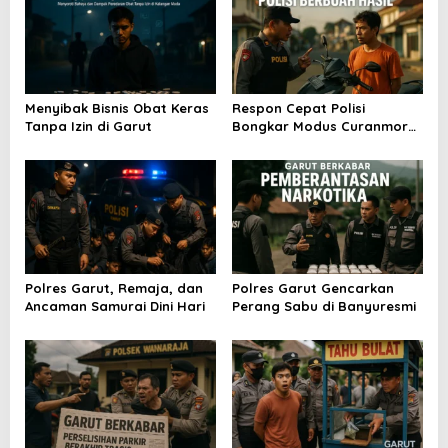
s
i
p
o
Menyibak Bisnis Obat Keras
Respon Cepat Polisi
s
Tanpa Izin di Garut
Bongkar Modus Curanmor
Kilat
Polres Garut, Remaja, dan
Polres Garut Gencarkan
Ancaman Samurai Dini Hari
Perang Sabu di Banyuresmi