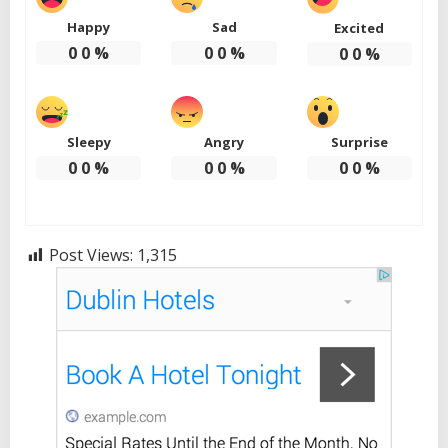
Happy
Sad
Excited
0
0
%
0
0
%
0
0
%
Sleepy
Angry
Surprise
0
0
%
0
0
%
0
0
%
Post Views:
1,315