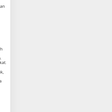
kan
ah
.
kat.
k,
a