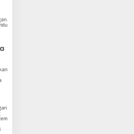
gan.
vidu
ga
tkan
a
gan
g
stem
i