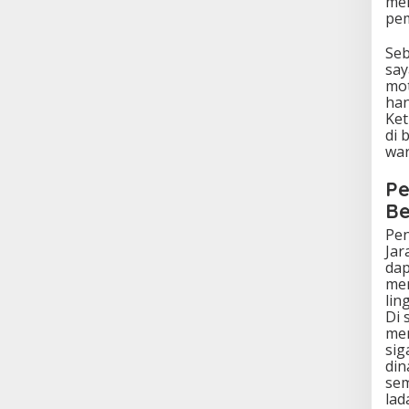
mel
pem
Seb
say
mot
han
Ket
di 
war
Pe
B
Pen
Jar
dap
me
lin
Di 
men
sig
din
sem
lad