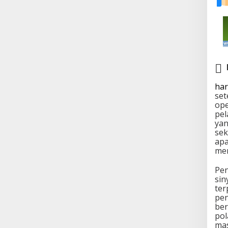
har
set
ope
pel
yan
sek
apa
me
Pen
sin
ter
pen
ber
pol
mas