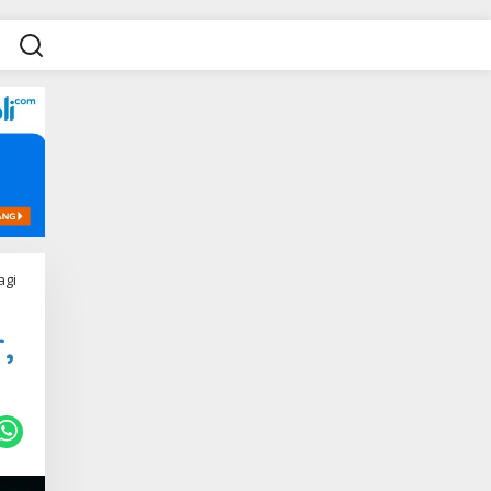
agi
,