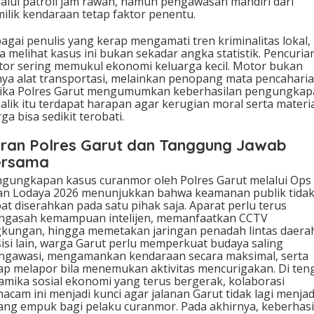
alui patroli jam rawan, namun pengawasan mandiri dari
ilik kendaraan tetap faktor penentu.
agai penulis yang kerap mengamati tren kriminalitas lokal,
a melihat kasus ini bukan sekadar angka statistik. Pencuria
or sering memukul ekonomi keluarga kecil. Motor bukan
ya alat transportasi, melainkan penopang mata pencaharia
ika Polres Garut mengumumkan keberhasilan pengungkap
balik itu terdapat harapan agar kerugian moral serta materi
ga bisa sedikit terobati.
ran Polres Garut dan Tanggung Jawab
ersama
gungkapan kasus curanmor oleh Polres Garut melalui Ops
an Lodaya 2026 menunjukkan bahwa keamanan publik tida
at diserahkan pada satu pihak saja. Aparat perlu terus
ngasah kemampuan intelijen, memanfaatkan CCTV
gkungan, hingga memetakan jaringan penadah lintas daerah
sisi lain, warga Garut perlu memperkuat budaya saling
gawasi, mengamankan kendaraan secara maksimal, serta
ap melapor bila menemukan aktivitas mencurigakan. Di ten
amika sosial ekonomi yang terus bergerak, kolaborasi
acam ini menjadi kunci agar jalanan Garut tidak lagi menjad
ang empuk bagi pelaku curanmor. Pada akhirnya, keberhasi