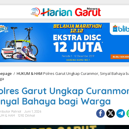
epage
/
HUKUM & HAM
Polres Garut Ungkap Curanmor, Sinyal Bahaya b
ga
olres Garut Ungkap Curanmor
inyal Bahaya bagi Warga
ributor Patriot
Juni 1, 2026
UM & HAM
1292 Dilihat