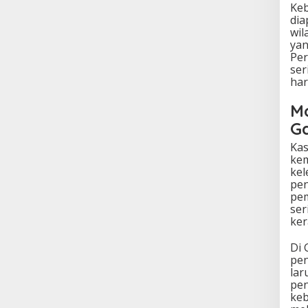
Keb
dia
wil
yan
Per
ser
har
M
G
Kas
kem
kel
pen
pem
ser
ker
Di 
pen
lar
pen
keb