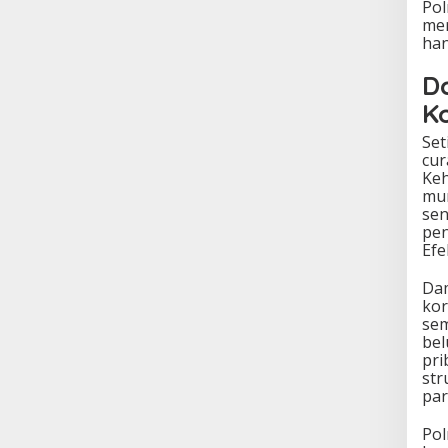
Pol
mer
han
D
K
Set
cur
Keh
mun
sen
pen
Efe
Dam
kor
sem
bel
pri
str
par
Pol