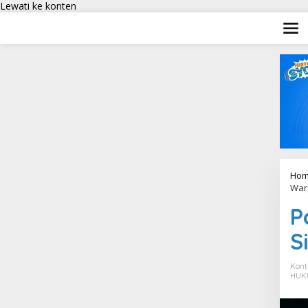
Lewati ke konten
Hom
War
P
S
Kont
HUK