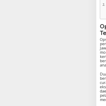
O
T
Ops
pen
Jaw
mom
ken
ber
ana
Dua
ber
cur
eks
dae
pel
mem