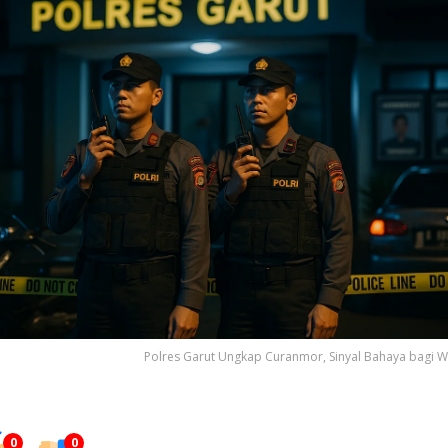
Polres Garut Ungkap Curanmor, Sinyal Bahaya bagi 
0
0