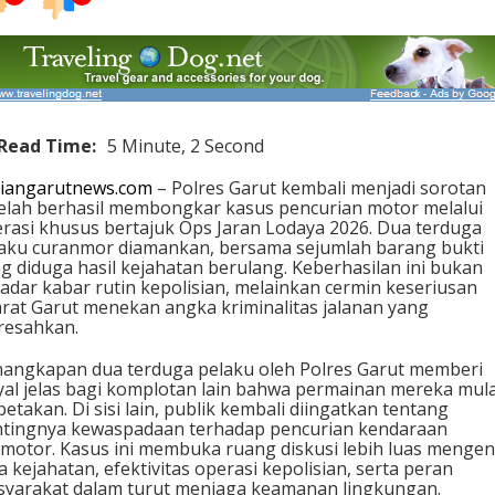
Read Time:
5 Minute, 2 Second
iangarutnews.com
– Polres Garut kembali menjadi sorotan
elah berhasil membongkar kasus pencurian motor melalui
rasi khusus bertajuk Ops Jaran Lodaya 2026. Dua terduga
aku curanmor diamankan, bersama sejumlah barang bukti
g diduga hasil kejahatan berulang. Keberhasilan ini bukan
adar kabar rutin kepolisian, melainkan cermin keseriusan
rat Garut menekan angka kriminalitas jalanan yang
resahkan.
angkapan dua terduga pelaku oleh Polres Garut memberi
yal jelas bagi komplotan lain bahwa permainan mereka mula
petakan. Di sisi lain, publik kembali diingatkan tentang
tingnya kewaspadaan terhadap pencurian kendaraan
motor. Kasus ini membuka ruang diskusi lebih luas mengen
a kejahatan, efektivitas operasi kepolisian, serta peran
yarakat dalam turut menjaga keamanan lingkungan.