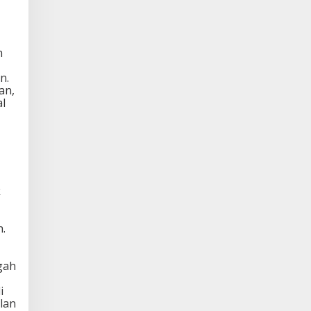
n
n.
an,
al
k
.
gah
i
lan