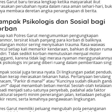
res Garut baru terasa lengkap ketika masyarakat ikut
asakan perubahan nyata dalam rasa aman sehari-hari, bu
ya membaca deretan angka penangkapan di berita.
ampak Psikologis dan Sosial bagi
orban
iap kali Polres Garut mengumumkan pengungkapan
anmor, tersirat kisah panjang para korban di baliknya.
ilangan motor sering menyisakan trauma. Rasa waswas
cul setiap kali memarkir kendaraan, bahkan di depan rum
diri. Tidak sedikit korban memutuskan menjual motor
gganti, karena tidak lagi merasa nyaman menggunakannya
k psikologis ini jarang diberi ruang dalam pemberitaan sing
pak sosial juga terasa nyata. Di lingkungan padat pendudu
ban kerap merasakan tekanan halus. Pertanyaan berulang
acam, “Parkir di mana?” atau “Kuncinya sudah dikasih gand
um?” dapat menambah beban mental. Seolah-olah kelalaian
badi menjadi satu-satunya penyebab, padahal ada faktor
uktural seperti minim penerangan jalan, ketiadaan petugas
kir resmi, serta lemahnya pengawasan lingkungan.
res Garut memiliki peluang mengubah pola penanganan