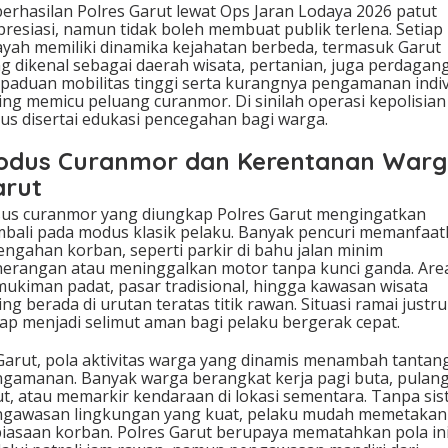
erhasilan Polres Garut lewat Ops Jaran Lodaya 2026 patut
presiasi, namun tidak boleh membuat publik terlena. Setiap
ayah memiliki dinamika kejahatan berbeda, termasuk Garut
g dikenal sebagai daerah wisata, pertanian, juga perdagan
paduan mobilitas tinggi serta kurangnya pengamanan indi
ing memicu peluang curanmor. Di sinilah operasi kepolisian
us disertai edukasi pencegahan bagi warga.
odus Curanmor dan Kerentanan War
arut
us curanmor yang diungkap Polres Garut mengingatkan
bali pada modus klasik pelaku. Banyak pencuri memanfaa
engahan korban, seperti parkir di bahu jalan minim
erangan atau meninggalkan motor tanpa kunci ganda. Are
ukiman padat, pasar tradisional, hingga kawasan wisata
ing berada di urutan teratas titik rawan. Situasi ramai justru
ap menjadi selimut aman bagi pelaku bergerak cepat.
Garut, pola aktivitas warga yang dinamis menambah tantan
gamanan. Banyak warga berangkat kerja pagi buta, pulan
ut, atau memarkir kendaraan di lokasi sementara. Tanpa si
gawasan lingkungan yang kuat, pelaku mudah memetakan
iasaan korban. Polres Garut berupaya mematahkan pola in