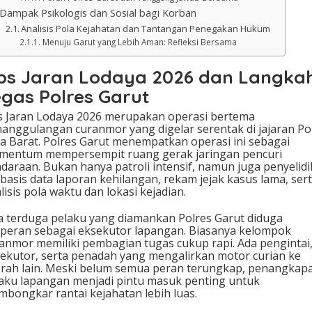
Dampak Psikologis dan Sosial bagi Korban
Analisis Pola Kejahatan dan Tantangan Penegakan Hukum
Menuju Garut yang Lebih Aman: Refleksi Bersama
ps Jaran Lodaya 2026 dan Langka
egas Polres Garut
 Jaran Lodaya 2026 merupakan operasi bertema
anggulangan curanmor yang digelar serentak di jajaran Po
a Barat. Polres Garut menempatkan operasi ini sebagai
entum mempersempit ruang gerak jaringan pencuri
daraan. Bukan hanya patroli intensif, namun juga penyelid
basis data laporan kehilangan, rekam jejak kasus lama, ser
lisis pola waktu dan lokasi kejadian.
 terduga pelaku yang diamankan Polres Garut diduga
peran sebagai eksekutor lapangan. Biasanya kelompok
anmor memiliki pembagian tugas cukup rapi. Ada pengintai
ekutor, serta penadah yang mengalirkan motor curian ke
rah lain. Meski belum semua peran terungkap, penangkap
aku lapangan menjadi pintu masuk penting untuk
bongkar rantai kejahatan lebih luas.