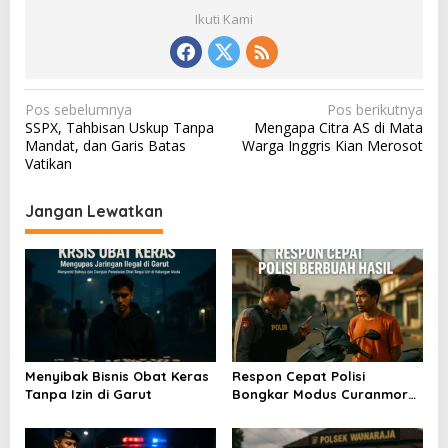
Ikuti Kami
N
Pos sebelumnya
Pos berikutnya
SSPX, Tahbisan Uskup Tanpa
Mengapa Citra AS di Mata
a
Mandat, dan Garis Batas
Warga Inggris Kian Merosot
v
Vatikan
i
Jangan Lewatkan
g
a
s
i
p
o
Menyibak Bisnis Obat Keras
Respon Cepat Polisi
s
Tanpa Izin di Garut
Bongkar Modus Curanmor
Kilat