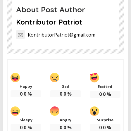
About Post Author
Kontributor Patriot
KontributorPatriot@gmail.com
Happy
Sad
Excited
0
0
%
0
0
%
0
0
%
Sleepy
Angry
Surprise
0
0
%
0
0
%
0
0
%