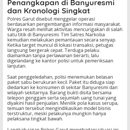
Penangkapan di Banyuresmi
dan Kronologi Singkat
Polres Garut disebut menggelar operasi
berdasarkan pengembangan informasi masyarakat.
Warga resah melihat aktivitas mencurigakan di salah
satu titik di Banyuresmi. Tim Satres Narkoba
kemudian melakukan pemantauan secara senyap.
Ketika target muncul di lokasi transaksi, petugas
langsung bergerak cepat. Terduga pelaku
diamankan tanpa perlawanan berarti, lalu
digelandang ke kantor polisi untuk pemeriksaan
lanjutan.
Saat penggeledahan, polisi menemukan belasan
paket sabu berukuran kecil. Paket itu diduga siap
diedarkan ke konsumen di sekitar Banyuresmi dan
wilayah sekitarnya. Barang bukti disita bersama
telepon genggam serta sejumlah uang tunai yang
diyakini hasil penjualan. Menilik pola kasus serupa,
temuan tersebut mengindikasikan model bisnis
terstruktur, meski pelakunya mungkin hanya
pelaksana tingkat bawah.
Langkah sigap Polres Garut menghadapi situasi ini