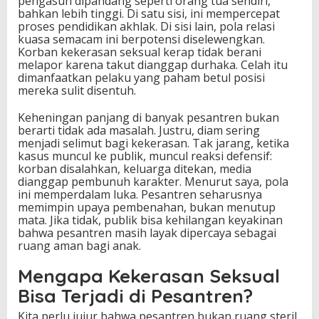
pengasuh dipandang seperti orang tua sendiri,
bahkan lebih tinggi. Di satu sisi, ini mempercepat
proses pendidikan akhlak. Di sisi lain, pola relasi
kuasa semacam ini berpotensi diselewengkan.
Korban kekerasan seksual kerap tidak berani
melapor karena takut dianggap durhaka. Celah itu
dimanfaatkan pelaku yang paham betul posisi
mereka sulit disentuh.
Keheningan panjang di banyak pesantren bukan
berarti tidak ada masalah. Justru, diam sering
menjadi selimut bagi kekerasan. Tak jarang, ketika
kasus muncul ke publik, muncul reaksi defensif:
korban disalahkan, keluarga ditekan, media
dianggap pembunuh karakter. Menurut saya, pola
ini memperdalam luka. Pesantren seharusnya
memimpin upaya pembenahan, bukan menutup
mata. Jika tidak, publik bisa kehilangan keyakinan
bahwa pesantren masih layak dipercaya sebagai
ruang aman bagi anak.
Mengapa Kekerasan Seksual
Bisa Terjadi di Pesantren?
Kita perlu jujur bahwa pesantren bukan ruang steril