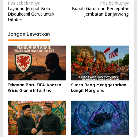
N
Pos sebelumnya
Pos berikutnya
Layanan Jemput Bola
Bupati Garut dan Percepatan
a
Disdukcapil Garut untuk
Jembatan Banjarwangi
v
Difabel
i
Jangan Lewatkan
g
a
s
i
p
o
Tekanan Baru FIFA: Konten
Suara Reog Menggetarkan
s
Krisis Gianni Infantino
Langit Maryland