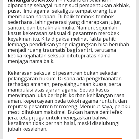
dipandang sebagai ruang suci pembentukan akhlak,
pusat ilmu agama, sekaligus tempat orang tua
menitipkan harapan. Di balik tembok-tembok
sederhana, lahir generasi yang diharapkan jujur,
santun, dan berakhlak mulia. Namun, sejumlah
kasus kekerasan seksual di pesantren merobek
keyakinan itu. Kita dipaksa melihat fakta pahit:
lembaga pendidikan yang diagungkan bisa berubah
menjadi ruang traumatis bagi santri, terutama
ketika kejahatan seksual ditutupi atas nama
menjaga nama baik.
Kekerasan seksual di pesantren bukan sekadar
pelanggaran hukum. Di sana ada pengkhianatan
terhadap amanah, penyalahgunaan kuasa, serta
manipulasi atas ajaran agama. Setiap kasus
menyimpan luka berlapis: korban kehilangan rasa
aman, kepercayaan pada tokoh agama runtuh, dan
reputasi pesantren tercoreng. Menurut saya, pelaku
mesti dihukum maksimal. Bukan hanya demi efek
jera, tetapi juga untuk menegaskan bahwa
kezaliman tidak pernah halal, meski diselubungi
jubah kesalehan.