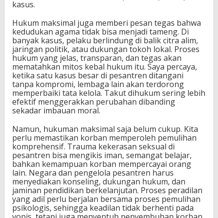
kasus.
Hukum maksimal juga memberi pesan tegas bahwa
kedudukan agama tidak bisa menjadi tameng. Di
banyak kasus, pelaku berlindung di balik citra alim,
jaringan politik, atau dukungan tokoh lokal. Proses
hukum yang jelas, transparan, dan tegas akan
mematahkan mitos kebal hukum itu. Saya percaya,
ketika satu kasus besar di pesantren ditangani
tanpa kompromi, lembaga lain akan terdorong
memperbaiki tata kelola. Takut dihukum sering lebih
efektif menggerakkan perubahan dibanding
sekadar imbauan moral.
Namun, hukuman maksimal saja belum cukup. Kita
perlu memastikan korban memperoleh pemulihan
komprehensif. Trauma kekerasan seksual di
pesantren bisa mengikis iman, semangat belajar,
bahkan kemampuan korban mempercayai orang
lain. Negara dan pengelola pesantren harus
menyediakan konseling, dukungan hukum, dan
jaminan pendidikan berkelanjutan. Proses peradilan
yang adil perlu berjalan bersama proses pemulihan
psikologis, sehingga keadilan tidak berhenti pada
vonis, tetapi juga menyentuh penyembuhan korban.