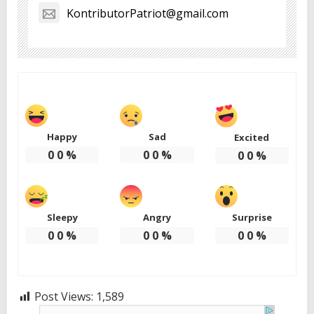
KontributorPatriot@gmail.com
Happy
Sad
Excited
0
0
%
0
0
%
0
0
%
Sleepy
Angry
Surprise
0
0
%
0
0
%
0
0
%
Post Views:
1,589