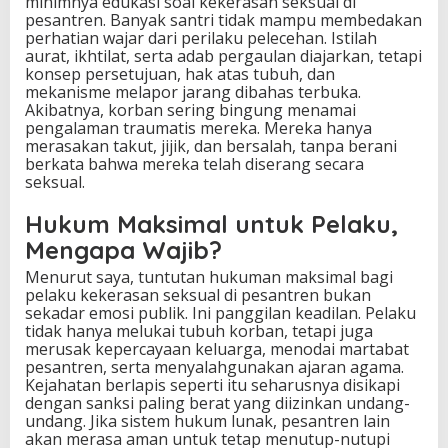
minimnya edukasi soal kekerasan seksual di
pesantren. Banyak santri tidak mampu membedakan
perhatian wajar dari perilaku pelecehan. Istilah
aurat, ikhtilat, serta adab pergaulan diajarkan, tetapi
konsep persetujuan, hak atas tubuh, dan
mekanisme melapor jarang dibahas terbuka.
Akibatnya, korban sering bingung menamai
pengalaman traumatis mereka. Mereka hanya
merasakan takut, jijik, dan bersalah, tanpa berani
berkata bahwa mereka telah diserang secara
seksual.
Hukum Maksimal untuk Pelaku,
Mengapa Wajib?
Menurut saya, tuntutan hukuman maksimal bagi
pelaku kekerasan seksual di pesantren bukan
sekadar emosi publik. Ini panggilan keadilan. Pelaku
tidak hanya melukai tubuh korban, tetapi juga
merusak kepercayaan keluarga, menodai martabat
pesantren, serta menyalahgunakan ajaran agama.
Kejahatan berlapis seperti itu seharusnya disikapi
dengan sanksi paling berat yang diizinkan undang-
undang. Jika sistem hukum lunak, pesantren lain
akan merasa aman untuk tetap menutup-nutupi