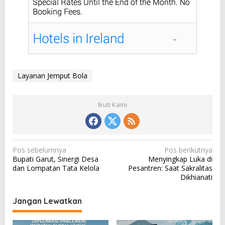
Layanan Jemput Bola
Ikuti Kami
N
Pos sebelumnya
Pos berikutnya
Bupati Garut, Sinergi Desa
Menyingkap Luka di
a
dan Lompatan Tata Kelola
Pesantren: Saat Sakralitas
v
Dikhianati
i
Jangan Lewatkan
g
a