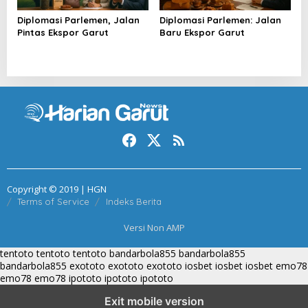
Diplomasi Parlemen, Jalan
Diplomasi Parlemen: Jalan
Pintas Ekspor Garut
Baru Ekspor Garut
Copyright © 2019 | HGN
Terms of Service
Indeks Berita
Versi Non AMP
tentoto
tentoto
tentoto
bandarbola855
bandarbola855
bandarbola855
exototo
exototo
exototo
iosbet
iosbet
iosbet
emo78
emo78
emo78
ipototo
ipototo
ipototo
Exit mobile version