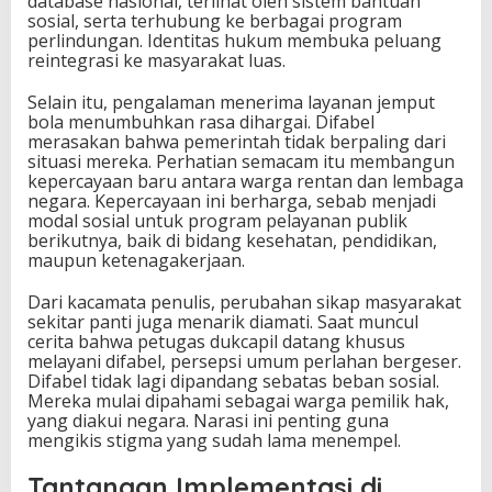
database nasional, terlihat oleh sistem bantuan
sosial, serta terhubung ke berbagai program
perlindungan. Identitas hukum membuka peluang
reintegrasi ke masyarakat luas.
Selain itu, pengalaman menerima layanan jemput
bola menumbuhkan rasa dihargai. Difabel
merasakan bahwa pemerintah tidak berpaling dari
situasi mereka. Perhatian semacam itu membangun
kepercayaan baru antara warga rentan dan lembaga
negara. Kepercayaan ini berharga, sebab menjadi
modal sosial untuk program pelayanan publik
berikutnya, baik di bidang kesehatan, pendidikan,
maupun ketenagakerjaan.
Dari kacamata penulis, perubahan sikap masyarakat
sekitar panti juga menarik diamati. Saat muncul
cerita bahwa petugas dukcapil datang khusus
melayani difabel, persepsi umum perlahan bergeser.
Difabel tidak lagi dipandang sebatas beban sosial.
Mereka mulai dipahami sebagai warga pemilik hak,
yang diakui negara. Narasi ini penting guna
mengikis stigma yang sudah lama menempel.
Tantangan Implementasi di