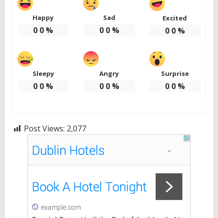
Happy
Sad
Excited
0
0
%
0
0
%
0
0
%
Sleepy
Angry
Surprise
0
0
%
0
0
%
0
0
%
Post Views:
2,077