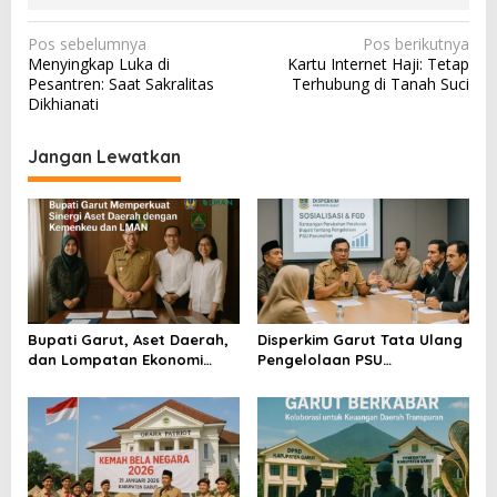
N
Pos sebelumnya
Pos berikutnya
Menyingkap Luka di
Kartu Internet Haji: Tetap
a
Pesantren: Saat Sakralitas
Terhubung di Tanah Suci
v
Dikhianati
i
Jangan Lewatkan
g
a
s
i
p
o
Bupati Garut, Aset Daerah,
Disperkim Garut Tata Ulang
s
dan Lompatan Ekonomi
Pengelolaan PSU
Baru
Perumahan