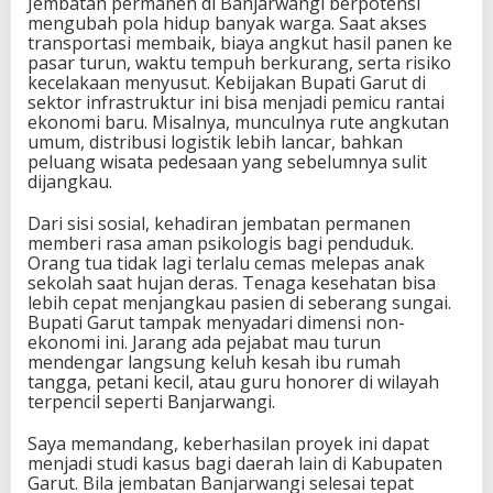
Jembatan permanen di Banjarwangi berpotensi
mengubah pola hidup banyak warga. Saat akses
transportasi membaik, biaya angkut hasil panen ke
pasar turun, waktu tempuh berkurang, serta risiko
kecelakaan menyusut. Kebijakan Bupati Garut di
sektor infrastruktur ini bisa menjadi pemicu rantai
ekonomi baru. Misalnya, munculnya rute angkutan
umum, distribusi logistik lebih lancar, bahkan
peluang wisata pedesaan yang sebelumnya sulit
dijangkau.
Dari sisi sosial, kehadiran jembatan permanen
memberi rasa aman psikologis bagi penduduk.
Orang tua tidak lagi terlalu cemas melepas anak
sekolah saat hujan deras. Tenaga kesehatan bisa
lebih cepat menjangkau pasien di seberang sungai.
Bupati Garut tampak menyadari dimensi non-
ekonomi ini. Jarang ada pejabat mau turun
mendengar langsung keluh kesah ibu rumah
tangga, petani kecil, atau guru honorer di wilayah
terpencil seperti Banjarwangi.
Saya memandang, keberhasilan proyek ini dapat
menjadi studi kasus bagi daerah lain di Kabupaten
Garut. Bila jembatan Banjarwangi selesai tepat