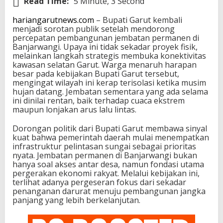
Read Time:
5 Minute, 3 Second
hariangarutnews.com
– Bupati Garut kembali
menjadi sorotan publik setelah mendorong
percepatan pembangunan jembatan permanen di
Banjarwangi. Upaya ini tidak sekadar proyek fisik,
melainkan langkah strategis membuka konektivitas
kawasan selatan Garut. Warga menaruh harapan
besar pada kebijakan Bupati Garut tersebut,
mengingat wilayah ini kerap terisolasi ketika musim
hujan datang. Jembatan sementara yang ada selama
ini dinilai rentan, baik terhadap cuaca ekstrem
maupun lonjakan arus lalu lintas.
Dorongan politik dari Bupati Garut membawa sinyal
kuat bahwa pemerintah daerah mulai menempatkan
infrastruktur pelintasan sungai sebagai prioritas
nyata. Jembatan permanen di Banjarwangi bukan
hanya soal akses antar desa, namun fondasi utama
pergerakan ekonomi rakyat. Melalui kebijakan ini,
terlihat adanya pergeseran fokus dari sekadar
penanganan darurat menuju pembangunan jangka
panjang yang lebih berkelanjutan.