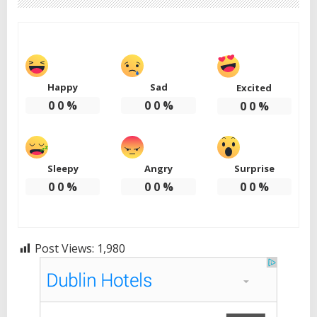
Happy
Sad
Excited
0
0
%
0
0
%
0
0
%
Sleepy
Angry
Surprise
0
0
%
0
0
%
0
0
%
Post Views:
1,980