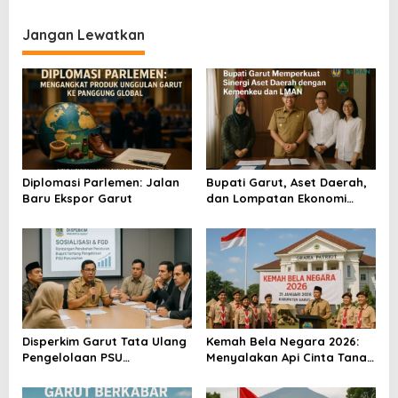
i
Jangan Lewatkan
g
a
s
i
p
o
Diplomasi Parlemen: Jalan
Bupati Garut, Aset Daerah,
s
Baru Ekspor Garut
dan Lompatan Ekonomi
Baru
Disperkim Garut Tata Ulang
Kemah Bela Negara 2026:
Pengelolaan PSU
Menyalakan Api Cinta Tanah
Perumahan
Air