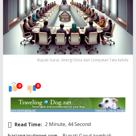
Bupati Garut, Sinergi Desa dan Lompatan Tata Kelola
0
0
Read Time:
2 Minute, 44 Second
hariangarutnews.com
– Bupati Garut kembali