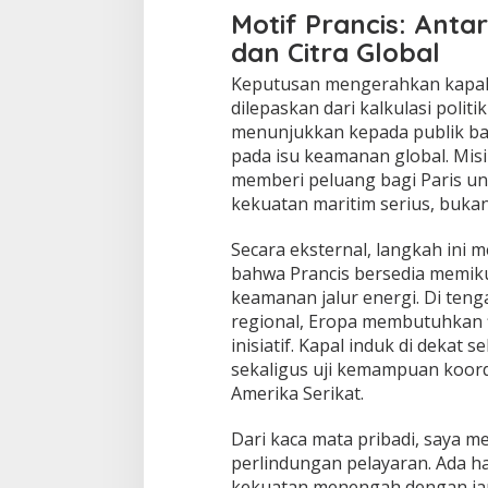
Motif Prancis: Anta
dan Citra Global
Keputusan mengerahkan kapal i
dilepaskan dari kalkulasi polit
menunjukkan kepada publik ba
pada isu keamanan global. Misi 
memberi peluang bagi Paris un
kekuatan maritim serius, bukan 
Secara eksternal, langkah ini 
bahwa Prancis bersedia memiku
keamanan jalur energi. Di teng
regional, Eropa membutuhkan 
inisiatif. Kapal induk di dekat
sekaligus uji kemampuan koord
Amerika Serikat.
Dari kaca mata pribadi, saya me
perlindungan pelayaran. Ada h
kekuatan menengah dengan jan