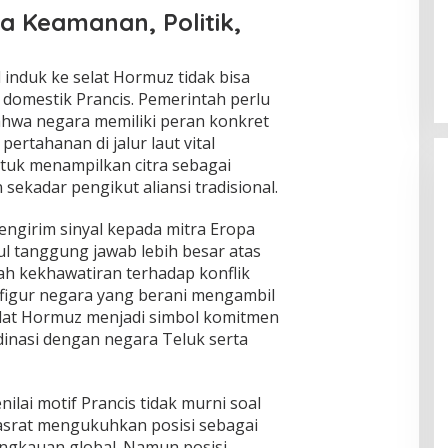
ra Keamanan, Politik,
Global Krisis Air, Nuklir Prancis Ikut
Tersengat
Di Isu Global
|
Agustus 5, 2026
nduk ke selat Hormuz tidak bisa
ik domestik Prancis. Pemerintah perlu
hwa negara memiliki peran konkret
pertahanan di jalur laut vital
tuk menampilkan citra sebagai
sekadar pengikut aliansi tradisional.
mengirim sinyal kepada mitra Eropa
l tanggung jawab lebih besar atas
ah kekhawatiran terhadap konflik
figur negara yang berani mengambil
 selat Hormuz menjadi simbol komitmen
inasi dengan negara Teluk serta
nilai motif Prancis tidak murni soal
asrat mengukuhkan posisi sebagai
gkauan global. Namun posisi