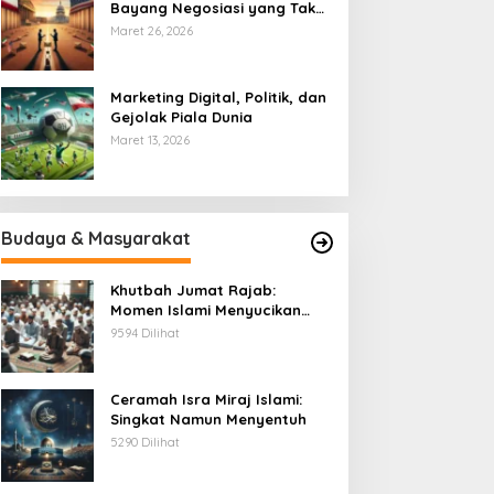
Bayang Negosiasi yang Tak
Pernah Usai
Maret 26, 2026
Marketing Digital, Politik, dan
Gejolak Piala Dunia
Maret 13, 2026
Budaya & Masyarakat
Khutbah Jumat Rajab:
Momen Islami Menyucikan
Hati
9594 Dilihat
Ceramah Isra Miraj Islami:
Singkat Namun Menyentuh
5290 Dilihat