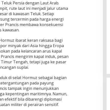
eluk Persia dengan Laut Arab.
it, rute laut ini menjadi jalur utama
sar di kawasan Teluk. Setiap
sung tercermin pada harga energi
liter Prancis membawa konsekuensi
s kawasan.
t Hormuz ibarat keran raksasa bagi
or minyak dari Asia hingga Eropa
okan pada kelancaran arus kapal
ka Prancis mengirim kapal induk, pesan
 Timur Tengah, tetapi juga ke pasar
ncangan suplai.
nduk di selat Hormuz sebagai bagian
ketergantungan pada payung
ancis tampak ingin menunjukkan
ga kepentingan maritimnya. Namun,
 efektif bila dibarengi diplomasi
tan militer di perairan sensitif.