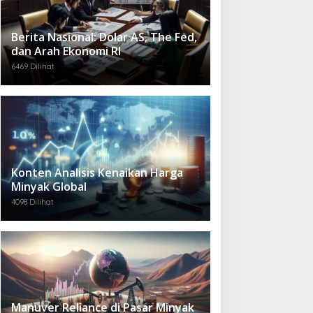
Berita Nasional: Dolar AS, The Fed,
dan Arah Ekonomi RI
6469 Dilihat
Konten Analisis Kenaikan Harga
Minyak Global
4098 Dilihat
Manuver Reliance di Pasar Minyak