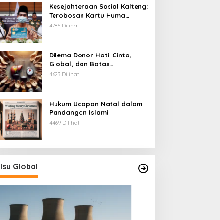
Kesejahteraan Sosial Kalteng:
Terobosan Kartu Huma
Betang
4786 Dilihat
Dilema Donor Hati: Cinta,
Global, dan Batas
Pengorbanan
4623 Dilihat
Hukum Ucapan Natal dalam
Pandangan Islami
4469 Dilihat
Isu Global