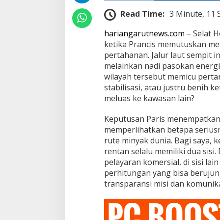
z
Read Time:
3 Minute, 11
hariangarutnews.com
– Selat 
ketika Prancis memutuskan men
pertahanan. Jalur laut sempit i
melainkan nadi pasokan energi g
wilayah tersebut memicu perta
stabilisasi, atau justru benih
meluas ke kawasan lain?
Keputusan Paris menempatkan k
memperlihatkan betapa seriu
rute minyak dunia. Bagi saya, k
rentan selalu memiliki dua sisi
pelayaran komersial, di sisi la
perhitungan yang bisa berujung
transparansi misi dan komunika