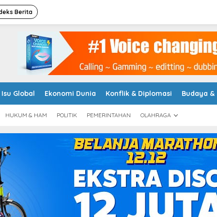
deks Berita
Isu Global
Ekonomi Dunia
Konflik & Diplomasi
Budaya &
HUKUM & HAM
POLITIK
PEMERINTAHAN
OLAHRAGA