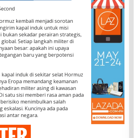
 Second
Hormuz kembali menjadi sorotan
girim kapal induk untuk misi
ni bukan sekadar perairan strategis,
lobal. Setiap langkah militer di
nyaan besar: apakah ini upaya
 ketegangan baru yang berpotensi
apal induk di sekitar selat Hormuz
snya Eropa memandang keamanan
ehadiran militer asing di kawasan
. Di satu sisi memberi rasa aman pada
in berisiko menimbulkan salah
 eskalasi. Kuncinya ada pada
si antar negara.