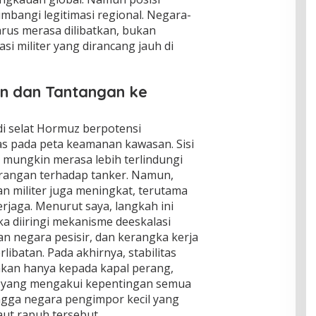
imbangi legitimasi regional. Negara-
arus merasa dilibatkan, bukan
asi militer yang dirancang jauh di
 dan Tantangan ke
di selat Hormuz berpotensi
s pada peta keamanan kawasan. Sisi
l mungkin merasa lebih terlindungi
erangan terhadap tanker. Namun,
tan militer juga meningkat, terutama
erjaga. Menurut saya, langkah ini
a diiringi mekanisme deeskalasi
gan negara pesisir, dan kerangka kerja
ibatan. Pada akhirnya, stabilitas
ahkan hanya kepada kapal perang,
ik yang mengakui kepentingan semua
ingga negara pengimpor kecil yang
ut rapuh tersebut.