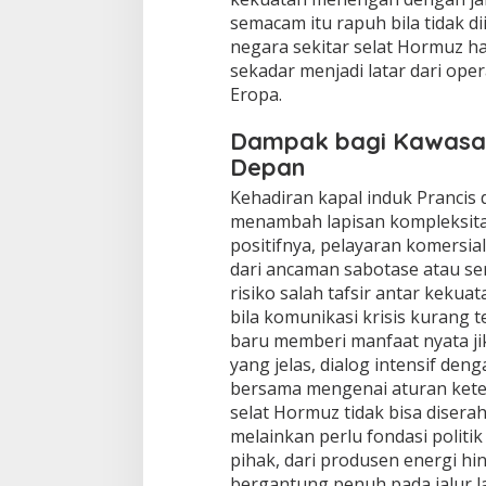
semacam itu rapuh bila tidak di
negara sekitar selat Hormuz h
sekadar menjadi latar dari oper
Eropa.
Dampak bagi Kawasan
Depan
Kehadiran kapal induk Prancis 
menambah lapisan kompleksita
positifnya, pelayaran komersia
dari ancaman sabotase atau s
risiko salah tafsir antar kekua
bila komunikasi krisis kurang t
baru memberi manfaat nyata jik
yang jelas, dialog intensif den
bersama mengenai aturan keterl
selat Hormuz tidak bisa diser
melainkan perlu fondasi polit
pihak, dari produsen energi h
bergantung penuh pada jalur la