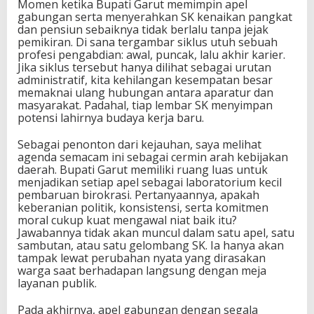
Momen ketika Bupati Garut memimpin apel
gabungan serta menyerahkan SK kenaikan pangkat
dan pensiun sebaiknya tidak berlalu tanpa jejak
pemikiran. Di sana tergambar siklus utuh sebuah
profesi pengabdian: awal, puncak, lalu akhir karier.
Jika siklus tersebut hanya dilihat sebagai urutan
administratif, kita kehilangan kesempatan besar
memaknai ulang hubungan antara aparatur dan
masyarakat. Padahal, tiap lembar SK menyimpan
potensi lahirnya budaya kerja baru.
Sebagai penonton dari kejauhan, saya melihat
agenda semacam ini sebagai cermin arah kebijakan
daerah. Bupati Garut memiliki ruang luas untuk
menjadikan setiap apel sebagai laboratorium kecil
pembaruan birokrasi. Pertanyaannya, apakah
keberanian politik, konsistensi, serta komitmen
moral cukup kuat mengawal niat baik itu?
Jawabannya tidak akan muncul dalam satu apel, satu
sambutan, atau satu gelombang SK. Ia hanya akan
tampak lewat perubahan nyata yang dirasakan
warga saat berhadapan langsung dengan meja
layanan publik.
Pada akhirnya, apel gabungan dengan segala