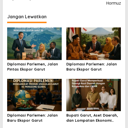
v
Hormuz
i
Jangan Lewatkan
g
a
s
i
p
o
Diplomasi Parlemen, Jalan
Diplomasi Parlemen: Jalan
s
Pintas Ekspor Garut
Baru Ekspor Garut
Diplomasi Parlemen: Jalan
Bupati Garut, Aset Daerah,
Baru Ekspor Garut
dan Lompatan Ekonomi
Baru