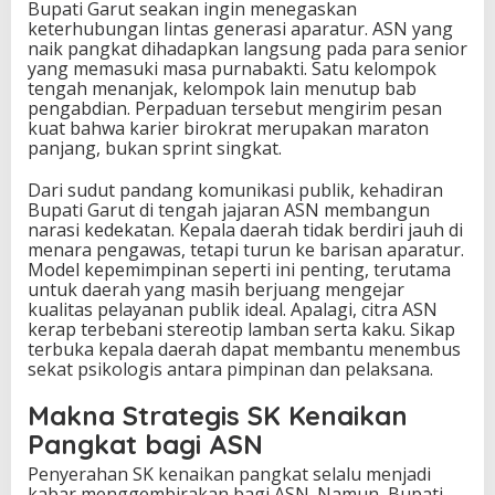
Bupati Garut seakan ingin menegaskan
keterhubungan lintas generasi aparatur. ASN yang
naik pangkat dihadapkan langsung pada para senior
yang memasuki masa purnabakti. Satu kelompok
tengah menanjak, kelompok lain menutup bab
pengabdian. Perpaduan tersebut mengirim pesan
kuat bahwa karier birokrat merupakan maraton
panjang, bukan sprint singkat.
Dari sudut pandang komunikasi publik, kehadiran
Bupati Garut di tengah jajaran ASN membangun
narasi kedekatan. Kepala daerah tidak berdiri jauh di
menara pengawas, tetapi turun ke barisan aparatur.
Model kepemimpinan seperti ini penting, terutama
untuk daerah yang masih berjuang mengejar
kualitas pelayanan publik ideal. Apalagi, citra ASN
kerap terbebani stereotip lamban serta kaku. Sikap
terbuka kepala daerah dapat membantu menembus
sekat psikologis antara pimpinan dan pelaksana.
Makna Strategis SK Kenaikan
Pangkat bagi ASN
Penyerahan SK kenaikan pangkat selalu menjadi
kabar menggembirakan bagi ASN. Namun, Bupati