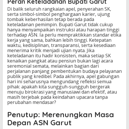
Peran Keteladanan Bupati Garut
Di balik seluruh rangkaian apel, penyerahan SK,
serta simbol-simbol penghargaan karier, ujung
tombak keberhasilan tetap berada pada
keteladanan pemimpin. Bupati Garut tidak cukup
hanya menyampaikan instruksi atau harapan tinggi
terhadap ASN. Ia perlu mempraktikkan standar etika
kerja yang sama, bahkan lebih tinggi. Ketepatan
waktu, kedisiplinan, transparansi, serta kesediaan
menerima kritik menjadi ujian nyata. Jika
keteladanan itu hadir konsisten, maka setiap SK
kenaikan pangkat atau pensiun bukan lagi acara
seremonial semata, melainkan bagian dari
perjalanan panjang pembentukan budaya pelayanan
publik yang kredibel. Pada akhirnya, apel gabungan
hari ini seharusnya mengundang refleksi semua
pihak: apakah kita sungguh-sungguh bergerak
menuju birokrasi yang manusiawi dan efektif, atau
masih terjebak pada keindahan upacara tanpa
perubahan mendasar?
Penutup: Merenungkan Masa
Depan ASN Garut