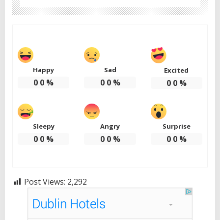
Happy
Sad
Excited
0
0
%
0
0
%
0
0
%
Sleepy
Angry
Surprise
0
0
%
0
0
%
0
0
%
Post Views:
2,292