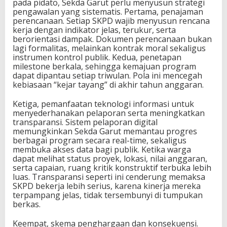
pada pidato, Sekda Garut perlu menyusun strategi
pengawalan yang sistematis. Pertama, penajaman
perencanaan. Setiap SKPD wajib menyusun rencana
kerja dengan indikator jelas, terukur, serta
berorientasi dampak. Dokumen perencanaan bukan
lagi formalitas, melainkan kontrak moral sekaligus
instrumen kontrol publik. Kedua, penetapan
milestone berkala, sehingga kemajuan program
dapat dipantau setiap triwulan. Pola ini mencegah
kebiasaan “kejar tayang” di akhir tahun anggaran.
Ketiga, pemanfaatan teknologi informasi untuk
menyederhanakan pelaporan serta meningkatkan
transparansi. Sistem pelaporan digital
memungkinkan Sekda Garut memantau progres
berbagai program secara real-time, sekaligus
membuka akses data bagi publik. Ketika warga
dapat melihat status proyek, lokasi, nilai anggaran,
serta capaian, ruang kritik konstruktif terbuka lebih
luas. Transparansi seperti ini cenderung memaksa
SKPD bekerja lebih serius, karena kinerja mereka
terpampang jelas, tidak tersembunyi di tumpukan
berkas.
Keempat, skema penghargaan dan konsekuensi.