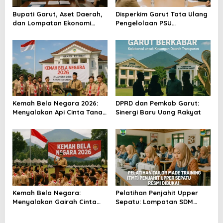
o
Bupati Garut, Aset Daerah,
Disperkim Garut Tata Ulang
s
dan Lompatan Ekonomi
Pengelolaan PSU
Baru
Perumahan
Kemah Bela Negara 2026:
DPRD dan Pemkab Garut:
Menyalakan Api Cinta Tanah
Sinergi Baru Uang Rakyat
Air
Kemah Bela Negara:
Pelatihan Penjahit Upper
Menyalakan Gairah Cinta
Sepatu: Lompatan SDM
Tanah Air
Garut