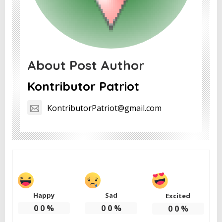
About Post Author
Kontributor Patriot
KontributorPatriot@gmail.com
Happy
Sad
Excited
0
0
%
0
0
%
0
0
%