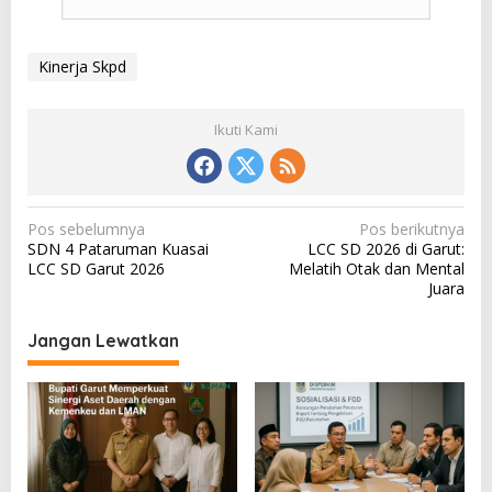
Kinerja Skpd
Ikuti Kami
N
Pos sebelumnya
Pos berikutnya
SDN 4 Pataruman Kuasai
LCC SD 2026 di Garut:
a
LCC SD Garut 2026
Melatih Otak dan Mental
v
Juara
i
Jangan Lewatkan
g
a
s
i
p