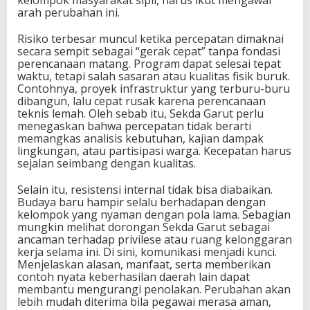
kelompok masyarakat sipil, harus ikut mengawal
arah perubahan ini.
Risiko terbesar muncul ketika percepatan dimaknai
secara sempit sebagai “gerak cepat” tanpa fondasi
perencanaan matang. Program dapat selesai tepat
waktu, tetapi salah sasaran atau kualitas fisik buruk.
Contohnya, proyek infrastruktur yang terburu-buru
dibangun, lalu cepat rusak karena perencanaan
teknis lemah. Oleh sebab itu, Sekda Garut perlu
menegaskan bahwa percepatan tidak berarti
memangkas analisis kebutuhan, kajian dampak
lingkungan, atau partisipasi warga. Kecepatan harus
sejalan seimbang dengan kualitas.
Selain itu, resistensi internal tidak bisa diabaikan.
Budaya baru hampir selalu berhadapan dengan
kelompok yang nyaman dengan pola lama. Sebagian
mungkin melihat dorongan Sekda Garut sebagai
ancaman terhadap privilese atau ruang kelonggaran
kerja selama ini. Di sini, komunikasi menjadi kunci.
Menjelaskan alasan, manfaat, serta memberikan
contoh nyata keberhasilan daerah lain dapat
membantu mengurangi penolakan. Perubahan akan
lebih mudah diterima bila pegawai merasa aman,