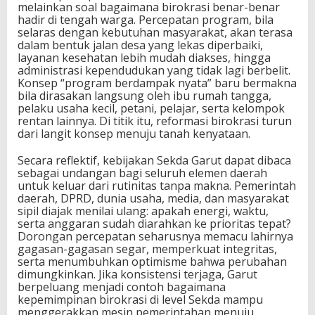
melainkan soal bagaimana birokrasi benar-benar
hadir di tengah warga. Percepatan program, bila
selaras dengan kebutuhan masyarakat, akan terasa
dalam bentuk jalan desa yang lekas diperbaiki,
layanan kesehatan lebih mudah diakses, hingga
administrasi kependudukan yang tidak lagi berbelit.
Konsep “program berdampak nyata” baru bermakna
bila dirasakan langsung oleh ibu rumah tangga,
pelaku usaha kecil, petani, pelajar, serta kelompok
rentan lainnya. Di titik itu, reformasi birokrasi turun
dari langit konsep menuju tanah kenyataan.
Secara reflektif, kebijakan Sekda Garut dapat dibaca
sebagai undangan bagi seluruh elemen daerah
untuk keluar dari rutinitas tanpa makna. Pemerintah
daerah, DPRD, dunia usaha, media, dan masyarakat
sipil diajak menilai ulang: apakah energi, waktu,
serta anggaran sudah diarahkan ke prioritas tepat?
Dorongan percepatan seharusnya memacu lahirnya
gagasan-gagasan segar, memperkuat integritas,
serta menumbuhkan optimisme bahwa perubahan
dimungkinkan. Jika konsistensi terjaga, Garut
berpeluang menjadi contoh bagaimana
kepemimpinan birokrasi di level Sekda mampu
menggerakkan mesin pemerintahan menuju