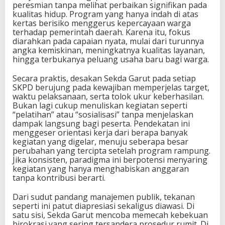
peresmian tanpa melihat perbaikan signifikan pada
kualitas hidup. Program yang hanya indah di atas
kertas berisiko menggerus kepercayaan warga
terhadap pemerintah daerah. Karena itu, fokus
diarahkan pada capaian nyata, mulai dari turunnya
angka kemiskinan, meningkatnya kualitas layanan,
hingga terbukanya peluang usaha baru bagi warga.
Secara praktis, desakan Sekda Garut pada setiap
SKPD berujung pada kewajiban memperjelas target,
waktu pelaksanaan, serta tolok ukur keberhasilan.
Bukan lagi cukup menuliskan kegiatan seperti
“pelatihan” atau “sosialisasi” tanpa menjelaskan
dampak langsung bagi peserta. Pendekatan ini
menggeser orientasi kerja dari berapa banyak
kegiatan yang digelar, menuju seberapa besar
perubahan yang tercipta setelah program rampung.
Jika konsisten, paradigma ini berpotensi menyaring
kegiatan yang hanya menghabiskan anggaran
tanpa kontribusi berarti.
Dari sudut pandang manajemen publik, tekanan
seperti ini patut diapresiasi sekaligus diawasi. Di
satu sisi, Sekda Garut mencoba memecah kebekuan
birokrasi yang sering tersandera prosedur rumit. Di