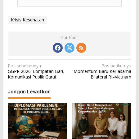
Krisis Kesehatan
Ikuti Kami
N
Pos sebelumnya
Pos berikutnya
GGPR 2026: Lompatan Baru
Momentum Baru Kerjasama
a
Komunikasi Publik Garut
Bilateral RI–Vietnam
v
i
Jangan Lewatkan
g
a
s
i
p