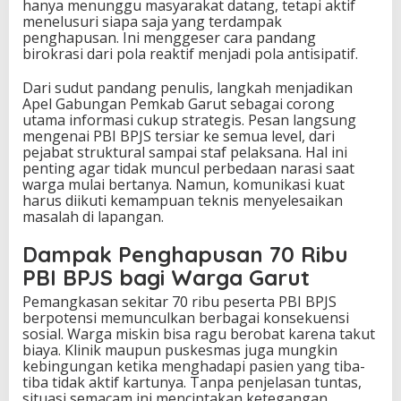
hanya menunggu masyarakat datang, tetapi aktif
menelusuri siapa saja yang terdampak
penghapusan. Ini menggeser cara pandang
birokrasi dari pola reaktif menjadi pola antisipatif.
Dari sudut pandang penulis, langkah menjadikan
Apel Gabungan Pemkab Garut sebagai corong
utama informasi cukup strategis. Pesan langsung
mengenai PBI BPJS tersiar ke semua level, dari
pejabat struktural sampai staf pelaksana. Hal ini
penting agar tidak muncul perbedaan narasi saat
warga mulai bertanya. Namun, komunikasi kuat
harus diikuti kemampuan teknis menyelesaikan
masalah di lapangan.
Dampak Penghapusan 70 Ribu
PBI BPJS bagi Warga Garut
Pemangkasan sekitar 70 ribu peserta PBI BPJS
berpotensi memunculkan berbagai konsekuensi
sosial. Warga miskin bisa ragu berobat karena takut
biaya. Klinik maupun puskesmas juga mungkin
kebingungan ketika menghadapi pasien yang tiba-
tiba tidak aktif kartunya. Tanpa penjelasan tuntas,
situasi semacam ini menciptakan ketegangan