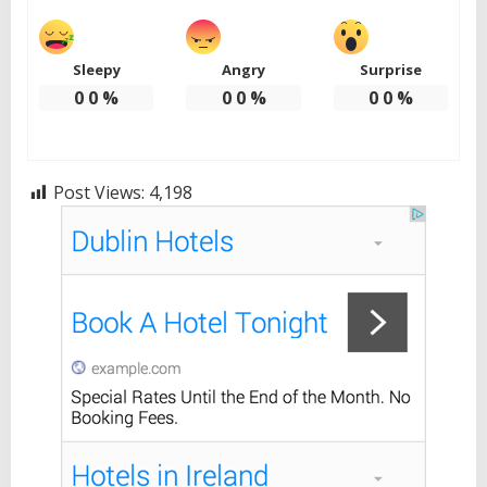
Sleepy
Angry
Surprise
0
0
%
0
0
%
0
0
%
Post Views:
4,198