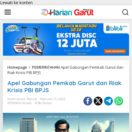
Lewati ke konten
Homepage
/
PEMERINTAHAN
Apel Gabungan Pemkab Garut dan
Riak Krisis PBI BPJS
Apel Gabungan Pemkab Garut dan Riak
Krisis PBI BPJS
Kontributor Patriot
Februari 11, 2026
PEMERINTAHAN
4198 Dilihat