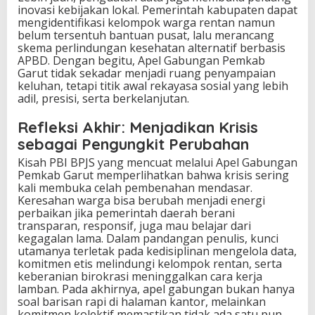
inovasi kebijakan lokal. Pemerintah kabupaten dapat
mengidentifikasi kelompok warga rentan namun
belum tersentuh bantuan pusat, lalu merancang
skema perlindungan kesehatan alternatif berbasis
APBD. Dengan begitu, Apel Gabungan Pemkab
Garut tidak sekadar menjadi ruang penyampaian
keluhan, tetapi titik awal rekayasa sosial yang lebih
adil, presisi, serta berkelanjutan.
Refleksi Akhir: Menjadikan Krisis
sebagai Pengungkit Perubahan
Kisah PBI BPJS yang mencuat melalui Apel Gabungan
Pemkab Garut memperlihatkan bahwa krisis sering
kali membuka celah pembenahan mendasar.
Keresahan warga bisa berubah menjadi energi
perbaikan jika pemerintah daerah berani
transparan, responsif, juga mau belajar dari
kegagalan lama. Dalam pandangan penulis, kunci
utamanya terletak pada kedisiplinan mengelola data,
komitmen etis melindungi kelompok rentan, serta
keberanian birokrasi meninggalkan cara kerja
lamban. Pada akhirnya, apel gabungan bukan hanya
soal barisan rapi di halaman kantor, melainkan
komitmen kolektif memastikan tidak ada satu pun