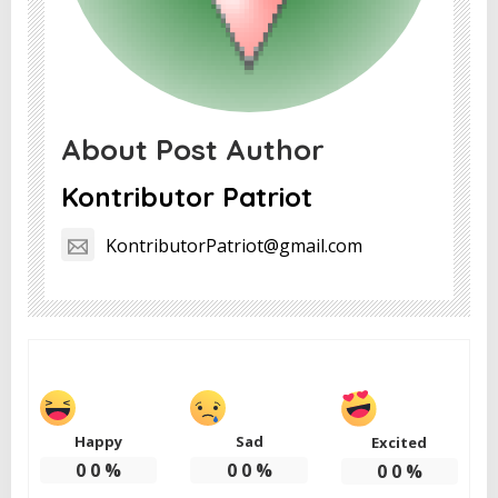
About Post Author
Kontributor Patriot
KontributorPatriot@gmail.com
Happy
Sad
Excited
0
0
%
0
0
%
0
0
%