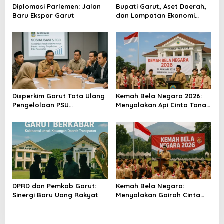
o
Diplomasi Parlemen: Jalan
Bupati Garut, Aset Daerah,
Baru Ekspor Garut
dan Lompatan Ekonomi
s
Baru
Disperkim Garut Tata Ulang
Kemah Bela Negara 2026:
Pengelolaan PSU
Menyalakan Api Cinta Tanah
Perumahan
Air
DPRD dan Pemkab Garut:
Kemah Bela Negara:
Sinergi Baru Uang Rakyat
Menyalakan Gairah Cinta
Tanah Air