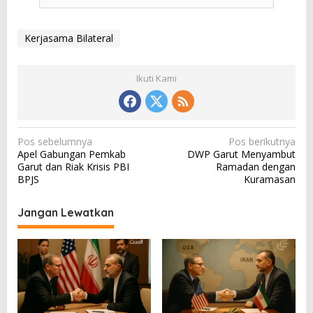
Kerjasama Bilateral
Ikuti Kami
N
Pos sebelumnya
Pos berikutnya
Apel Gabungan Pemkab
DWP Garut Menyambut
a
Garut dan Riak Krisis PBI
Ramadan dengan
v
BPJS
Kuramasan
i
Jangan Lewatkan
g
a
s
i
p