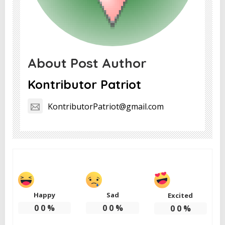
About Post Author
Kontributor Patriot
KontributorPatriot@gmail.com
Happy
Sad
Excited
0
0
%
0
0
%
0
0
%