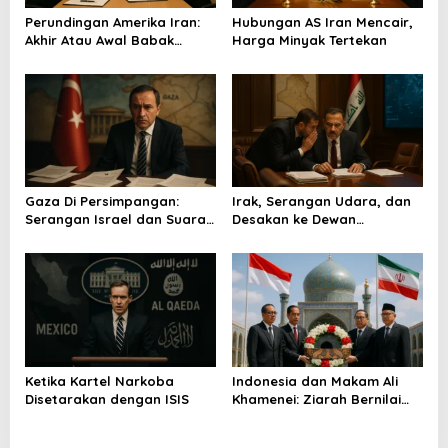
o
Perundingan Amerika Iran:
Hubungan AS Iran Mencair,
s
Akhir Atau Awal Babak
Harga Minyak Tertekan
Baru?
Gaza Di Persimpangan:
Irak, Serangan Udara, dan
Serangan Israel dan Suara
Desakan ke Dewan
Turkiye
Keamanan
Ketika Kartel Narkoba
Indonesia dan Makam Ali
Disetarakan dengan ISIS
Khamenei: Ziarah Bernilai
Strategis