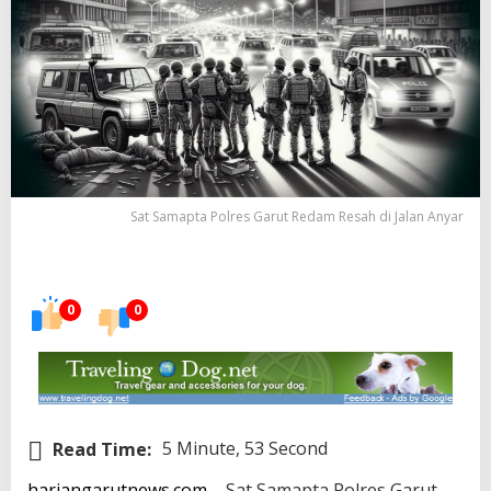
Sat Samapta Polres Garut Redam Resah di Jalan Anyar
0
0
Read Time:
5 Minute, 53 Second
hariangarutnews.com
– Sat Samapta Polres Garut