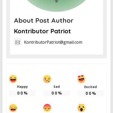
About Post Author
Kontributor Patriot
KontributorPatriot@gmail.com
Happy
Sad
Excited
0
0
%
0
0
%
0
0
%