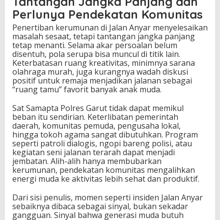
Tantangan Jangka Panjang dan
Perlunya Pendekatan Komunitas
Penertiban kerumunan di Jalan Anyar menyelesaikan
masalah sesaat, tetapi tantangan jangka panjang
tetap menanti. Selama akar persoalan belum
disentuh, pola serupa bisa muncul di titik lain.
Keterbatasan ruang kreativitas, minimnya sarana
olahraga murah, juga kurangnya wadah diskusi
positif untuk remaja menjadikan jalanan sebagai
“ruang tamu” favorit banyak anak muda.
Sat Samapta Polres Garut tidak dapat memikul
beban itu sendirian. Keterlibatan pemerintah
daerah, komunitas pemuda, pengusaha lokal,
hingga tokoh agama sangat dibutuhkan. Program
seperti patroli dialogis, ngopi bareng polisi, atau
kegiatan seni jalanan terarah dapat menjadi
jembatan. Alih-alih hanya membubarkan
kerumunan, pendekatan komunitas mengalihkan
energi muda ke aktivitas lebih sehat dan produktif.
Dari sisi penulis, momen seperti insiden Jalan Anyar
sebaiknya dibaca sebagai sinyal, bukan sekadar
gangguan. Sinyal bahwa generasi muda butuh