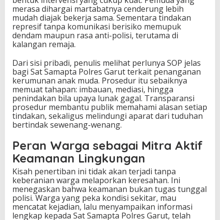
bentuk intervensi yang cukup kuat. Pemuda yang
merasa dihargai martabatnya cenderung lebih
mudah diajak bekerja sama. Sementara tindakan
represif tanpa komunikasi berisiko memupuk
dendam maupun rasa anti-polisi, terutama di
kalangan remaja.
Dari sisi pribadi, penulis melihat perlunya SOP jelas
bagi Sat Samapta Polres Garut terkait penanganan
kerumunan anak muda. Prosedur itu sebaiknya
memuat tahapan: imbauan, mediasi, hingga
penindakan bila upaya lunak gagal. Transparansi
prosedur membantu publik memahami alasan setiap
tindakan, sekaligus melindungi aparat dari tuduhan
bertindak sewenang-wenang.
Peran Warga sebagai Mitra Aktif
Keamanan Lingkungan
Kisah penertiban ini tidak akan terjadi tanpa
keberanian warga melaporkan keresahan. Ini
menegaskan bahwa keamanan bukan tugas tunggal
polisi. Warga yang peka kondisi sekitar, mau
mencatat kejadian, lalu menyampaikan informasi
lengkap kepada Sat Samapta Polres Garut, telah