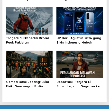
Kesehatan Menyeluruh
Sembarangan di Gerbong
Tragedi di Ekspedisi Broad
HP Baru Agustus 2026 yang
Peak Pakistan
Bikin Indonesia Heboh
Gempa Bumi Jepang: Luka
Deportasi, Penjara El
Fisik, Guncangan Batin
Salvador, dan Gugatan ke
Raksasa AS