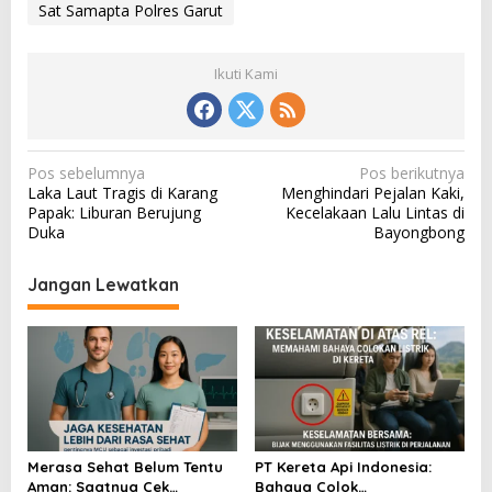
Sat Samapta Polres Garut
Ikuti Kami
N
Pos sebelumnya
Pos berikutnya
Laka Laut Tragis di Karang
Menghindari Pejalan Kaki,
a
Papak: Liburan Berujung
Kecelakaan Lalu Lintas di
v
Duka
Bayongbong
i
Jangan Lewatkan
g
a
s
i
p
o
Merasa Sehat Belum Tentu
PT Kereta Api Indonesia:
s
Aman: Saatnya Cek
Bahaya Colok