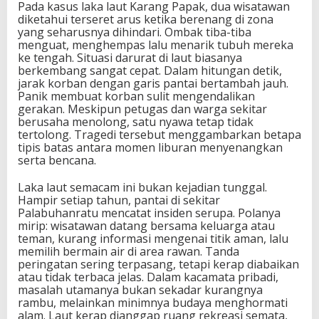
Pada kasus laka laut Karang Papak, dua wisatawan
diketahui terseret arus ketika berenang di zona
yang seharusnya dihindari. Ombak tiba-tiba
menguat, menghempas lalu menarik tubuh mereka
ke tengah. Situasi darurat di laut biasanya
berkembang sangat cepat. Dalam hitungan detik,
jarak korban dengan garis pantai bertambah jauh.
Panik membuat korban sulit mengendalikan
gerakan. Meskipun petugas dan warga sekitar
berusaha menolong, satu nyawa tetap tidak
tertolong. Tragedi tersebut menggambarkan betapa
tipis batas antara momen liburan menyenangkan
serta bencana.
Laka laut semacam ini bukan kejadian tunggal.
Hampir setiap tahun, pantai di sekitar
Palabuhanratu mencatat insiden serupa. Polanya
mirip: wisatawan datang bersama keluarga atau
teman, kurang informasi mengenai titik aman, lalu
memilih bermain air di area rawan. Tanda
peringatan sering terpasang, tetapi kerap diabaikan
atau tidak terbaca jelas. Dalam kacamata pribadi,
masalah utamanya bukan sekadar kurangnya
rambu, melainkan minimnya budaya menghormati
alam. Laut kerap dianggap ruang rekreasi semata,