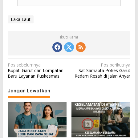
Laka Laut
Ikuti Kami
N
Pos sebelumnya
Pos berikutnya
Bupati Garut dan Lompatan
Sat Samapta Polres Garut
a
Baru Layanan Puskesmas
Redam Resah di Jalan Anyar
v
i
Jangan Lewatkan
g
a
s
i
p