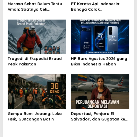
o
Merasa Sehat Belum Tentu
PT Kereta Api Indonesia:
Aman: Saatnya Cek
Bahaya Colok
s
Kesehatan Menyeluruh
Sembarangan di Gerbong
Tragedi di Ekspedisi Broad
HP Baru Agustus 2026 yang
Peak Pakistan
Bikin Indonesia Heboh
Gempa Bumi Jepang: Luka
Deportasi, Penjara El
Fisik, Guncangan Batin
Salvador, dan Gugatan ke
Raksasa AS