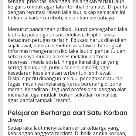
sebagai prioritas, sehingga melangkah terlalu jauh
ke garis ombak agar latar terlihat dramatis. Di pantai
dengan reputasi rawan laka laut, sikap semacam ini
bukan sekadar ceroboh, melainkan berbahaya.
Menurut pandangan pribadi, kunci pencegahan laka
laut ada pada tiga unsur: edukasi, disiplin, serta
kehadiran petugas terlatih. Edukasi harus dilakukan
sejak awal, bahkan sebelum wisatawan berangkat.
Informasi mengenai risiko laka laut di pantai tujuan
seharusnya mudah diakses melalui platform
reservasi, media sosial, hingga kanal digital yang
sering dikunjungi publik seperti
emo78
, agar
kesadaran keselamatan terbentuk lebih awal.
Disiplin perlu dibangun melalui penegakan aturan
tegas, misalnya melarang keras berenang di zona
merah. Kehadiran lifeguard profesional dengan alat
memadai juga mutlak, bukan sekadar formalitas
agar pantai tampak “resmi”.
Pelajaran Berharga dari Satu Korban
Jiwa
Setiap laka laut menyisakan cerita keluarga yang
kehilangan anggota tercinta. Di balik angka korban,