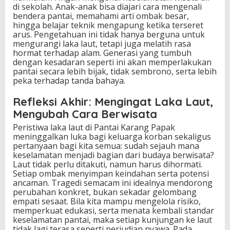
di sekolah. Anak-anak bisa diajari cara mengenali
bendera pantai, memahami arti ombak besar,
hingga belajar teknik mengapung ketika terseret
arus. Pengetahuan ini tidak hanya berguna untuk
mengurangi laka laut, tetapi juga melatih rasa
hormat terhadap alam. Generasi yang tumbuh
dengan kesadaran seperti ini akan memperlakukan
pantai secara lebih bijak, tidak sembrono, serta lebih
peka terhadap tanda bahaya.
Refleksi Akhir: Mengingat Laka Laut,
Mengubah Cara Berwisata
Peristiwa laka laut di Pantai Karang Papak
meninggalkan luka bagi keluarga korban sekaligus
pertanyaan bagi kita semua: sudah sejauh mana
keselamatan menjadi bagian dari budaya berwisata?
Laut tidak perlu ditakuti, namun harus dihormati.
Setiap ombak menyimpan keindahan serta potensi
ancaman. Tragedi semacam ini idealnya mendorong
perubahan konkret, bukan sekadar gelombang
empati sesaat. Bila kita mampu mengelola risiko,
memperkuat edukasi, serta menata kembali standar
keselamatan pantai, maka setiap kunjungan ke laut
tidak lagi terasa seperti perjudian nyawa. Pada