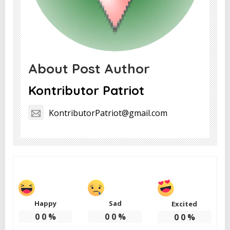
About Post Author
Kontributor Patriot
KontributorPatriot@gmail.com
Happy
Sad
Excited
0
0
%
0
0
%
0
0
%