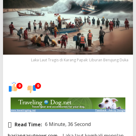
Laka Laut Tragis di Karang Papak: Liburan Berujung Duka
0
0
Read Time:
6 Minute, 36 Second
hariangarutnews.com
– Laka laut kembali menelan