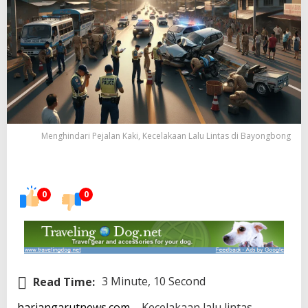
Menghindari Pejalan Kaki, Kecelakaan Lalu Lintas di Bayongbong
0
0
Read Time:
3 Minute, 10 Second
hariangarutnews.com
– Kecelakaan lalu lintas