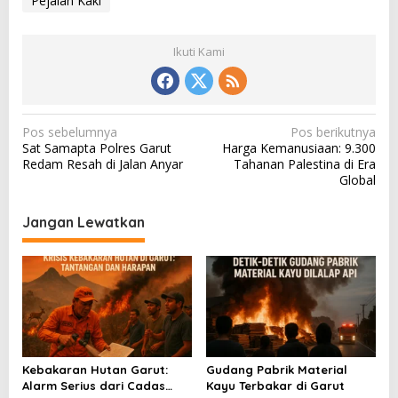
Pejalan Kaki
Ikuti Kami
N
Pos sebelumnya
Pos berikutnya
Sat Samapta Polres Garut
Harga Kemanusiaan: 9.300
a
Redam Resah di Jalan Anyar
Tahanan Palestina di Era
v
Global
i
Jangan Lewatkan
g
a
s
i
p
o
Kebakaran Hutan Garut:
Gudang Pabrik Material
s
Alarm Serius dari Cadas
Kayu Terbakar di Garut