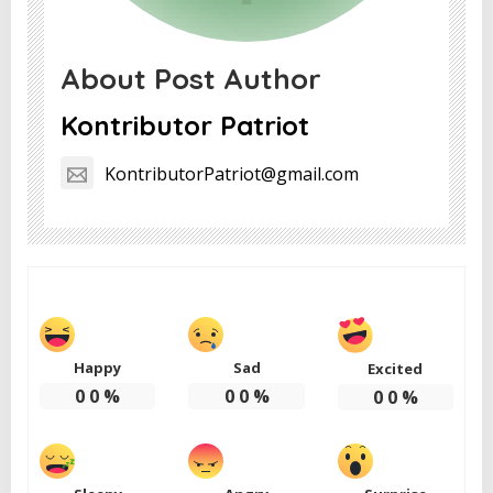
About Post Author
Kontributor Patriot
KontributorPatriot@gmail.com
Happy
Sad
Excited
0
0
%
0
0
%
0
0
%