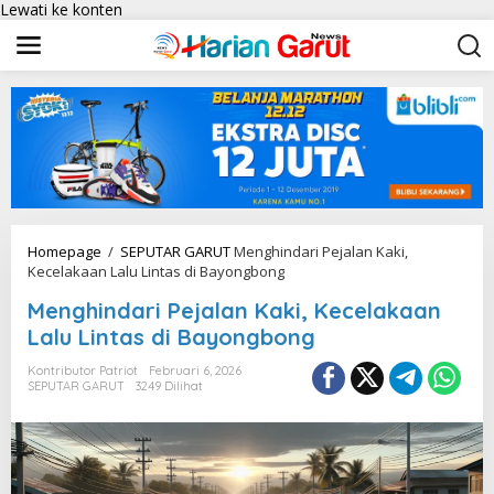
Lewati ke konten
Homepage
/
SEPUTAR GARUT
Menghindari Pejalan Kaki,
Kecelakaan Lalu Lintas di Bayongbong
Menghindari Pejalan Kaki, Kecelakaan
Lalu Lintas di Bayongbong
Kontributor Patriot
Februari 6, 2026
SEPUTAR GARUT
3249 Dilihat