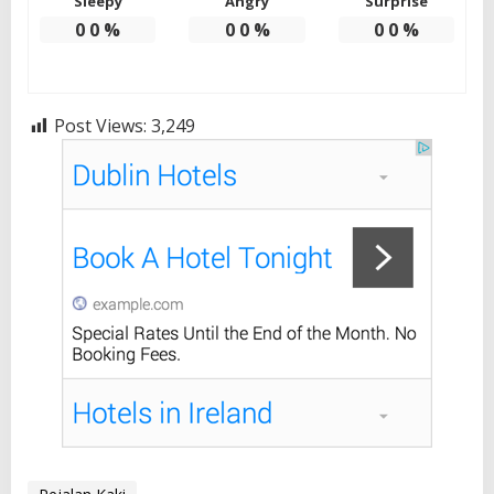
Sleepy
Angry
Surprise
0
0
%
0
0
%
0
0
%
Post Views:
3,249