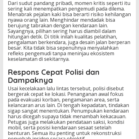
Dari sudut pandang pribadi, momen kritis seperti itu
sering kali menempatkan pengemudi pada dilema.
Menabrak pejalan kaki bisa berarti risiko kehilangan
nyawa orang lain. Menghindar mendadak bisa
berujung tabrakan dengan kendaraan lain.
Sayangnya, pilihan sering harus diambil dalam
hitungan detik. Di titik inilah kualitas pelatihan,
pengalaman berkendara, juga desain jalan berperan
besar. Kita tidak bisa sepenuhnya menyalahkan
refleks pengemudi tanpa meninjau ekosistem
keselamatan di sekitarnya.
Respons Cepat Polisi dan
Dampaknya
Usai kecelakaan lalu lintas tersebut, polisi disebut
bergerak cepat ke lokasi. Penanganan awal fokus
pada evakuasi korban, pengamanan area, serta
kelancaran arus lain. Di tengah kepadatan, tindakan
sigap sangat menentukan. Penumpukan kendaraan
harus dicegah supaya tidak menambah kekacauan.
Petugas juga melakukan pendataan saksi, kondisi
mobil, serta posisi kendaraan sesaat setelah
benturan. Semua itu penting untuk rekonstruksi
penyebab insiden secara objektif.