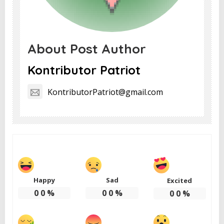
About Post Author
Kontributor Patriot
KontributorPatriot@gmail.com
Happy
Sad
Excited
0
0
%
0
0
%
0
0
%