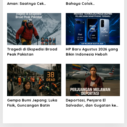
s
Aman: Saatnya Cek
Bahaya Colok
Kesehatan Menyeluruh
Sembarangan di Gerbong
Tragedi di Ekspedisi Broad
HP Baru Agustus 2026 yang
Peak Pakistan
Bikin Indonesia Heboh
Gempa Bumi Jepang: Luka
Deportasi, Penjara El
Fisik, Guncangan Batin
Salvador, dan Gugatan ke
Raksasa AS