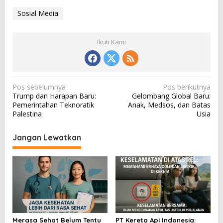
Sosial Media
Ikuti Kami
N
Pos sebelumnya
Pos berikutnya
Trump dan Harapan Baru:
Gelombang Global Baru:
a
Pemerintahan Teknoratik
Anak, Medsos, dan Batas
v
Palestina
Usia
i
Jangan Lewatkan
g
a
s
i
p
o
Merasa Sehat Belum Tentu
PT Kereta Api Indonesia: