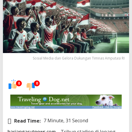
Sosial Media dan Gelora Dukungan Timnas Amputasi RI
0
0
Read Time:
7 Minute, 31 Second
hariangarutnews.com
– Tribun stadion di Jepang