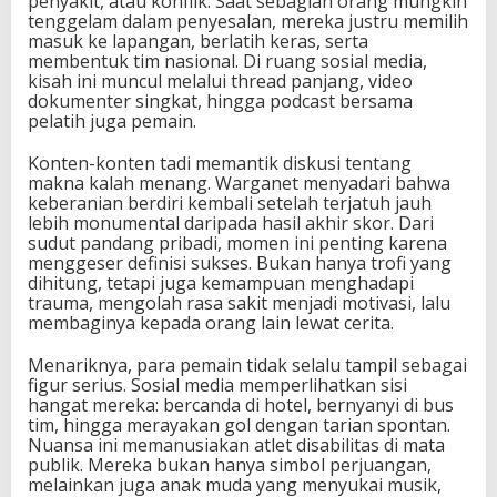
penyakit, atau konflik. Saat sebagian orang mungkin
tenggelam dalam penyesalan, mereka justru memilih
masuk ke lapangan, berlatih keras, serta
membentuk tim nasional. Di ruang sosial media,
kisah ini muncul melalui thread panjang, video
dokumenter singkat, hingga podcast bersama
pelatih juga pemain.
Konten-konten tadi memantik diskusi tentang
makna kalah menang. Warganet menyadari bahwa
keberanian berdiri kembali setelah terjatuh jauh
lebih monumental daripada hasil akhir skor. Dari
sudut pandang pribadi, momen ini penting karena
menggeser definisi sukses. Bukan hanya trofi yang
dihitung, tetapi juga kemampuan menghadapi
trauma, mengolah rasa sakit menjadi motivasi, lalu
membaginya kepada orang lain lewat cerita.
Menariknya, para pemain tidak selalu tampil sebagai
figur serius. Sosial media memperlihatkan sisi
hangat mereka: bercanda di hotel, bernyanyi di bus
tim, hingga merayakan gol dengan tarian spontan.
Nuansa ini memanusiakan atlet disabilitas di mata
publik. Mereka bukan hanya simbol perjuangan,
melainkan juga anak muda yang menyukai musik,