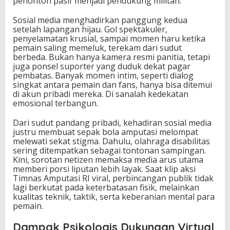
penonton pasif menjadi pendukung militan.
Sosial media menghadirkan panggung kedua
setelah lapangan hijau. Gol spektakuler,
penyelamatan krusial, sampai momen haru ketika
pemain saling memeluk, terekam dari sudut
berbeda. Bukan hanya kamera resmi panitia, tetapi
juga ponsel suporter yang duduk dekat pagar
pembatas. Banyak momen intim, seperti dialog
singkat antara pemain dan fans, hanya bisa ditemui
di akun pribadi mereka. Di sanalah kedekatan
emosional terbangun.
Dari sudut pandang pribadi, kehadiran sosial media
justru membuat sepak bola amputasi melompat
melewati sekat stigma. Dahulu, olahraga disabilitas
sering ditempatkan sebagai tontonan sampingan.
Kini, sorotan netizen memaksa media arus utama
memberi porsi liputan lebih layak. Saat klip aksi
Timnas Amputasi RI viral, perbincangan publik tidak
lagi berkutat pada keterbatasan fisik, melainkan
kualitas teknik, taktik, serta keberanian mental para
pemain.
Dampak Psikologis Dukungan Virtual