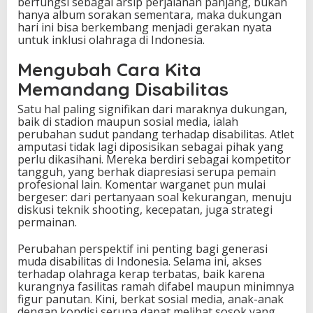
berfungsi sebagai arsip perjalanan panjang, bukan
hanya album sorakan sementara, maka dukungan
hari ini bisa berkembang menjadi gerakan nyata
untuk inklusi olahraga di Indonesia.
Mengubah Cara Kita
Memandang Disabilitas
Satu hal paling signifikan dari maraknya dukungan,
baik di stadion maupun sosial media, ialah
perubahan sudut pandang terhadap disabilitas. Atlet
amputasi tidak lagi diposisikan sebagai pihak yang
perlu dikasihani. Mereka berdiri sebagai kompetitor
tangguh, yang berhak diapresiasi serupa pemain
profesional lain. Komentar warganet pun mulai
bergeser: dari pertanyaan soal kekurangan, menuju
diskusi teknik shooting, kecepatan, juga strategi
permainan.
Perubahan perspektif ini penting bagi generasi
muda disabilitas di Indonesia. Selama ini, akses
terhadap olahraga kerap terbatas, baik karena
kurangnya fasilitas ramah difabel maupun minimnya
figur panutan. Kini, berkat sosial media, anak-anak
dengan kondisi serupa dapat melihat sosok yang