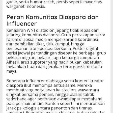
game, serta humor receh, persis seperti mayoritas
warganet Indonesia.
Peran Komunitas Diaspora dan
Influencer
Kehadiran WNI di stadion Jepang tidak lepas dari
jejaring komunitas diaspora. Grup percakapan serta
forum di sosial media menjadi sarana koordinasi:
dari pembelian tiket, titik kumpul, hingga
pemesanan transportasi bersama. Poster digital
berisi jadwal pertandingan disebar ke berbagai grup
pekerja migran, pelajar, juga keluarga campuran.
Alhasil, arus suporter yang hadir bukan kebetulan,
melainkan buah dari gerakan terorganisir di dunia
maya.
Beberapa influencer olahraga serta konten kreator
diaspora ikut memompa antusiasme. Mereka
membuat vlog perjalanan ke stadion, wawancara
singkat bersama pemain, hingga ulasan taktik
sederhana agar penonton awam dapat memahami
pola permainan tim. Konten seperti ini menurunkan
jarak psikologis antara penonton dan timnas
amputasi. Penonton merasa terlibat, bukan sekadar