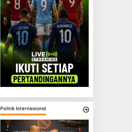
etegangan Selat Hormuz
Diplomasi Parlemen: Jalan
 Pembuatan Konten
Baru Ekspor Garut
nergi
Politik Internasional