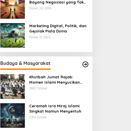
Bayang Negosiasi yang Tak
Pernah Usai
Maret 26, 2026
Marketing Digital, Politik, dan
Gejolak Piala Dunia
Maret 13, 2026
Budaya & Masyarakat
Khutbah Jumat Rajab:
Momen Islami Menyucikan
Hati
9602 Dilihat
Ceramah Isra Miraj Islami:
Singkat Namun Menyentuh
5314 Dilihat