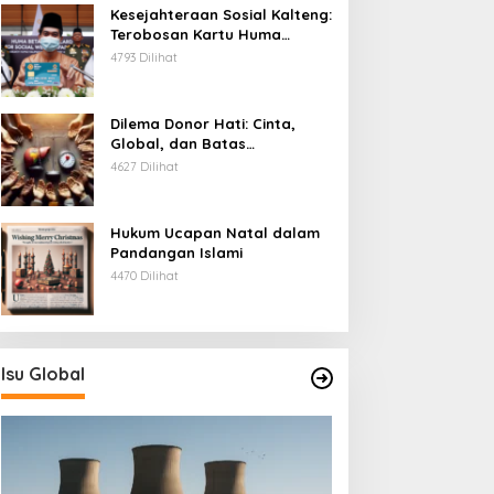
Kesejahteraan Sosial Kalteng:
Terobosan Kartu Huma
Betang
4793 Dilihat
Dilema Donor Hati: Cinta,
Global, dan Batas
Pengorbanan
4627 Dilihat
Hukum Ucapan Natal dalam
Pandangan Islami
4470 Dilihat
Isu Global