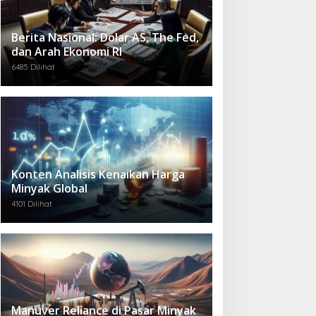
Berita Nasional: Dolar AS, The Fed,
dan Arah Ekonomi RI
6485 Dilihat
Konten Analisis Kenaikan Harga
Minyak Global
4101 Dilihat
Manuver Reliance di Pasar Minyak