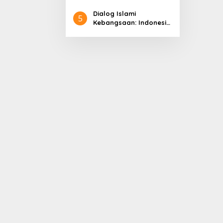
Pembangunan
Dialog Islami
5
Kebangsaan: Indonesia
di Panggung Dunia