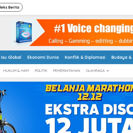
deks Berita
Isu Global
Ekonomi Dunia
Konflik & Diplomasi
Budaya &
HUKUM & HAM
POLITIK
PEMERINTAHAN
OLAHRAGA