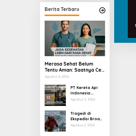
Berita Terbaru
Merasa Sehat Belum
Tentu Aman: Saatnya Cek
Kesehatan Menyeluruh
Agustus 6, 2026
PT Kereta Api
Indonesia:
Bahaya Colok
Agustus 5, 2026
Sembarangan di
Gerbong
Tragedi di
Ekspedisi Broad
Peak Pakistan
Agustus 2, 2026