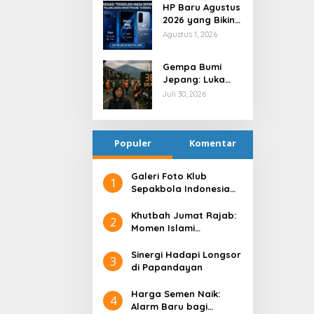
HP Baru Agustus
2026 yang Bikin
Indonesia Heboh
Agustus 1, 2026
Gempa Bumi
Jepang: Luka
Fisik, Guncangan
Juli 30, 2026
Batin
Populer
Komentar
Galeri Foto Klub
1
Sepakbola Indonesia
Persija Jakarta
Khutbah Jumat Rajab:
2
Momen Islami
Menyucikan Hati
Sinergi Hadapi Longsor
3
di Papandayan
Harga Semen Naik:
4
Alarm Baru bagi