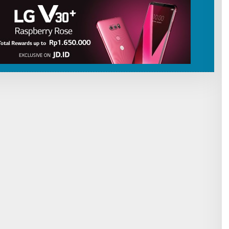
I
B
U
T
O
R
P
A
T
R
I
O
T