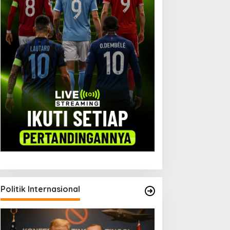
iplomasi Parlemen: Jalan
Xabi Alonso Tenang Hadapi
aru Ekspor Garut
Chelsea yang Masih Rapuh
Politik Internasional