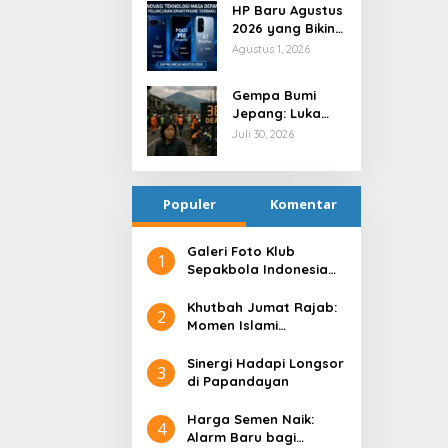
HP Baru Agustus
2026 yang Bikin
Indonesia Heboh
Agustus 1, 2026
Gempa Bumi
Jepang: Luka
Fisik, Guncangan
Juli 30, 2026
Batin
Populer
Komentar
Galeri Foto Klub
1
Sepakbola Indonesia
Persija Jakarta
Khutbah Jumat Rajab:
2
Momen Islami
Menyucikan Hati
Sinergi Hadapi Longsor
3
di Papandayan
Harga Semen Naik:
4
Alarm Baru bagi