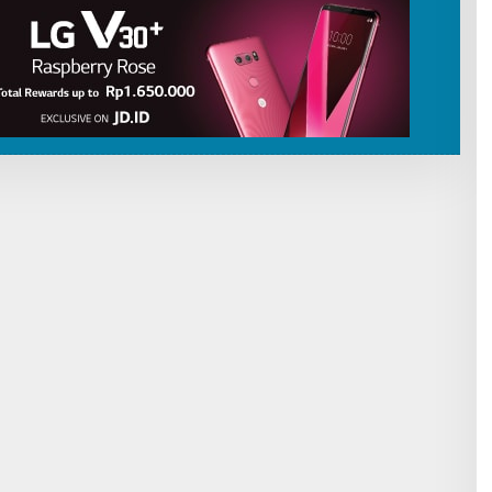
I
B
U
T
O
R
P
A
T
R
I
O
T