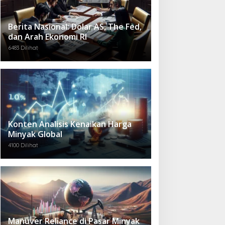
Berita Nasional: Dolar AS, The Fed,
dan Arah Ekonomi RI
6483 Dilihat
Konten Analisis Kenaikan Harga
Minyak Global
4100 Dilihat
Manuver Reliance di Pasar Minyak