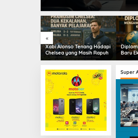
«
 Tenang Hadapi
Diplomasi Parlemen: Jalan
Perund
g Masih Rapuh
Baru Ekspor Garut
Akhir 
Baru?
Super 