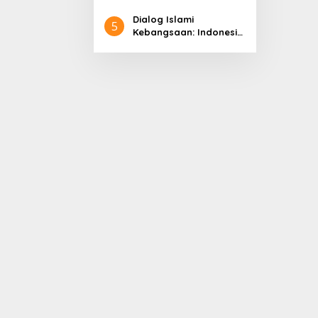
Pembangunan
Dialog Islami
5
Kebangsaan: Indonesia
di Panggung Dunia