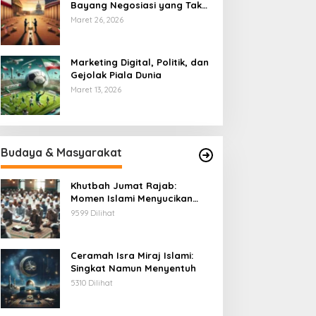
Bayang Negosiasi yang Tak
Pernah Usai
Maret 26, 2026
Marketing Digital, Politik, dan
Gejolak Piala Dunia
Maret 13, 2026
Budaya & Masyarakat
Khutbah Jumat Rajab:
Momen Islami Menyucikan
Hati
9599 Dilihat
Ceramah Isra Miraj Islami:
Singkat Namun Menyentuh
5310 Dilihat