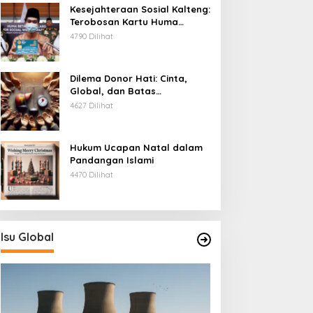
Kesejahteraan Sosial Kalteng:
Terobosan Kartu Huma
Betang
4790 Dilihat
Dilema Donor Hati: Cinta,
Global, dan Batas
Pengorbanan
4627 Dilihat
Hukum Ucapan Natal dalam
Pandangan Islami
4470 Dilihat
Isu Global