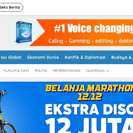
deks Berita
Isu Global
Ekonomi Dunia
Konflik & Diplomasi
Budaya &
HUKUM & HAM
POLITIK
PEMERINTAHAN
OLAHRAGA