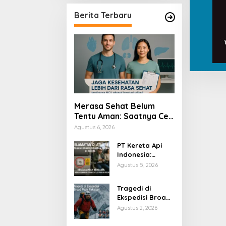
Berita Terbaru
Merasa Sehat Belum
Tentu Aman: Saatnya Cek
Kesehatan Menyeluruh
Agustus 6, 2026
PT Kereta Api
Indonesia:
Bahaya Colok
Agustus 5, 2026
Sembarangan di
Gerbong
Tragedi di
Ekspedisi Broad
Peak Pakistan
Agustus 2, 2026