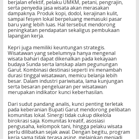
berjalan efektif, pelaku UMKM, petani, pengrajin,
serta penyedia jasa wisata akan merasakan
dampaknya. Produk kopi, dodol, kerajinan kulit,
sampai fesyen lokal berpeluang memasuki pasar
baru yang lebih luas. Hal tersebut mendorong
peningkatan pendapatan sekaligus pembukaan
lapangan kerja.
Kepri juga memiliki keuntungan strategis.
Wisatawan yang sebelumnya hanya mengenal
wisata bahari dapat dikenalkan pada kekayaan
budaya Sunda serta lanskap alam pegunungan
Garut. Kombinasi destinasi seperti ini menambah
durasi tinggal wisatawan, memicu belanja lebih
besar. Dalam industri pariwisata, lama kunjungan
serta besaran pengeluaran per wisatawan
merupakan indikator kunci keberhasilan.
Dari sudut pandang analis, kunci penting terletak
pada keberanian Bupati Garut mendorong pelibatan
komunitas lokal. Sinergi tidak cukup dikelola
birokrasi saja. Komunitas kreatif, asosiasi
pengusaha, kelompok tani, hingga pelaku wisata
perlu dilibatkan sejak awal. Dengan begitu, program
kerja sama tidak terasa asing, melainkan menjadi