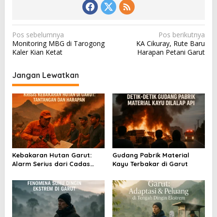
N
Pos sebelumnya
Pos berikutnya
Monitoring MBG di Tarogong
KA Cikuray, Rute Baru
a
Kaler Kian Ketat
Harapan Petani Garut
v
i
Jangan Lewatkan
g
a
s
i
p
o
Kebakaran Hutan Garut:
Gudang Pabrik Material
Alarm Serius dari Cadas
Kayu Terbakar di Garut
s
Gantung