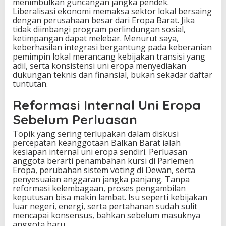
menimbulkan guncangan jangka pendek.
Liberalisasi ekonomi memaksa sektor lokal bersaing
dengan perusahaan besar dari Eropa Barat. Jika
tidak diimbangi program perlindungan sosial,
ketimpangan dapat melebar. Menurut saya,
keberhasilan integrasi bergantung pada keberanian
pemimpin lokal merancang kebijakan transisi yang
adil, serta konsistensi uni eropa menyediakan
dukungan teknis dan finansial, bukan sekadar daftar
tuntutan.
Reformasi Internal Uni Eropa
Sebelum Perluasan
Topik yang sering terlupakan dalam diskusi
percepatan keanggotaan Balkan Barat ialah
kesiapan internal uni eropa sendiri. Perluasan
anggota berarti penambahan kursi di Parlemen
Eropa, perubahan sistem voting di Dewan, serta
penyesuaian anggaran jangka panjang. Tanpa
reformasi kelembagaan, proses pengambilan
keputusan bisa makin lambat. Isu seperti kebijakan
luar negeri, energi, serta pertahanan sudah sulit
mencapai konsensus, bahkan sebelum masuknya
anggota baru.