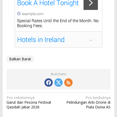
Balkan Barat
Ikuti Kami
N
Pos sebelumnya
Pos berikutnya
Garut dan Pesona Festival
Pelindungan Anti-Drone di
a
Qasidah Jabar 2026
Piala Dunia AS
v