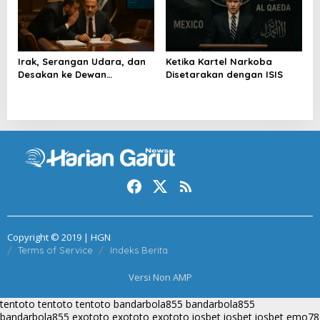
Irak, Serangan Udara, dan
Ketika Kartel Narkoba
Desakan ke Dewan
Disetarakan dengan ISIS
Keamanan
Copyright © 2019 | HGN
Terms of Service
Indeks Berita
Versi Non AMP
tentoto
tentoto
tentoto
bandarbola855
bandarbola855
bandarbola855
exototo
exototo
exototo
iosbet
iosbet
iosbet
emo78