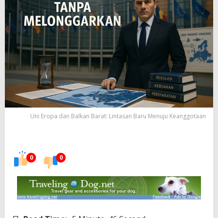
Uni Eropa dan Balkan Barat: Lintasan Baru Menuju Keanggotaan
0
0