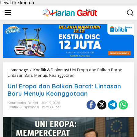
Lewati ke konten
Homepage
/
Konflik & Diplomasi
Uni Eropa dan Balkan Barat:
Lintasan Baru Menuju Keanggotaan
Uni Eropa dan Balkan Barat: Lintasan
Baru Menuju Keanggotaan
Kontributor Patriot
Juni 9, 2026
Konflik & Diplomasi
1575 Dilihat