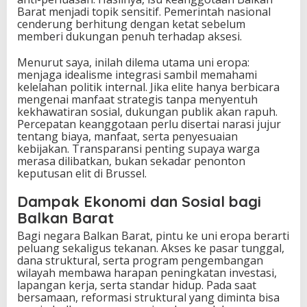
Barat menjadi topik sensitif. Pemerintah nasional
cenderung berhitung dengan ketat sebelum
memberi dukungan penuh terhadap aksesi.
Menurut saya, inilah dilema utama uni eropa:
menjaga idealisme integrasi sambil memahami
kelelahan politik internal. Jika elite hanya berbicara
mengenai manfaat strategis tanpa menyentuh
kekhawatiran sosial, dukungan publik akan rapuh.
Percepatan keanggotaan perlu disertai narasi jujur
tentang biaya, manfaat, serta penyesuaian
kebijakan. Transparansi penting supaya warga
merasa dilibatkan, bukan sekadar penonton
keputusan elit di Brussel.
Dampak Ekonomi dan Sosial bagi
Balkan Barat
Bagi negara Balkan Barat, pintu ke uni eropa berarti
peluang sekaligus tekanan. Akses ke pasar tunggal,
dana struktural, serta program pengembangan
wilayah membawa harapan peningkatan investasi,
lapangan kerja, serta standar hidup. Pada saat
bersamaan, reformasi struktural yang diminta bisa